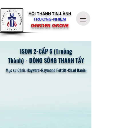
HỘI THÁNH
TIN-LÀNH
TRƯỞNG-NHIỆM
GARDEN GROVE
ISOM 2-CẤP 5 (Trưởng
Thành)
-
DÒNG SÔNG THANH TẨY
Mục sư Chris Hayward-Raymond Pettitt-Chad Daniel