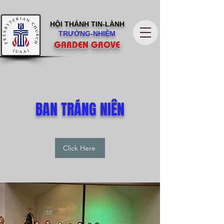
HỘI THÁNH
TIN-LÀNH
TRƯỞNG-NHIỆM
GARDEN GROVE
BAN TRÁNG NIÊN
Click Here