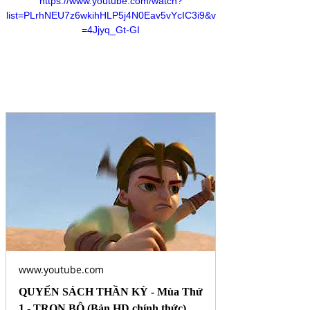
https://www.youtube.com/watch?
list=PLrhNEU7z6wkihHLP5j4N0Eav5vYcIC3i9&v
=4Jjyq_Gt-GI
www.youtube.com
QUYỂN SÁCH THẦN KỲ - Mùa Thứ
1 - TRỌN BỘ (Bản HD chính thức)