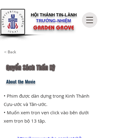
HỘI THÁNH
TIN-LÀNH
TRƯỞNG-NHIỆM
GARDEN GROVE
< Back
Quyển Sách Thần Kỳ
About the Movie
• Phim được dàn dựng trong Kinh Thánh
Cựu-ước và Tân-ước.
• Muốn xem trọn vẹn click vào bên dưới
xem trọn bộ 13 tập.