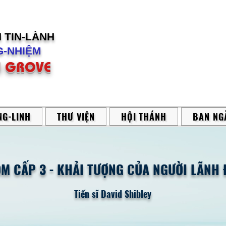
H
TIN-LÀNH
-NHIỆM
 GROVE
G-LINH
THƯ VIỆN
HỘI THÁNH
BAN NG
OM CẤP 3
-
KHẢI TƯỢNG CỦA NGƯỜI LÃNH 
Tiến sĩ David Shibley