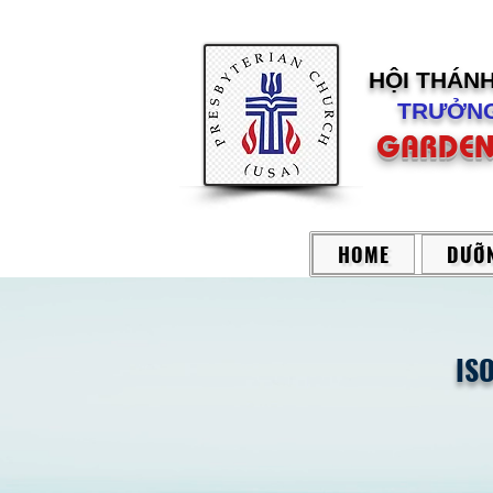
HỘI THÁN
TRƯỞNG
GARDEN
HOME
DƯỠN
IS