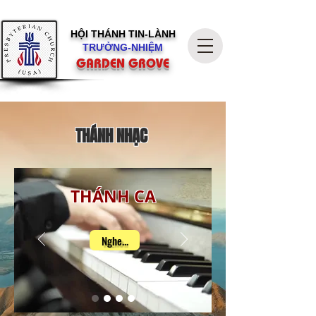
HỘI THÁNH
TIN-LÀNH
TRƯỞNG-NHIỆM
GARDEN GROVE
THÁNH NHẠC
THÁNH CA
Nghe...