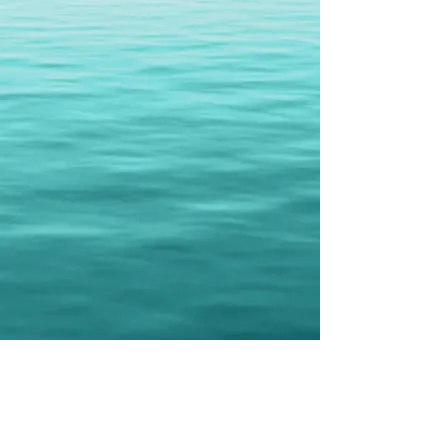
HỘI THÁNH TIN LÀNH TRƯỞNG NHIỆM GARDEN GROVE
Quận Cam-vùng nam California
​11832 South Euclid St, Garden Grove,
CA. 92840
Orange County​-Southern California
​Tel:
714-638-4422