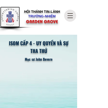
HỘI THÁNH
TIN-LÀNH
TRƯỞNG-NHIỆM
GARDEN GROVE
ISOM CẤP 4
-
UY QUYỀN VÀ SỰ
THA THỨ
Mục sư John Bevere