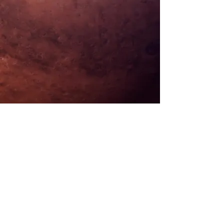
HỘI THÁNH TIN LÀNH TRƯỞNG NHIỆM GARDEN GROVE
Quận Cam-vùng nam California
​11832 South Euclid St, Garden Grove,
CA. 92840
Orange County​-Southern California
​Tel:
714-638-4422