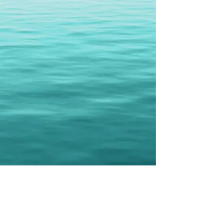
HỘI THÁNH TIN LÀNH TRƯỞNG NHIỆM GARDEN GROVE
Quận Cam-vùng nam California
​11832 South Euclid St, Garden Grove,
CA. 92840
Orange County​-Southern California
​Tel:
714-638-4422