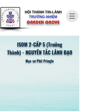
HỘI THÁNH
TIN-LÀNH
TRƯỞNG-NHIỆM
GARDEN GROVE
ISOM 2-CẤP 5 (Trưởng
Thành)
-
NGUYÊN TẮC LÃNH ĐẠO
Mục sư Phil Pringle