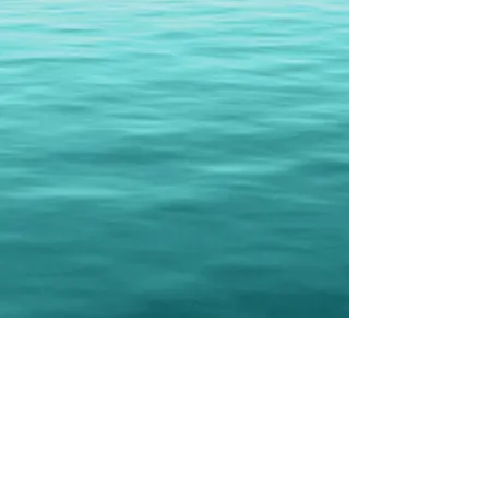
HỘI THÁNH TIN LÀNH TRƯỞNG NHIỆM GARDEN GROVE
Quận Cam-vùng nam California
​11832 South Euclid St, Garden Grove,
CA. 92840
Orange County​-Southern California
​Tel:
714-638-4422
Email:
vpcgg.ca@gmail.com
SUBSCRIBE FOR EMAILS