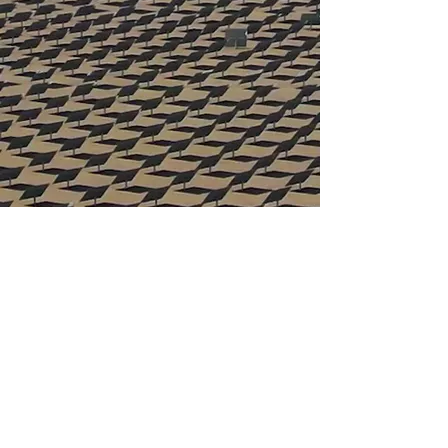
HỘI THÁNH TIN LÀNH TRƯỞNG NHIỆM GARDEN GROVE
Quận Cam-vùng nam California
​11832 South Euclid St, Garden Grove,
CA. 92840
Orange County​-Southern California
​Tel:
714-638-4422