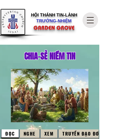
HỘI THÁNH
TIN-LÀNH
TRƯỞNG-NHIỆM
GARDEN GROVE
CHIA-SẺ NIỀM TIN
ĐỌC
NGHE
XEM
TRUYỀN ĐẠO ĐƠN