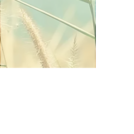
HỘI THÁNH TIN LÀNH TRƯỞNG NHIỆM GARDEN GROVE
Quận Cam-vùng nam California
​11832 South Euclid St, Garden Grove,
CA. 92840