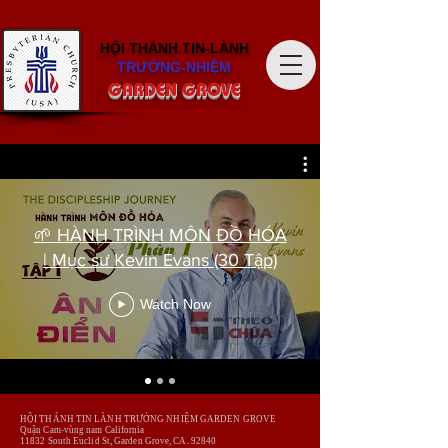
HỘI THÁNH
TIN-LÀNH
TRƯỞNG-NHIỆM
GARDEN GROVE
🌱 HÀNH TRÌNH MÔN ĐỒ HÓA
| Mục sư Kevin Evans (30 Tập)
Watch Now
HỘI THÁNH TIN LÀNH TRƯỞNG NHIỆM GARDEN GROVE
Quận Cam-vùng nam California
​11832 South Euclid St, Garden Grove,
CA. 92840