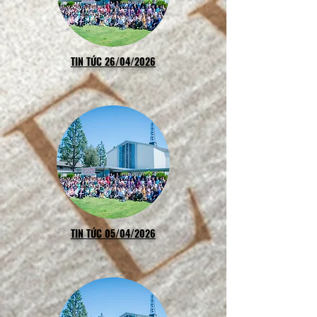
TIN TỨC 26/04/2026​
TIN TỨC 05/04/2026​