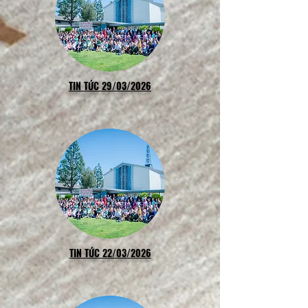
TIN TỨC 29/03/2026​
TIN TỨC 22/03/2026​