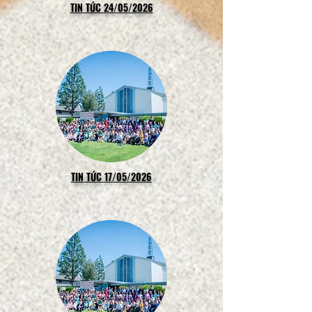
TIN TỨC 24/05/2026​
TIN TỨC 17/05/2026​