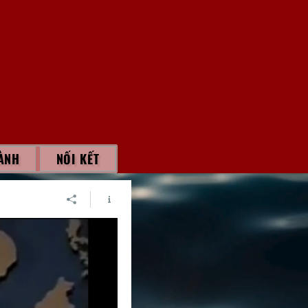
ÀNH
NỐI KẾT