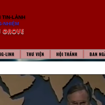
H
TIN-LÀNH
-NHIỆM
 GROVE
G-LINH
THƯ VIỆN
HỘI THÁNH
BAN NG