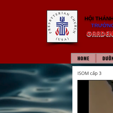
HỘI THÁN
TRƯỞNG
GARDEN
HOME
DƯỠN
ISOM cấp 3