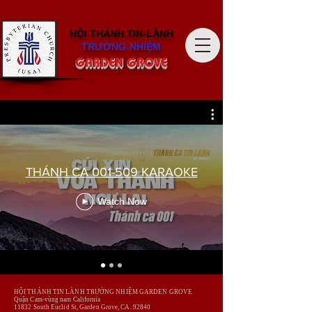
HỘI THÁNH
TIN-LÀNH
TRƯỞNG-NHIỆM
GARDEN GROVE
THÁNH CA 001-509 KARAOKE
Watch Now
HỘI THÁNH TIN LÀNH TRƯỞNG NHIỆM GARDEN GROVE
Quận Cam-vùng nam California
​11832 South Euclid St, Garden Grove,
CA. 92840