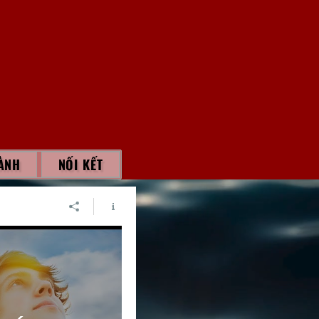
ÀNH
NỐI KẾT