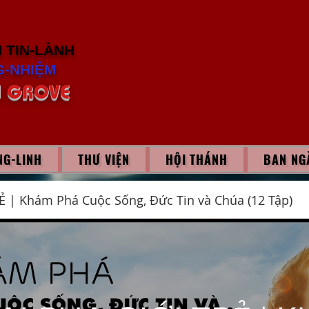
H
TIN-LÀNH
-NHIỆM
 GROVE
G-LINH
THƯ VIỆN
HỘI THÁNH
BAN NG
Ẻ | Khám Phá Cuộc Sống, Đức Tin và Chúa (12 Tập)