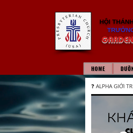
HỘI THÁN
TRƯỞNG
GARDEN
HOME
DƯỠN
❓ ALPHA GIỚI TR