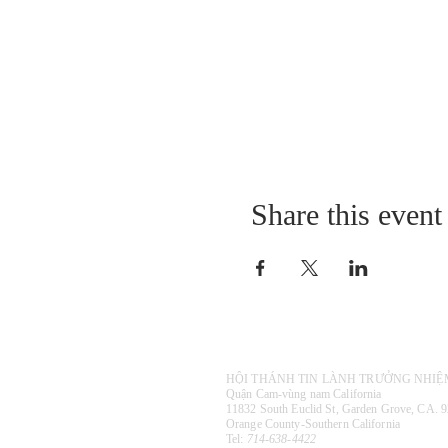
Share this event
HỘI THÁNH TIN LÀNH TRƯỞNG NHI
Quận Cam-vùng nam California
​11832 South Euclid St, Garden Grove,
CA. 9
Orange County​-Southern California
​Tel:
714-638-4422