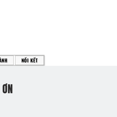
ÀNH
NỐI KẾT
 ƠN