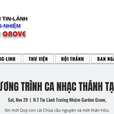
H
TIN-LÀNH
-NHIỆM
 GROVE
G-LINH
THƯ VIỆN
HỘI THÁNH
BAN NG
ƯƠNG TRÌNH CA NHẠC THÁNH TẠ
Sat, Nov 29
  |  
H.T Tin Lành Trưởng Nhiệm Garden Grove,
Xin mời Quý con cái Chúa cầu nguyện và mời thân hữu.