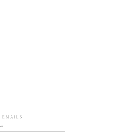
 EMAILS
e*