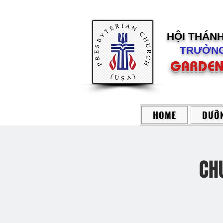
HỘI THÁN
TRƯỞNG
GARDEN
HOME
DƯỠN
CH