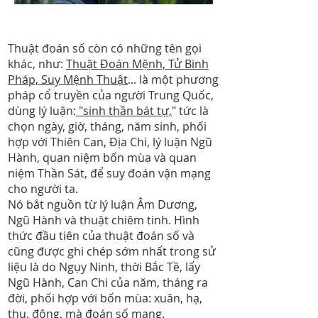
Thuật đoán số còn có những tên gọi
khác, như:
Thuật Đoán Mệnh, Tử Binh
Pháp, Suy Mệnh Thuật
... là một phương
pháp cổ truyền của người Trung Quốc,
dùng lý luận:
"sinh thần bát tự,
" tức là
chọn ngày, giờ, tháng, năm sinh, phối
hợp với Thiên Can, Địa Chi, lý luận Ngũ
Hành, quan niệm bốn mùa và quan
niệm Thần Sát, để suy đoán vận mạng
cho người ta.
Nó bắt nguồn từ lý luận Âm Dương,
Ngũ Hành và thuật chiêm tinh. Hình
thức đầu tiên của thuật đoán số và
cũng được ghi chép sớm nhất trong sử
liệu là do Ngụy Ninh, thời Bắc Tề, lấy
Ngũ Hành, Can Chi của năm, tháng ra
đời, phối hợp với bốn mùa: xuân, hạ,
thu, đông, mà đoán số mạng.