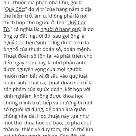
núi, thuộc địa phận nhà Chu, gọi là
"
Quỷ Cốc
;" do vị trí của hang nằm ở địa
thế hiểm trở, âm u, không phải là nơi
thích hợp cho người ở. Tên "
Quỷ Cốc
Tử
," có nghĩa là:
người ở hang quỷ
, là do
ông tự đặt; người đời sau gọi ông là
"
Quỷ Cốc Tiên Sinh
." Ông được xem là
ông tổ của thuật đoán số, đoán mệnh.
Thuật đoán số tồn tại và phát triển cho
đến ngày hôm nay, là nhờ phản ánh
được nguyện vọng của mọi người:
muốn nắm bắt và đi sâu vào quy luật
nhân sinh. Thật ra, thuật đoán số chỉ là
sản phẩm của sự ức đoán, kết hợp với
kinh nghiệm, không được khoa học
chứng minh trực tiếp và thường bị một
số người lợi dụng, để đánh lừa quần
chúng nhẹ dạ. Học thuật này tựa như
một thứ khoa học dự báo, có pha chút
thần bí, thiên về duy tâm, chỉ có thể lừa