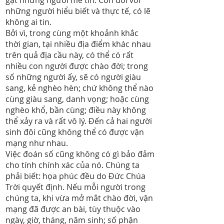
gạt những người mê tín. Còn đối với
những người hiểu biết và thực tế, có lẽ
không ai tin.
Bởi vì, trong cùng một khoảnh khắc
thời gian, tại nhiều địa điểm khác nhau
trên quả địa cầu này, có thể có rất
nhiều con người được chào đời; trong
số những người ấy, sẽ có người giàu
sang, kẻ nghèo hèn; chứ không thể nào
cùng giàu sang, danh vọng; hoặc cùng
nghèo khổ, bần cùng; điều này không
thể xảy ra và rất vô lý. Đến cả hai người
sinh đôi cũng không thể có được vận
mạng như nhau.
Việc đoán số cũng không có gì bảo đảm
cho tính chính xác của nó. Chúng ta
phải biết: họa phúc đều do Đức Chúa
Trời quyết định. Nếu mỗi người trong
chúng ta, khi vừa mở mắt chào đời, vận
mạng đã được an bài, tùy thuộc vào
ngày, giờ, tháng, năm sinh; số phận