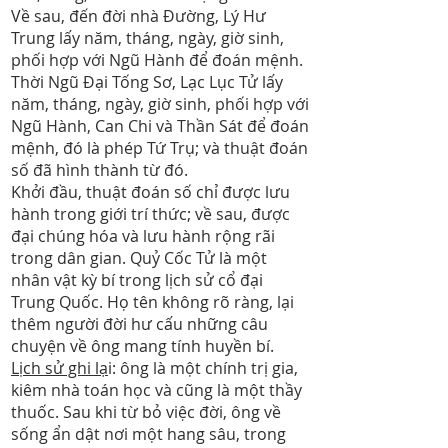
Về sau, đến đời nhà Đường, Lý Hư
Trung lấy năm, tháng, ngày, giờ sinh,
phối hợp với Ngũ Hành để đoán mệnh.
Thời Ngũ Đại Tống Sơ, Lạc Lục Tử lấy
năm, tháng, ngày, giờ sinh, phối hợp với
Ngũ Hành, Can Chi và Thần Sát để đoán
mệnh, đó là phép Tứ Trụ; và thuật đoán
số đã hình thành từ đó.
Khởi đầu, thuật đoán số chỉ được lưu
hành trong giới trí thức; về sau, được
đại chúng hóa và lưu hành rộng rãi
trong dân gian. Quỷ Cốc Tử là một
nhân vật kỳ bí trong lịch sử cổ đại
Trung Quốc. Họ tên không rõ ràng, lại
thêm người đời hư cấu những câu
chuyện về ông mang tính huyền bí.
Lịch sử ghi lạ
i: ông là một chính trị gia,
kiêm nhà toán học và cũng là một thầy
thuốc. Sau khi từ bỏ việc đời, ông về
sống ẩn dật nơi một hang sâu, trong