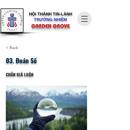
HỘI THÁNH
TIN-LÀNH
TRƯỞNG-NHIỆM
GARDEN GROVE
< Back
03. Đoán Số
CHÂN GIẢ LUẬN