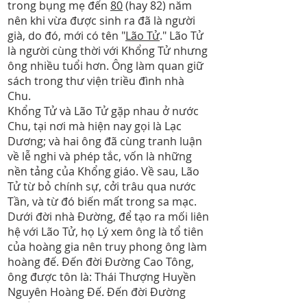
trong bụng mẹ đến
80
(hay 82) năm
nên khi vừa được sinh ra đã là người
già, do đó, mới có tên "
Lão Tử
." Lão Tử
là người cùng thời với Khổng Tử nhưng
ông nhiều tuổi hơn. Ông làm quan giữ
sách trong thư viện triều đình nhà
Chu.
Khổng Tử và Lão Tử gặp nhau ở nước
Chu, tại nơi mà hiện nay gọi là Lạc
Dương; và hai ông đã cùng tranh luận
về lễ nghi và phép tắc, vốn là những
nền tảng của Khổng giáo. Về sau, Lão
Tử từ bỏ chính sự, cởi trâu qua nước
Tần, và từ đó biến mất trong sa mạc.
Dưới đời nhà Đường, để tạo ra mối liên
hệ với Lão Tử, họ Lý xem ông là tổ tiên
của hoàng gia nên truy phong ông làm
hoàng đế. Đến đời Đường Cao Tông,
ông được tôn là: Thái Thượng Huyền
Nguyên Hoàng Đế. Đến đời Đường