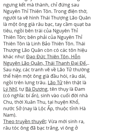
ngưng kết mà thành, chỉ đứng sau
Nguyên Thỉ Thiên Tôn. Trong điện thờ,
người ta vẽ hình Thái Thượng Lão Quân
là một ông già râu bạc, tay cầm quạt ba
tiêu, ngồi bên trái của Nguyên Thỉ
Thiên Tôn; bên phải của Nguyên Thỉ
Thiên Tôn là Linh Bảo Thiên Tôn. Thái
Thượng Lão Quân còn có các tôn hiệu
khác như:
Đạo Đức Thiên Tôn, Hỗn
Nguyên Lão Quân, Thái Thanh Đại Đế.
..
Sau này, các tranh vẽ về Lão Tử thường
thể hiện một ông già đầu hói, râu dài,
ngồi trên lưng trâu.
Lão Tử
tên thật là
Lý Nhĩ
, tự
Bá Dương
, tên thụy là Đam
(có nghĩa: bí ẩn), sinh vào cuối đời nhà
Chu, thời Xuân Thu, tại huyện Khổ,
nước Sở (nay là Lộc Ấp, thuộc tỉnh Hà
Nam).
Theo truyền thuyết
: Vừa mới sinh ra,
râu tóc ông đã bạc trắng, vì ông ở