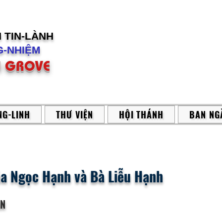
H
TIN-LÀNH
-NHIỆM
 GROVE
G-LINH
THƯ VIỆN
HỘI THÁNH
BAN NG
úa Ngọc Hạnh và Bà Liễu Hạnh
ẬN