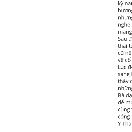
kỳ na
hương
nhưng
nghe 
mang
Sau đ
thái 
cũ nê
về cố
Lúc đ
sang 
thấy 
những
Bà dạ
để mưu
cùng 
công 
Y Th