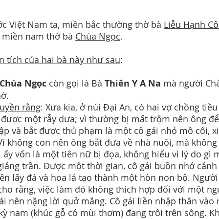
c Việt Nam ta, miền bắc thường thờ bà
Liễu Hạnh C
miền nam thờ bà
Chúa Ngọc
.
n tích của hai bà này như sau
:
Chúa Ngọc
còn gọi là Bà
Thiên Y A Na
mà người Ch
hờ.
ruyền rằng
: Xưa kia, ở núi Đại An, có hai vợ chồng tiề
 được một rẫy dưa; vì thường bị mất trộm nên ông đ
rập và bắt được thủ phạm là một cô gái nhỏ mồ côi, x
Vì không con nên ông bắt đưa về nhà nuôi, mà không
i ấy vốn là một tiên nữ bị đọa, không hiểu vì lý do gì 
giáng trần. Được một thời gian, cô gái buồn nhớ cảnh 
ên lấy đá và hoa lá tạo thành một hòn non bộ. Người
cho rằng, việc làm đó không thích hợp đối với một ng
ái nên nặng lời quở mắng. Cô gái liền nhập thân vào
kỳ nam (khúc gỗ có mùi thơm) đang trôi trên sông. K