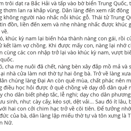
m trôi dạt ra Bắc Hải và tấp vào bờ biển Trung Quốc, 
 thơm lan ra khắp vùng. Dân làng đến xem rất đông
 không người nào nhấc nỗi khúc gỗ. Thái tử Trung 
tin đồn, liền đến xem và nhẹ nhàng nhấc được khúc 
 về.
ó, khúc kỳ nam lại biến hóa thành nàng con gái, rồi 
tử kết làm vợ chồng. Khi được mấy con, nàng lại nhớ 
n cùng các con nhập trở lại vào khúc kỳ nam, vượt bi
 quốc.
ó, cha mẹ nuôi đã chết, nàng bèn xây đắp mồ mả và 
lại nhà cửa làm nơi thờ tự hai ông bà. Trở về làng xưa
dân chúng làng Đại An còn quê mùa, chất phác nên 
 điều học hỏi được ở quê chồng về dạy dỗ dân quê 
y cho dân biết phép tắc, lễ nghi; dạy cho dân phương
 sinh, như: cày cấy, kéo sợi, dệt vải... Sau đó ít lâu, 
với hai con cởi chim hạc trở về cõi tiên. Để tưởng nhớ
đức của bà, dân làng lập miếu thờ tự và tôn xưng là 
ần Nữ.