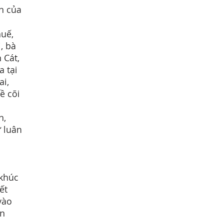
on của
huế,
, bà
 Cát,
a tại
ai,
ề cõi
n,
 luân
 khúc
ết
vào
ện