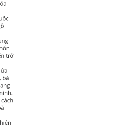
tỏa
Quốc
gỗ
cùng
chốn
ển trở
sửa
, bà
mang
mình.
 cách
bà
Thiên