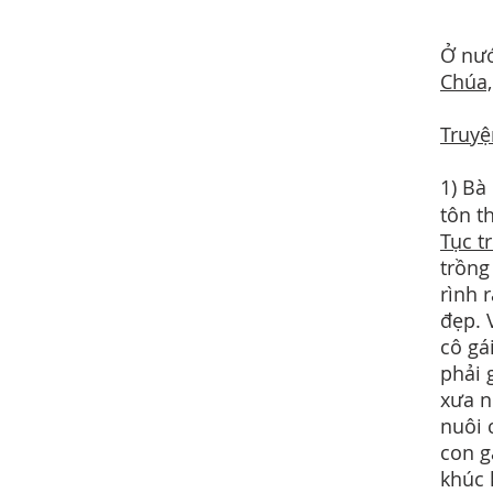
Ở nướ
Chúa,
Truyệ
1) Bà
tôn t
Tục t
trồng
rình 
đẹp. 
cô gá
phải 
xưa n
nuôi 
con g
khúc 