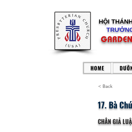
HỘI THÁN
TRƯỞNG
GARDEN
HOME
DƯỠN
< Back
17. Bà Ch
CHÂN GIẢ LU