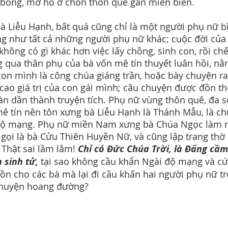
bóng, mơ hồ ở chốn thôn quê gần miền biển.
à Liễu Hạnh, bất quá cũng chỉ là một người phụ nữ b
g như tất cả những người phụ nữ khác; cuộc đời của
không có gì khác hơn việc lấy chồng, sinh con, rồi chế
 qua thân phụ của bà vốn mê tín thuyết luân hồi, n
con mình là công chúa giáng trần, hoặc bày chuyện ra
cao giá trị của con gái mình; câu chuyện được đồn th
ràn dần thành truyện tích. Phụ nữ vùng thôn quê, đa s
ê tín nên tôn xưng bà Liễu Hạnh là Thánh Mẫu, là c
độ mạng. Phụ nữ miền Nam xưng bà Chúa Ngọc làm
 gọi là bà Cửu Thiên Huyền Nữ, và cũng lập trang thờ
 Thật sai lầm lắm!
Chỉ có Đức Chúa Trời, là Đấng cầm
 sinh tử,
tại sao không cầu khẩn Ngài độ mạng và c
hồn cho các bà mà lại đi cầu khấn hai người phụ nữ t
chuyện hoang đường?