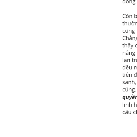
đồng 
Còn b
thườn
cũng 
Chẳng
thấy 
nâng 
lan t
đều m
tiên 
sanh,
cúng.
quyền
linh 
câu 