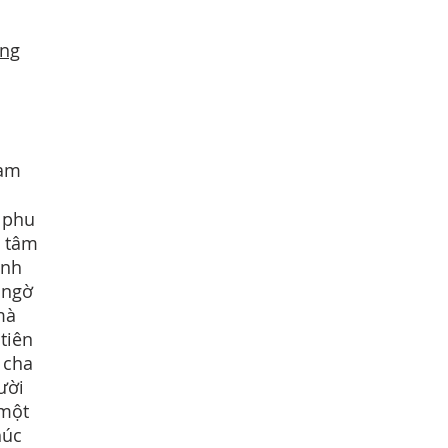
ông
àm
u phu
ể tâm
inh
 ngờ
mà
tiên
 cha
ười
 một
húc