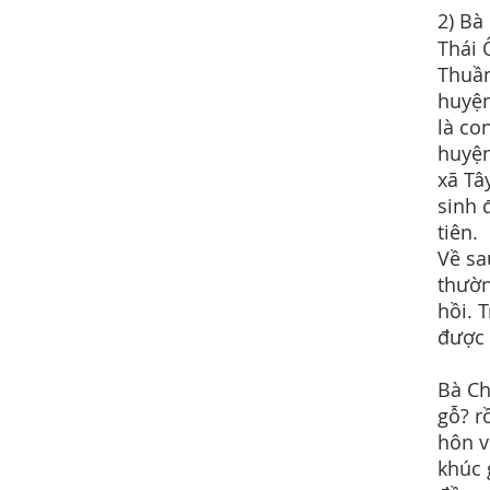
2) Bà
Thái 
Thuần
huyện
là co
huyện
xã Tâ
sinh 
tiên.
Về sa
thườn
hồi. 
được 
Bà Ch
gỗ? r
hôn vớ
khúc 