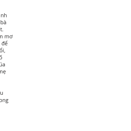
ình
 bà
t.
ằm mơ
 để
ổi,
ố
húa
 mẹ
ứu
rong