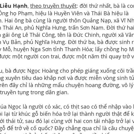
Liễu Hạnh
,
theo truyền thuyết
: đời thứ nhất, bà là c
Ông họ Phạm, hiệu là Huyền Viên và Thái Bà hiệu là
. Hai ông bà cùng là người thôn Quảng Nạp, xã Vĩ N
 Thái An, phủ Nghĩa Hưng, trấn Sơn Nam. Đời thứ hai
n gái ông Lê Thái Công, tên là Đức Chinh, người xã Vân
 Vụ Bản, phủ Nghĩa Hưng. Đời thứ ba, bà được sinh r
y Mỗ, huyện Nga Sơn tỉnh Thanh Hóa; lấy chồng họ M
được một người con trai, được một năm thì quay trở v
u, bà được Ngọc Hoàng cho phép giáng xuống cõi trầ
g xuyên tiêu dao khắp nơi và được miễn vòng sinh tử
Trên đây chỉ là những mẩu chuyện hoang đường, vô lý
truyền tụng trong dân gian.
úa Ngọc là người có xác, có thịt sao có thể nhập vào
ồi lại từ khúc gỗ biến hóa trở lại thành người thật để k
i thái tử, sau đó lại cùng với hai con tái nhập trở lại 
gỗ để trở về cố quốc? Đây chẳng qua chỉ là câu chuy