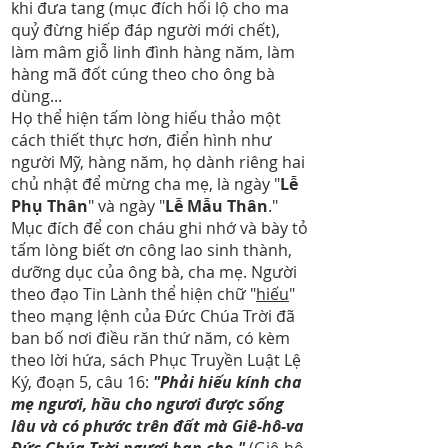
khi đưa tang (mục đích hối lộ cho ma
quỷ đừng hiếp đáp người mới chết),
làm mâm giỗ linh đình hàng năm, làm
hàng mã đốt cúng theo cho ông bà
dùng...
Họ thể hiện tấm lòng hiếu thảo một
cách thiết thực hơn, điển hình như
người Mỹ, hàng năm, họ dành riêng hai
chủ nhật để mừng cha mẹ, là ngày "
Lễ
Phụ Thân
" và ngày "
Lễ Mẫu Thân
."
Mục đích để con cháu ghi nhớ và bày tỏ
tấm lòng biết ơn công lao sinh thành,
dưỡng dục của ông bà, cha mẹ. Người
theo đạo Tin Lành thể hiện chữ "
hiếu
"
theo mạng lệnh của Đức Chúa Trời đã
ban bố nơi điều răn thứ năm, có kèm
theo lời hứa, sách Phục Truyền Luật Lệ
Ký, đoạn 5, câu 16:
"Phải hiếu kính cha
mẹ ngươi, hầu cho ngươi được sống
lâu và có phước trên đất mà Giê-hô-va