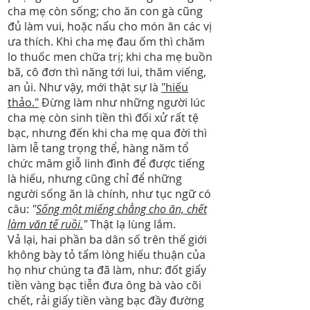
cha mẹ còn sống; cho ăn con gà cũng
đủ làm vui, hoặc nấu cho món ăn các vị
ưa thích. Khi cha mẹ đau ốm thì chăm
lo thuốc men chữa trị; khi cha mẹ buồn
bã, cô đơn thì năng tới lui, thăm viếng,
an ủi. Như vậy, mới thật sự là
"hiếu
thảo."
Đừng làm như những người lúc
cha mẹ còn sinh tiền thì đối xử rất tệ
bạc, nhưng đến khi cha mẹ qua đời thì
làm lễ tang trọng thể, hàng năm tổ
chức mâm giỗ linh đình để được tiếng
là hiếu, nhưng cũng chỉ để những
người sống ăn là chính, như tục ngữ có
câu:
"
Sống một miếng chẳng cho ăn, chết
làm văn tế ruồi.
"
Thật lạ lùng lắm.
Vả lại, hai phần ba dân số trên thế giới
không bày tỏ tấm lòng hiếu thuận của
họ như chúng ta đã làm, như: đốt giấy
tiền vàng bạc tiễn đưa ông bà vào cõi
chết, rải giấy tiền vàng bạc đầy đường