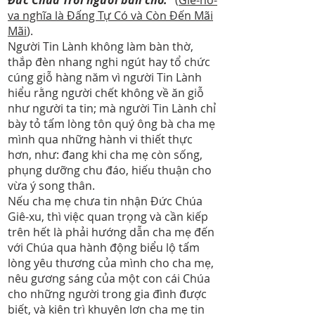
Đức Chúa Trời ngươi ban cho."
(
Giê-hô-
va nghĩa là Đấng Tự Có và Còn Đến Mãi
Mãi
).
Người Tin Lành không làm bàn thờ,
thắp đèn nhang nghi ngút hay tổ chức
cúng giỗ hàng năm vì người Tin Lành
hiểu rằng người chết không về ăn giỗ
như người ta tin; mà người Tin Lành chỉ
bày tỏ tấm lòng tôn quý ông bà cha mẹ
mình qua những hành vi thiết thực
hơn, như: đang khi cha mẹ còn sống,
phụng dưỡng chu đáo, hiếu thuận cho
vừa ý song thân.
Nếu cha mẹ chưa tin nhận Đức Chúa
Giê-xu, thì việc quan trọng và cần kiếp
trên hết là phải hướng dẫn cha mẹ đến
với Chúa qua hành động biểu lộ tấm
lòng yêu thương của mình cho cha mẹ,
nêu gương sáng của một con cái Chúa
cho những người trong gia đình được
biết, và kiên trì khuyên lơn cha mẹ tin