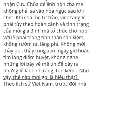
nhận Cứu Chúa để linh hồn cha mẹ
không phải sa vào hỏa ngục sau khi
chết. Khi cha mẹ từ trần, việc tang lễ
phải tùy theo hoàn cảnh và tình trạng
của mỗi gia đình mà tổ chức cho hợp
với lẽ phải trong tinh thần cần kiệm,
không rườm rà, lãng phí. Không mời
thầy bói, thầy tụng xem ngày giờ hoặc
tìm long điểm huyệt, không nghe
những lời bày vẽ mê tín để bày ra
những lễ lạc rình rang, tốn kém...
Như
vậy, thế nào mới gọi là hiếu thật?
Theo lịch sử Việt Nam, trước đời nhà
Đinh, tổ tiên của chúng ta cũng chỉ biết
thờ "Trời" và hiếu kính cha mẹ theo
cách tự nhiên. Về sau này, do chịu ảnh
hưởng của nhiều tôn giáo khác nhau,
kết hợp thêm với những suy luận cá
nhân, dẫn đến việc thờ cúng lung tung
cùng với đủ thứ lễ lạc rườm rà, gây biết