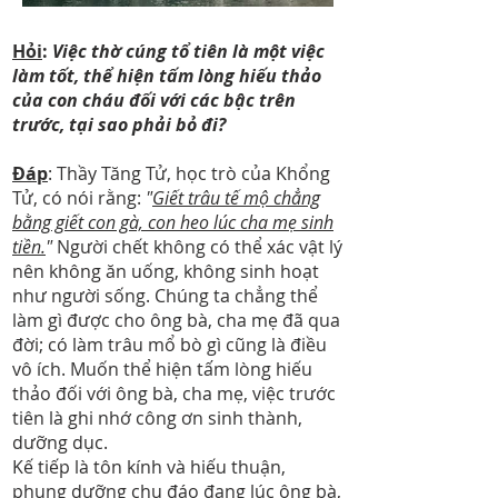
Hỏi
:
Việc thờ cúng tổ tiên là một việc
làm tốt, thể hiện tấm lòng hiếu thảo
của con cháu đối với các bậc trên
trước, tại sao phải bỏ đi?
Đáp
: Thầy Tăng Tử, học trò của Khổng
Tử, có nói rằng:
"
Giết trâu tế mộ chẳng
bằng giết con gà, con heo lúc cha mẹ sinh
tiền.
"
Người chết không có thể xác vật lý
nên không ăn uống, không sinh hoạt
như người sống. Chúng ta chẳng thể
làm gì được cho ông bà, cha mẹ đã qua
đời; có làm trâu mổ bò gì cũng là điều
vô ích. Muốn thể hiện tấm lòng hiếu
thảo đối với ông bà, cha mẹ, việc trước
tiên là ghi nhớ công ơn sinh thành,
dưỡng dục.
Kế tiếp là tôn kính và hiếu thuận,
phụng dưỡng chu đáo đang lúc ông bà,