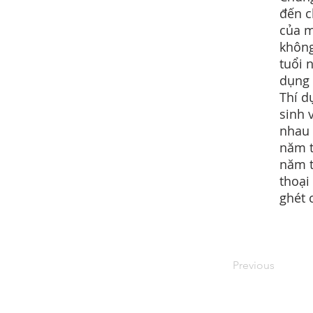
đến c
của m
không
tuổi 
dụng 
Thí d
sinh 
nhau 
năm t
năm t
thoại
ghét 
Previous