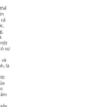
 thể
tin
 cả
c,
g,
à
 một
có sự
i và
h, là
ười
của
hi
 cảm
 xảy