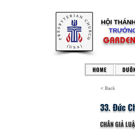
HỘI THÁN
TRƯỞNG
GARDEN
HOME
DƯỠN
< Back
33. Đức C
CHÂN GIẢ LU