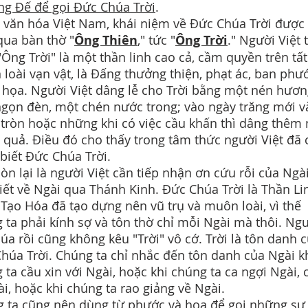
g Đế để gọi Đức Chúa Trời
.
 văn hóa Việt Nam, khái niệm về Đức Chúa Trời được
qua bàn thờ "
Ông Thiên
," tức "
Ông Trời
." Người Việt 
"Ông Trời" là một thần linh cao cả, cầm quyền trên tất
loài vạn vật, là Đấng thưởng thiện, phạt ác, ban phướ
 họa. Người Việt dâng lễ cho Trời bằng một nén hươn
gọn đèn, một chén nước trong; vào ngày trăng mới v
 tròn hoặc những khi có việc cầu khấn thì dâng thêm
a quả. Điều đó cho thấy trong tâm thức người Việt đã 
biết Đức Chúa Trời.
còn lại là người Việt cần tiếp nhận ơn cứu rỗi của Ngà
iết về Ngài qua Thánh Kinh. Đức Chúa Trời là Thần Lin
Tạo Hóa đã tạo dựng nên vũ trụ và muôn loài, vì thế
 ta phải kính sợ và tôn thờ chỉ mỗi Ngài mà thôi. Ng
húa rồi cũng không kêu "Trời" vô cớ. Trời là tôn danh 
húa Trời. Chúng ta chỉ nhắc đến tôn danh của Ngài k
 ta cầu xin với Ngài, hoặc khi chúng ta ca ngợi Ngài,
ài, hoặc khi chúng ta rao giảng về Ngài.
 ta cũng nên dùng từ phước và họa để gọi những sự