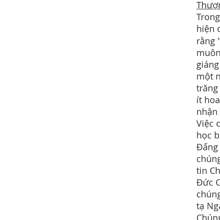
Thượn
Trong
hiện 
rằng 
muôn 
giáng
một n
trăng
ít ho
nhận 
Việc 
học b
Đấng 
chúng
tin C
Đức C
chúng
tạ Ng
Chúng