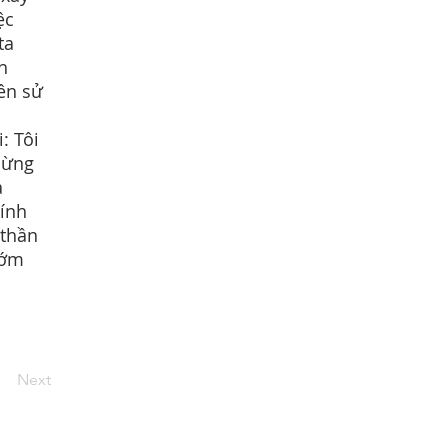
ệc
ta
h
nên sử
: Tôi
mừng
a
tính
 thần
gớm
Next