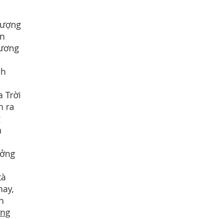
hượng
ín
tương
nh
 Trời
h ra
g
n
ưởng
tà
nay,
h
ưng