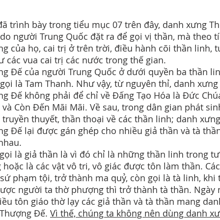
ã trình bày trong tiểu mục 07 trên đây, danh xưng T
 do người Trung Quốc đặt ra để gọi vị thần, mà theo t
g của họ, cai trị ở trên trời, điều hành cõi thần linh, 
ư các vua cai trị các nước trong thế gian.
g Đế của người Trung Quốc ở dưới quyền ba thần li
 gọi là Tam Thanh. Như vậy, từ nguyên thỉ, danh xưng
g Đế không phải để chỉ về Đấng Tạo Hóa là Đức Chúa
 và Còn Đến Mãi Mãi. Về sau, trong dân gian phát sin
 truyền thuyết, thần thoại về các thần linh; danh xưn
g Đế lại được gán ghép cho nhiều giả thần và tà thầ
 nhau.
 gọi là giả thần là vì đó chỉ là những thần linh trong t
 hoặc là các vật vô tri, vô giác được tôn làm thần. Các
 sứ phạm tội, trở thành ma quỷ, còn gọi là tà linh, khi 
được người ta thờ phượng thì trở thành tà thần. Ngày 
iều tôn giáo thờ lạy các giả thần và tà thần mang dan
 Thượng Đế.
Vì thế, chúng ta không nên dùng danh x