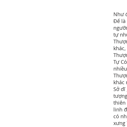
Như đ
Đế là
ngưỡn
tự nh
Thượn
khác,
Thượn
Tự Có
nhiều
Thượn
khác
Sở dĩ
tượng
thiên
linh 
có nh
xưng