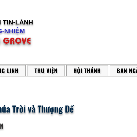
H
TIN-LÀNH
-NHIỆM
 GROVE
G-LINH
THƯ VIỆN
HỘI THÁNH
BAN NG
húa Trời và Thượng Đế
ẬN