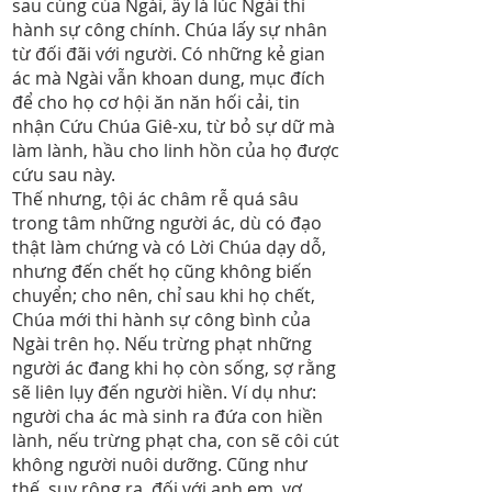
sau cùng của Ngài, ấy là lúc Ngài thi
hành sự công chính. Chúa lấy sự nhân
từ đối đãi với người. Có những kẻ gian
ác mà Ngài vẫn khoan dung, mục đích
để cho họ cơ hội ăn năn hối cải, tin
nhận Cứu Chúa Giê-xu, từ bỏ sự dữ mà
làm lành, hầu cho linh hồn của họ được
cứu sau này.
Thế nhưng, tội ác châm rễ quá sâu
trong tâm những người ác, dù có đạo
thật làm chứng và có Lời Chúa dạy dỗ,
nhưng đến chết họ cũng không biến
chuyển; cho nên, chỉ sau khi họ chết,
Chúa mới thi hành sự công bình của
Ngài trên họ. Nếu trừng phạt những
người ác đang khi họ còn sống, sợ rằng
sẽ liên lụy đến người hiền. Ví dụ như:
người cha ác mà sinh ra đứa con hiền
lành, nếu trừng phạt cha, con sẽ côi cút
không người nuôi dưỡng. Cũng như
thế, suy rộng ra, đối với anh em, vợ