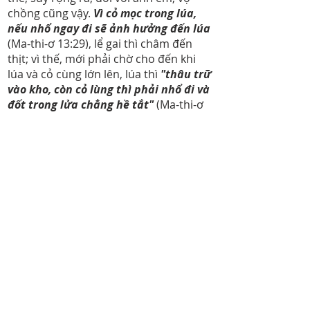
chồng cũng vậy.
Vì cỏ mọc trong lúa,
nếu nhổ ngay đi sẽ ảnh hưởng đến lúa
(Ma-thi-ơ 13:29), lể gai thì châm đến
thịt; vì thế, mới phải chờ cho đến khi
lúa và cỏ cùng lớn lên, lúa thì
"thâu trữ
vào kho, còn cỏ lùng thì phải nhổ đi và
đốt trong lửa chẳng hề tắt"
(Ma-thi-ơ
13:30).
Như vậy, chúng ta đã biết Đức Chúa
Trời gồm cả nhân và nghĩa, chúng ta
phải ghi ơn Ngài và biết khiếp sợ hình
phạt của Ngài. Hãy nhanh chóng
tỉnh
ngộ và ăn năn, hối cải, tìm kiếm và thờ
lạy Đức Chúa Trời, tin cậy vào sự chết
chuộc tội của Đấng Cứu Thế Giê-xu, để
linh hồn được cứu rỗi đời đời.
Previous
Next