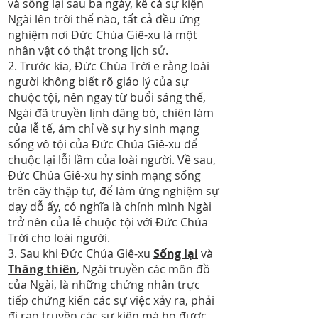
và sống lại sau ba ngày, kể cả sự kiện
Ngài lên trời thể nào, tất cả đều ứng
nghiệm nơi Đức Chúa Giê-xu là một
nhân vật có thật trong lịch sử.
2. Trước kia, Đức Chúa Trời e rằng loài
người không biết rõ giáo lý của sự
chuộc tội, nên ngay từ buổi sáng thế,
Ngài đã truyền lịnh dâng bò, chiên làm
của lễ tế, ám chỉ về sự hy sinh mạng
sống vô tội của Đức Chúa Giê-xu để
chuộc lại lỗi lầm của loài người. Về sau,
Đức Chúa Giê-xu hy sinh mạng sống
trên cây thập tự, để làm ứng nghiệm sự
dạy dỗ ấy, có nghĩa là chính mình Ngài
trở nên của lễ chuộc tội với Đức Chúa
Trời cho loài người.
3. Sau khi Đức Chúa Giê-xu
Sống lại
và
Thăng thiên
, Ngài truyền các môn đồ
của Ngài, là những chứng nhân trực
tiếp chứng kiến các sự việc xảy ra, phải
đi rao truyền các sự kiện mà họ được