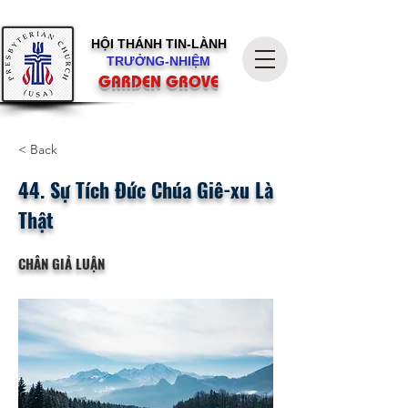
HỘI THÁNH
TIN-LÀNH
TRƯỞNG-NHIỆM
GARDEN GROVE
< Back
44. Sự Tích Đức Chúa Giê-xu Là
Thật
CHÂN GIẢ LUẬN