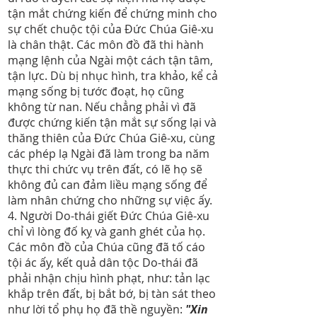
tận mắt chứng kiến để chứng minh cho
sự chết chuộc tội của Đức Chúa Giê-xu
là chân thật. Các môn đồ đã thi hành
mạng lệnh của Ngài một cách tận tâm,
tận lực. Dù bị nhục hình, tra khảo, kể cả
mạng sống bị tước đoạt, họ cũng
không từ nan. Nếu chẳng phải vì đã
được chứng kiến tận mắt sự sống lại và
thăng thiên của Đức Chúa Giê-xu, cùng
các phép lạ Ngài đã làm trong ba năm
thực thi chức vụ trên đất, có lẽ họ sẽ
không đủ can đảm liều mạng sống để
làm nhân chứng cho những sự việc ấy.
4. Người Do-thái giết Đức Chúa Giê-xu
chỉ vì lòng đố kỵ và ganh ghét của họ.
Các môn đồ của Chúa cũng đã tố cáo
tội ác ấy, kết quả dân tộc Do-thái đã
phải nhận chịu hình phạt, như: tản lạc
khắp trên đất, bị bắt bớ, bị tàn sát theo
như lời tổ phụ họ đã thề nguyền:
"Xin