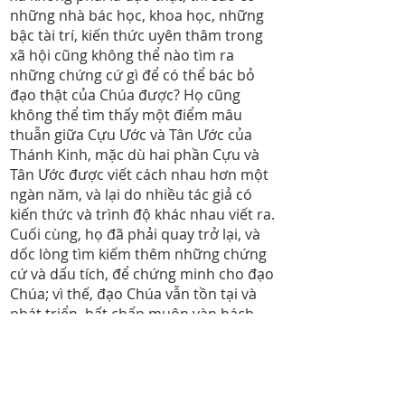
những nhà bác học, khoa học, những
bậc tài trí, kiến thức uyên thâm trong
xã hội cũng không thể nào tìm ra
những chứng cứ gì để có thể bác bỏ
đạo thật của Chúa được? Họ cũng
không thể tìm thấy một điểm mâu
thuẫn giữa Cựu Ước và Tân Ước của
Thánh Kinh, mặc dù hai phần Cựu và
Tân Ước được viết cách nhau hơn một
ngàn năm, và lại do nhiều tác giả có
kiến thức và trình độ khác nhau viết ra.
Cuối cùng, họ đã phải quay trở lại, và
dốc lòng tìm kiếm thêm những chứng
cứ và dấu tích, để chứng minh cho đạo
Chúa; vì thế, đạo Chúa vẫn tồn tại và
phát triển, bất chấp muôn vàn bách
hại, cho đến ngày hôm nay.
8. Từ mười hai sứ đồ đầu tiên được Đức
Chúa Giê-xu thu nạp, phát triển thêm
dần độ vài trăm người; phần lớn trong