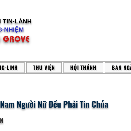
H
TIN-LÀNH
-NHIỆM
 GROVE
G-LINH
THƯ VIỆN
HỘI THÁNH
BAN NG
 Nam Người Nữ Đều Phải Tin Chúa
ẬN