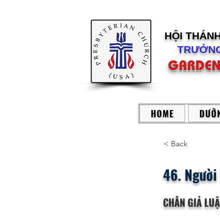
HỘI THÁN
TRƯỞNG
GARDEN
HOME
DƯỠN
< Back
46. Người
CHÂN GIẢ LU