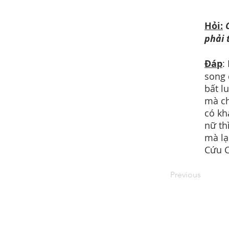
Hỏi:
C
phải 
Đáp
:
song 
bất l
mà ch
có kh
nữ th
mà lạ
Cứu C
Previous