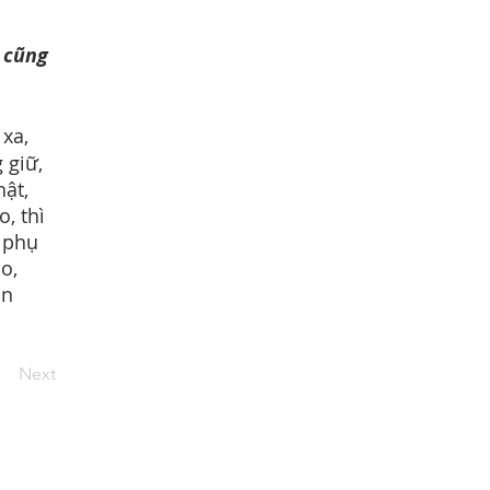
 cũng
 xa,
 giữ,
ật,
, thì
 phụ
o,
ận
Next