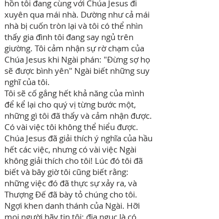
hồn tôi đang cùng với Chúa Jesus đi
xuyên qua mái nhà. Dường như cả mái
nhà bị cuốn tròn lại và tôi có thể nhìn
thấy gia đình tôi đang say ngủ trên
giường. Tôi cảm nhận sự rờ chạm của
Chúa Jesus khi Ngài phán: "Đừng sợ họ
sẽ được bình yên" Ngài biết những suy
nghĩ của tôi.
Tôi sẽ cố gắng hết khả năng của mình
để kể lại cho quý vị từng bước một,
những gì tôi đã thấy và cảm nhận được.
Có vài việc tôi không thể hiểu được.
Chúa Jesus đã giải thích ý nghĩa của hầu
hết các việc, nhưng có vài việc Ngài
không giải thích cho tôi! Lúc đó tôi đã
biết và bây giờ tôi cũng biết rằng:
những việc đó đã thực sự xảy ra, và
Thượng Đế đã bày tỏ chúng cho tôi.
Ngợi khen danh thánh của Ngài. Hỡi
mọi người hãy tin tôi: địa ngục là có