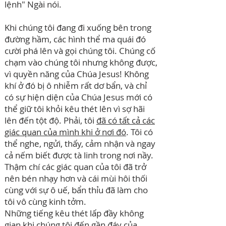
lệnh" Ngài nói.
Khi chúng tôi đang đi xuống bên trong
đường hầm, các hình thể ma quái đó
cười phá lên và gọi chúng tôi. Chúng cố
chạm vào chúng tôi nhưng không được,
vì quyền năng của Chúa Jesus! Không
khí ở đó bị ô nhiễm rất dơ bẩn, và chỉ
có sự hiện diện của Chúa Jesus mới có
thể giữ tôi khỏi kêu thét lên vì sợ hãi
lên đến tột độ. Phải, tôi
đã có tất cả các
giác quan của mình khi ở nơi đó
. Tôi có
thể nghe, ngửi, thấy, cảm nhận và ngay
cả nếm biết được tà linh trong nơi nầy.
Thậm chí các giác quan của tôi đã trở
nên bén nhạy hơn và cái mùi hôi thối
cùng với sự ô uế, bẩn thỉu đã làm cho
tôi vô cùng kinh tởm.
Những tiếng kêu thét lấp đầy không
gian khi chúng tôi đến gần đáy của