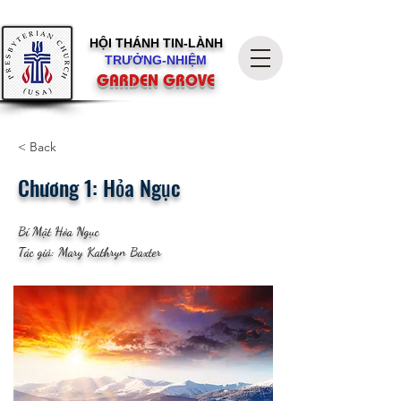
HỘI THÁNH
TIN-LÀNH
TRƯỞNG-NHIỆM
GARDEN GROVE
< Back
Chương 1: Hỏa Ngục
Bí Mật Hỏa Ngục
Tác giả: Mary Kathryn Baxter