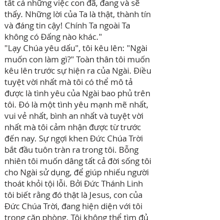
tất cả những việc con đã, đang và sẽ
thấy. Những lời của Ta là thật, thành tín
và đáng tin cậy! Chính Ta ngoài Ta
không có Đấng nào khác."
"Lạy Chúa yêu dấu", tôi kêu lên: "Ngài
muốn con làm gì?" Toàn thân tôi muốn
kêu lên trước sự hiện ra của Ngài. Điều
tuyệt vời nhất mà tôi có thể mô tả
được là tình yêu của Ngài bao phủ trên
tôi. Đó là một tình yêu mạnh mẽ nhất,
vui vẻ nhất, bình an nhất và tuyệt vời
nhất mà tôi cảm nhận được từ trước
đến nay. Sự ngợi khen Đức Chúa Trời
bắt đầu tuôn tràn ra trong tôi. Bỗng
nhiên tôi muốn dâng tất cả đời sống tôi
cho Ngài sử dụng, để giúp nhiếu người
thoát khỏi tội lỗi. Bởi Đức Thánh Linh
tôi biết rằng đó thật là Jesus, con của
Đức Chúa Trời, đang hiện diện với tôi
trong căn phòng. Tôi không thể tìm đủ