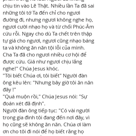
chịu tin vào Lẽ Thật. Nhiều lần Ta đã sai
những tôi tớ Ta đến chỉ cho ngươi
đường đi, nhưng ngươi không nghe họ,
ngươi cười nhạo họ và từ chối Phúc-Âm
cứu rỗi. Ngay cho dù Ta chết trên thập
tự giá cho ngươi, ngươi cũng nhạo báng
ta và không ăn năn tội lỗi của mình.
Cha Ta đã cho ngươi nhiều cơ hội để
được cứu. Giá như ngươi chịu lắng
nghe!"
Chúa Jesus khóc.
"Tôi biết Chúa ơi, tôi biết" Người đàn
ông kêu lên: "Nhưng bây giờ tôi ăn năn
đây !"
"Quá muộn rồi," Chúa Jesus nói: "Sự
đoán xét đã định".
Người đàn ông tiếp tục: "Có vài người
trong gia đình tôi đang đến nơi đây, vì
họ cũng sẽ không ăn năn. Chúa ơi làm
ơn cho tôi đi nói để họ biết rằng họ