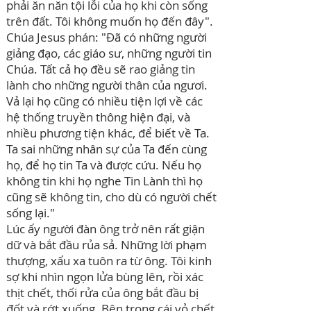
phải ăn năn tội lỗi của họ khi còn sống
trên đất. Tôi không muốn họ đến đây".
Chúa Jesus phán: "Đã có những người
giảng đạo, các giáo sư, những người tin
Chúa. Tất cả họ đều sẽ rao giảng tin
lành cho những người thân của ngươi.
Vả lại họ cũng có nhiều tiện lợi về các
hệ thống truyền thông hiện đại, và
nhiều phương tiện khác, để biết về Ta.
Ta sai những nhân sự của Ta đến cùng
họ, để họ tin Ta và được cứu. Nếu họ
không tin khi họ nghe Tin Lành thì họ
cũng sẽ không tin, cho dù có người chết
sống lại."
Lúc ấy người đàn ông trở nên rất giận
dữ và bắt đầu rủa sả. Những lời phạm
thượng, xấu xa tuôn ra từ ông. Tôi kinh
sợ khi nhìn ngọn lửa bùng lên, rồi xác
thịt chết, thối rửa của ông bắt đầu bị
đốt và rớt xuống. Bên trong cái vỏ chết