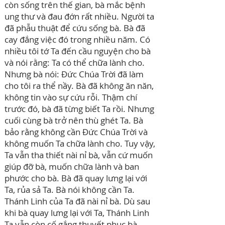
còn sống trên thế gian, bà mắc bệnh
ung thư và đau đớn rất nhiều. Người ta
đã phẫu thuật để cứu sống bà. Bà đã
cay đắng việc đó trong nhiều năm. Có
nhiều tôi tớ Ta đến cầu nguyện cho bà
và nói rằng: Ta có thể chữa lành cho.
Nhưng bà nói: Đức Chúa Trời đã làm
cho tôi ra thể nầy. Bà đã không ăn năn,
không tin vào sự cứu rỗi. Thậm chí
trước đó, bà đã từng biết Ta rồi. Nhưng
cuối cùng bà trở nên thù ghét Ta. Bà
bảo rằng không cần Đức Chúa Trời và
không muốn Ta chữa lành cho. Tuy vậy,
Ta vẫn tha thiết nài nỉ bà, vẫn cứ muốn
giúp đỡ bà, muốn chữa lành và ban
phước cho bà. Bà đã quay lưng lại với
Ta, rủa sả Ta. Bà nói không cần Ta.
Thánh Linh của Ta đã nài nỉ bà. Dù sau
khi bà quay lưng lại với Ta, Thánh Linh
Ta vẫn còn cố gắng thuyết phục bà,