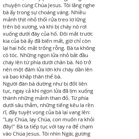
chuyện cùng Chúa Jesus. Tôi lắng nghe
bà ấy trong sự choáng váng. Nhiều
mảnh thịt nhỏ thối rửa treo lơ lững
trên bộ xương, và khi bị cháy nó rơi
xuống dưới đáy của hố. Đôi mắt trước
kia của bà ấy đã biến mất, giờ chỉ còn
lại hai hốc mắt trống rỗng. Bà ta không
có tóc. Những ngọn lửa nhỏ bắt đầu
cháy lên từ phía dưới chân bà. Nó trở
nên một đám lửa lớn khi cháy dần lên
và bao khắp thân thể bà.
Người đàn bà dường như bị đốt liên
tục, ngay cả khi ngọn lửa đã lịm xuống
thành những mảnh than đỏ. Từ phía
dưới sâu thẳm, những tiếng kêu la rền
rĩ, đầy tuyệt vọng của bà lại vang lên:
"Lạy Chúa, lạy Chúa, con muốn ra khỏi
đây!" Bà ta tiếp tục với tay ra để chạm
vào Chúa Jesus. Tôi nhìn Ngài, gương