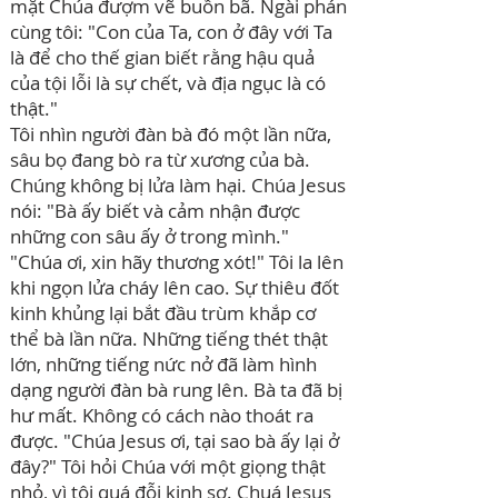
mặt Chúa đượm vẽ buồn bã. Ngài phán
cùng tôi:
"Con của Ta, con ở đây với Ta
là để cho thế gian biết rằng hậu quả
của tội lỗi là sự chết, và địa ngục là có
thật."
Tôi nhìn người đàn bà đó một lần nữa,
sâu bọ đang bò ra từ xương của bà.
Chúng không bị lửa làm hại. Chúa Jesus
nói: "Bà ấy biết và cảm nhận được
những con sâu ấy ở trong mình."
"Chúa ơi, xin hãy thương xót!" Tôi la lên
khi ngọn lửa cháy lên cao. Sự thiêu đốt
kinh khủng lại bắt đầu trùm khắp cơ
thể bà lần nữa. Những tiếng thét thật
lớn, những tiếng nức nở đã làm hình
dạng người đàn bà rung lên. Bà ta đã bị
hư mất. Không có cách nào thoát ra
được. "Chúa Jesus ơi, tại sao bà ấy lại ở
đây?" Tôi hỏi Chúa với một giọng thật
nhỏ, vì tôi quá đỗi kinh sợ. Chuá Jesus