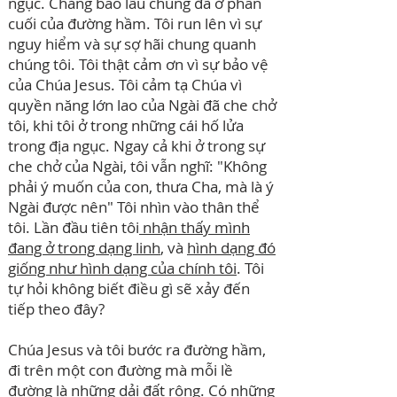
ngục. Chẳng bao lâu chúng đã ở phần
cuối của đường hầm. Tôi run lên vì sự
nguy hiểm và sự sợ hãi chung quanh
chúng tôi. Tôi thật cảm ơn vì sự bảo vệ
của Chúa Jesus. Tôi cảm tạ Chúa vì
quyền năng lớn lao của Ngài đã che chở
tôi, khi tôi ở trong những cái hố lửa
trong địa ngục. Ngay cả khi ở trong sự
che chở của Ngài, tôi vẫn nghĩ: "Không
phải ý muốn của con, thưa Cha, mà là ý
Ngài được nên" Tôi nhìn vào thân thể
tôi. Lần đầu tiên tôi
nhận thấy mình
đang ở trong dạng linh
, và
hình dạng đó
giống như hình dạng của chính tôi
. Tôi
tự hỏi không biết điều gì sẽ xảy đến
tiếp theo đây?
Chúa Jesus và tôi bước ra đường hầm,
đi trên một con đường mà mỗi lề
đường là những dải đất rộng. Có những