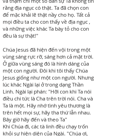
và thậm chí một số dân sự Ta không tin
rằng địa ngục có thật. Ta đã chọn con
để mặc khải lẽ thật nầy cho họ. Tất cả
mọi điều ta cho con thấy về địa ngục ,
và những việc khác Ta bày tỏ cho con
đều là sự thật!"
Chúa Jesus đã hiện đến vội trong một
vùng sáng rực rỡ, sáng hơn cả mặt trời.
Ở giữa vùng sáng đó là hình dáng của
một con người. Đôi khi tôi thấy Chúa
Jesus giống như một con người. Nhưng
lúc khác Ngài lại ở trong dạng Thần
Linh. Ngài lại phán: "Hỡi con khi Ta nói
điều chi tức là Cha trên trời nói. Cha và
Ta là một. Hãy nhớ tình yêu thương là
trên hết mọi sự, hãy tha thứ lẫn nhau.
Bây giờ hãy đến và theo Ta"
Khi Chúa đi, các tà linh đều chạy trốn
khỏi sự hiện diện của Ngài. "Chúa ơi,