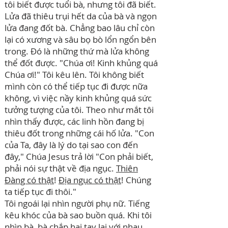
tôi biết được tuổi bà, nhưng tôi đã biết.
Lửa đã thiêu trụi hết da của bà và ngọn
lửa đang đốt bà. Chẳng bao lâu chỉ còn
lại có xương và sâu bọ bò lổn ngổn bên
trong. Đó là những thứ mà lửa không
thể đốt được. "Chúa ơi! Kinh khủng quá
Chúa ơi!" Tôi kêu lên. Tôi không biết
mình còn có thể tiếp tục đi được nữa
không, vì việc nầy kinh khủng quá sức
tưởng tượng của tôi. Theo như mắt tôi
nhìn thấy được, các linh hồn đang bị
thiêu đốt trong những cái hố lửa. "Con
của Ta, đây là lý do tại sao con đến
đây," Chúa Jesus trả lời "Con phải biết,
phải nói sự thật về địa ngục.
Thiên
Đàng có thật
!
Địa ngục có thật
! Chúng
ta tiếp tục đi thôi."
Tôi ngoái lại nhìn người phụ nữ. Tiếng
kêu khóc của bà sao buồn quá. Khi tôi
nhìn bà, bà chắp hai tay lại với nhau,