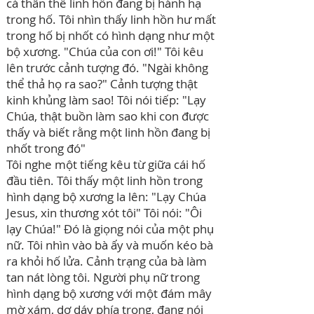
cả thân thể linh hồn đang bị hành hạ
trong hố. Tôi nhìn thấy linh hồn hư mất
trong hố bị nhốt có hình dạng như một
bộ xương. "Chúa của con ơi!" Tôi kêu
lên trước cảnh tượng đó. "Ngài không
thể thả họ ra sao?" Cảnh tượng thật
kinh khủng làm sao! Tôi nói tiếp: "Lạy
Chúa, thật buồn làm sao khi con được
thấy và biết rằng một linh hồn đang bị
nhốt trong đó"
Tôi nghe một tiếng kêu từ giữa cái hố
đầu tiên. Tôi thấy một linh hồn trong
hình dạng bộ xương la lên: "Lạy Chúa
Jesus, xin thương xót tôi" Tôi nói: "Ôi
lạy Chúa!" Đó là giọng nói của một phụ
nữ. Tôi nhìn vào bà ấy và muốn kéo bà
ra khỏi hố lửa. Cảnh trạng của bà làm
tan nát lòng tôi. Người phụ nữ trong
hình dạng bộ xương với một đám mây
mờ xám, dơ dáy phía trong, đang nói