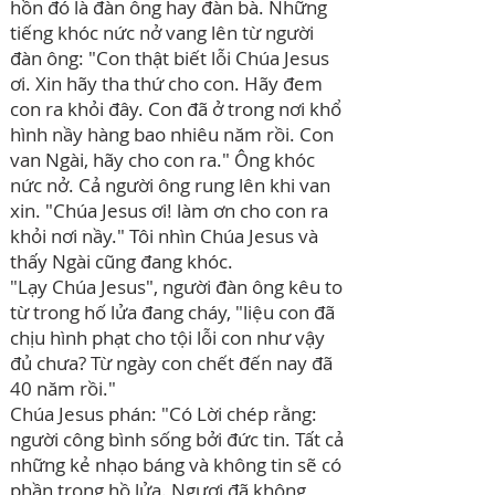
hồn đó là đàn ông hay đàn bà. Những
tiếng khóc nức nở vang lên từ người
đàn ông: "Con thật biết lỗi Chúa Jesus
ơi. Xin hãy tha thứ cho con. Hãy đem
con ra khỏi đây. Con đã ở trong nơi khổ
hình nầy hàng bao nhiêu năm rồi. Con
van Ngài, hãy cho con ra." Ông khóc
nức nở. Cả người ông rung lên khi van
xin. "Chúa Jesus ơi! làm ơn cho con ra
khỏi nơi nầy." Tôi nhìn Chúa Jesus và
thấy Ngài cũng đang khóc.
"Lạy Chúa Jesus", người đàn ông kêu to
từ trong hố lửa đang cháy, "liệu con đã
chịu hình phạt cho tội lỗi con như vậy
đủ chưa? Từ ngày con chết đến nay đã
40 năm rồi."
Chúa Jesus phán:
"Có Lời chép rằng:
người công bình sống bởi đức tin. Tất cả
những kẻ nhạo báng và không tin sẽ có
phần trong hồ lửa. Ngươi đã không