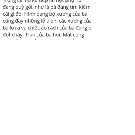
đang quỳ gối, như là bà đang tìm kiếm
cái gì đó. Hình dạng bộ xương của bà
cũng đầy những lỗ tròn, các xương của
bà lộ ra và chiếc áo rách của bà đang bị
đốt cháy. Trán của bà hói. Mắt cùng
mũi của bà chỉ còn là những hốc trống.
Một ngọn lửa nhỏ đang cháy quanh
chân bà, nơi bà đang quỳ. bà cào cấu
hai bên bờ của hố lưu huỳnh. Lửa bám
chặt vào hai bàn tay bà. Xác thịt của bà
tiếp tục rớt xuống khi bà đào. Toàn
thân bà rung lên với những tiếng nức
nở khủng khiếp: "Ôi lạy Chúa, lạy Chúa,
tôi muốn ra khỏi đây." Bà kêu lên. Khi
chúng tôi nhìn, bà gần như leo lên tới
đỉnh của cái hố lửa. Tôi nghĩ bà sắp sửa
trèo được ra ngoài. Nhưng lúc đó có
một con quỷ to lớn với đôi cánh thật to,
và hình như bị gãy ở phần đầu cánh, xệ