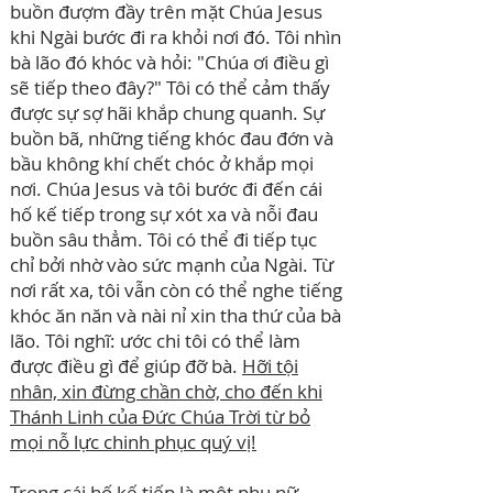
buồn đượm đầy trên mặt Chúa Jesus
khi Ngài bước đi ra khỏi nơi đó. Tôi nhìn
bà lão đó khóc và hỏi: "Chúa ơi điều gì
sẽ tiếp theo đây?" Tôi có thể cảm thấy
được sự sợ hãi khắp chung quanh. Sự
buồn bã, những tiếng khóc đau đớn và
bầu không khí chết chóc ở khắp mọi
nơi. Chúa Jesus và tôi bước đi đến cái
hố kế tiếp trong sự xót xa và nỗi đau
buồn sâu thẳm. Tôi có thể đi tiếp tục
chỉ bởi nhờ vào sức mạnh của Ngài. Từ
nơi rất xa, tôi vẫn còn có thể nghe tiếng
khóc ăn năn và nài nỉ xin tha thứ của bà
lão. Tôi nghĩ: ước chi tôi có thể làm
được điều gì để giúp đỡ bà.
Hỡi tội
nhân, xin đừng chần chờ, cho đến khi
Thánh Linh của Đức Chúa Trời từ bỏ
mọi nỗ lực chinh phục quý vị!
Trong cái hố kế tiếp là một phụ nữ