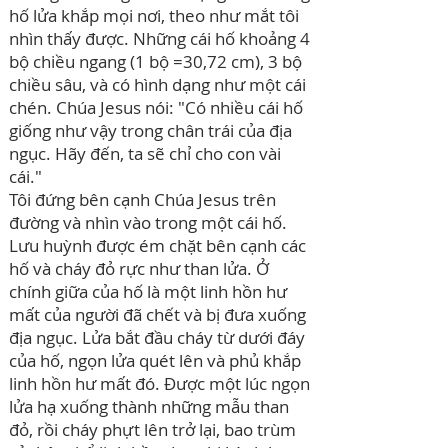
hố lửa khắp mọi nơi, theo như mắt tôi
nhìn thấy được. Những cái hố khoảng 4
bộ chiều ngang (1 bộ =30,72 cm), 3 bộ
chiều sâu, và có hình dạng như một cái
chén. Chúa Jesus nói: "Có nhiều cái hố
giống như vậy trong chân trái của địa
ngục. Hãy đến, ta sẽ chỉ cho con vài
cái."
Tôi đứng bên cạnh Chúa Jesus trên
đường và nhìn vào trong một cái hố.
Lưu huỳnh được ém chặt bên cạnh các
hố và cháy đỏ rực như than lửa. Ở
chính giữa của hố là một linh hồn hư
mất của người đã chết và bị đưa xuống
địa ngục. Lửa bắt đầu cháy từ dưới đáy
của hố, ngọn lửa quét lên và phủ khắp
linh hồn hư mất đó. Được một lúc ngọn
lửa hạ xuống thành những mẫu than
đỏ, rồi cháy phựt lên trở lại, bao trùm