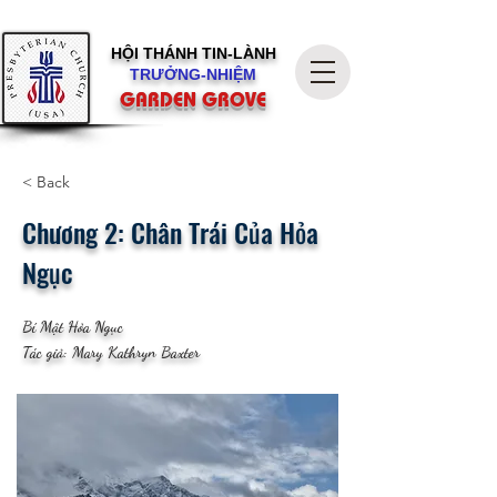
HỘI THÁNH
TIN-LÀNH
TRƯỞNG-NHIỆM
GARDEN GROVE
< Back
Chương 2: Chân Trái Của Hỏa
Ngục
Bí Mật Hỏa Ngục
Tác giả: Mary Kathryn Baxter