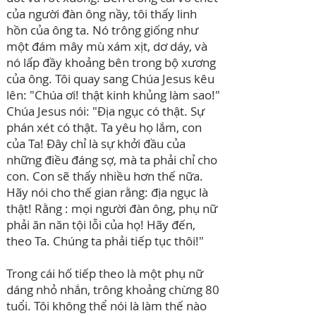
của người đàn ông nầy, tôi thấy linh
hồn của ông ta. Nó trông giống như
một đám mây mù xám xịt, dơ dáy, và
nó lấp đầy khoảng bên trong bộ xương
của ông. Tôi quay sang Chúa Jesus kêu
lên: "Chúa ơi! thật kinh khủng làm sao!"
Chúa Jesus nói: "Địa ngục có thật. Sự
phán xét có thật. Ta yêu họ lắm, con
của Ta! Đây chỉ là sự khởi đầu của
những điều đáng sợ, mà ta phải chỉ cho
con. Con sẽ thấy nhiều hơn thế nữa.
Hãy nói cho thế gian rằng: địa ngục là
thật! Rằng : mọi người đàn ông, phụ nữ
phải ăn năn tội lỗi của họ! Hãy đến,
theo Ta. Chúng ta phải tiếp tục thôi!"
Trong cái hố tiếp theo là một phụ nữ
dáng nhỏ nhắn, trông khoảng chừng 80
tuổi. Tôi không thể nói là làm thế nào