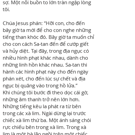
sợ. Một nỗi buồn to lớn tràn ngập lòng
tôi.
Chúa Jesus phán: “Hỡi con, cho đến
bây giờ ta mới để cho con nghe những
tiếng than khóc đó. Bây giờ ta muốn chỉ
cho con cách Sa-tan đến để cướp giết
và hủy diệt. Tại đây, trong địa ngục có
nhiều hình phạt khác nhau, dành cho
những linh hồn khác nhau. Sa-tan thi
hành các hình phạt này cho đến ngày
phán xét, cho đến lúc sự chết và địa
ngục bị quăng vào trong hồ lửa.”
Khi chúng tôi bước đi theo dọc cái gờ,
những âm thanh trở nên lớn hơn.
Những tiếng kêu la phát ra từ bên
trong các xà lim. Ngài dừng lại trước
chiếc xà lim thứ ba. Một ánh sáng chói
rực chiếu bên trong xà lim. Trong xà
lim là một bà lão ngồi trên một chiếc