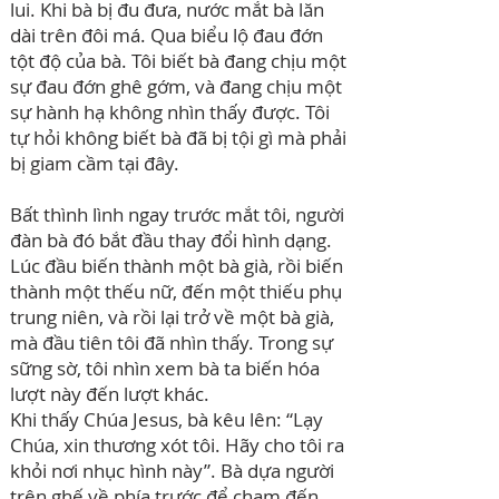
lui. Khi bà bị đu đưa, nước mắt bà lăn
dài trên đôi má. Qua biểu lộ đau đớn
tột độ của bà. Tôi biết bà đang chịu một
sự đau đớn ghê gớm, và đang chịu một
sự hành hạ không nhìn thấy được. Tôi
tự hỏi không biết bà đã bị tội gì mà phải
bị giam cầm tại đây.
Bất thình lình ngay trước mắt tôi, người
đàn bà đó bắt đầu thay đổi hình dạng.
Lúc đầu biến thành một bà già, rồi biến
thành một thếu nữ, đến một thiếu phụ
trung niên, và rồi lại trở về một bà già,
mà đầu tiên tôi đã nhìn thấy. Trong sự
sững sờ, tôi nhìn xem bà ta biến hóa
lượt này đến lượt khác.
Khi thấy Chúa Jesus, bà kêu lên: “Lạy
Chúa, xin thương xót tôi. Hãy cho tôi ra
khỏi nơi nhục hình này”. Bà dựa người
trên ghế về phía trước để chạm đến