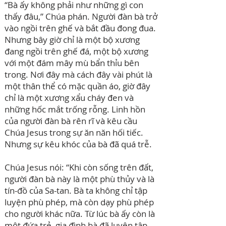
“Bà ấy không phải như những gì con
thấy đâu,” Chúa phán. Người đàn bà trở
vào ngồi trên ghế và bắt đầu đong đua.
Nhưng bây giờ chỉ là một bộ xương
đang ngồi trên ghế đá, một bộ xương
với một đám mây mù bẩn thỉu bên
trong. Nơi đây mà cách đây vài phút là
một thân thể có mặc quần áo, giờ đây
chỉ là một xương xẩu cháy đen và
những hốc mắt trống rỗng. Linh hồn
của người đàn bà rên rĩ và kêu cầu
Chúa Jesus trong sự ăn năn hối tiếc.
Nhưng sự kêu khóc của bà đã quá trễ.
Chúa Jesus nói: “Khi còn sống trên đất,
người đàn bà này là một phù thủy và là
tín-đồ của Sa-tan. Bà ta không chỉ tập
luyện phù phép, mà còn dạy phù phép
cho người khác nữa. Từ lúc bà ấy còn là
một đứa trẻ, gia đình bà đã luyện tập