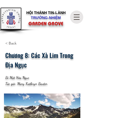
HỘI THÁNH
TIN-LÀNH
TRƯỞNG-NHIỆM
GARDEN GROVE
< Back
Chương 8: Các Xà Lim Trong
Địa Ngục
Bí Mật Hỏa Ngục
Tác giả: Mary Kathryn Baxter