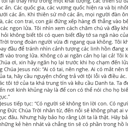
i tôi lại thấy như trong một khải tượng, các thiên sứ 
c ấn. Các quốc gia, các vương quốc hiện ra và bị nhố
ưới các ấn. Khi thiên sứ mở các ấn, mọi người đàn ôn
à, các con trai, con gái đứng xếp hàng đi thẳng vào b
 các ngọn lửa. Tôi nhìn xem cách chăm chú và đầy kh
ự hỏi không biết tôi có quen biết đầy tớ sa ngã nào củ
Trời trong đoàn người vừa đi ngang qua không. Tôi k
oay đầu để tránh nhìn cảnh tượng các linh hồn đang 
đi vào trong lửa. Không có ai ngăn cản họ lại cả! Tôi 
“Chúa ơi, xin hãy ngăn họ lại trước khi họ chạm đến lửa
 Chúa Jesus nói: “Ai có tai, nên nghe. Ai có mắt nên t
ủa ta, hãy cầu nguyện chống trả với tội lỗi và điều ác.
ác tôi tớ của ta khá trung tín và kêu cầu Danh ta. Ta 
ến nơi kinh khủng này là để con có thể nói cho họ biế
gục.”
Jesus tiếp tục: “Có người sẽ không tin lời con. Có ngư
ằng Đức Chúa Trời nhân từ, đến nỗi sẽ không phạt ai 
gục đâu. Nhưng hãy bảo họ rằng Lời ta là thật. Hãy b
những kẻ hèn nhát và chẳng tin sẽ có phần trong hồ 