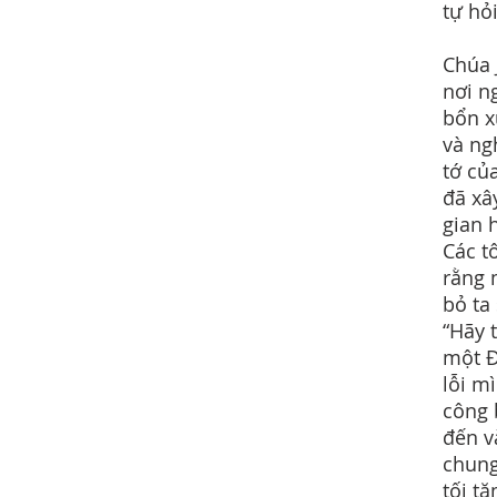
tự hỏi
Chúa J
nơi n
bổn x
và ng
tớ củ
đã xâ
gian 
Các t
rằng 
bỏ ta
“Hãy 
một Đ
lỗi m
công 
đến v
chung
tối tă