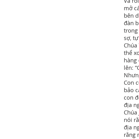
Và rồ
mở cá
bên d
đàn b
trong
sợ, t
Chúa 
thể x
hàng 
lên: 
Nhưng
Con c
bảo c
con đ
địa n
Chúa 
nói r
địa n
rằng 