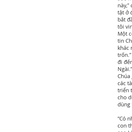
này,”
tật ở
bắt đ
tôi v
Một c
tin C
khác 
trốn.
đi đế
Ngài.
Chúa 
các t
triển
cho d
dùng 
“Có n
con t