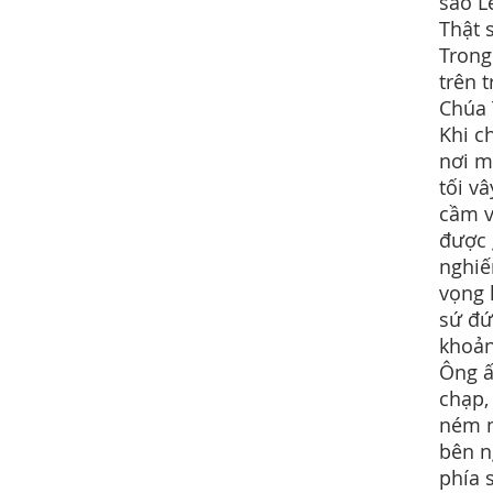
sao L
Thật 
Trong
trên 
Chúa 
Khi c
nơi m
tối v
cầm v
được 
nghiế
vọng 
sứ đứ
khoản
Ông ấ
chạp,
ném n
bên n
phía 