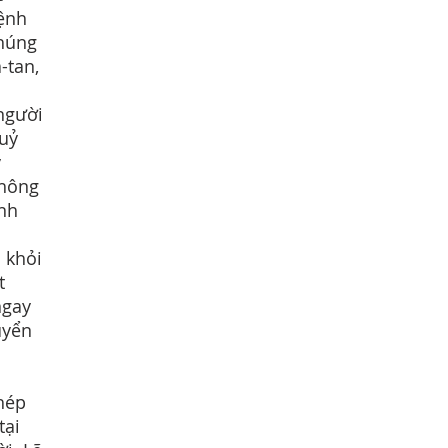
bệnh
Chúng
-tan,
người
quỷ
y
không
nh
 khỏi
t
ngay
uyển
phép
tại