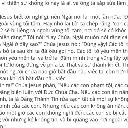
 vị thiên sứ khổng lồ này là ai, và ông ta sắp sửa làm 
esus biết tôi nghĩ gì, nên Ngài nói lại một lần nữa: “Đ
goài vùng tối tăm. Hãy nhớ lại Lời ta chép rằng: ‘con c
ứ sẽ bị liệng ra ngoài vùng tối tăm, nơi đó sẽ có khóc
hiến răng.’” Tôi nói: “Lạy Chúa, Ngài muốn nói rằng cá
a Ngài ở đây sao?” Chúa Jesus nói: “Đúng vậy! Các tôi t
y bỏ ta sau khi ta đã kêu gọi họ. Các tôi tớ yêu mến t
hơn yêu mến ta, và trở lại đắm mình trong vũng lầy tội 
ôi tớ không đứng về phía Lẽ Thật và sự thánh khiết. T
một người chưa bao giờ bắt đầu hầu việc ta, còn hơn l
 sau khi đã bắt đầu hầu việc.
tin ta!” Chúa Jesus phán, “Nếu các con phạm tội, các 
ấng biện luận với Đức Chúa Cha. Nếu các con ăn năn
ình, ta là Đấng Thành Tín rửa sạch tất cả mọi sự khôn
bình của các con. Nhưng nếu các con không ăn năn, t
ào một giờ các con không nghĩ đến, các con sẽ bị cất 
 với những kẻ không tin, và bị quăng vào nơi ngoài v
m.”