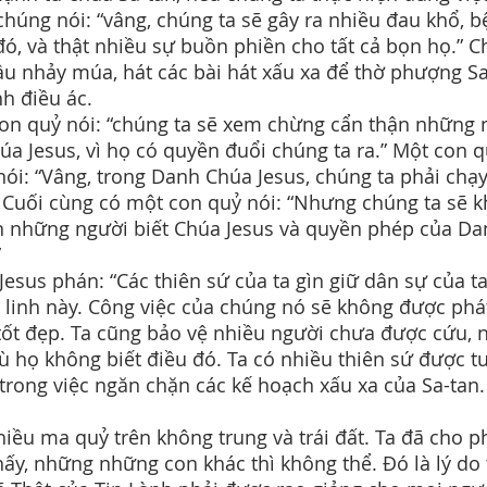
 chúng nói: “vâng, chúng ta sẽ gây ra nhiều đau khổ, 
 đó, và thật nhiều sự buồn phiền cho tất cả bọn họ.” 
ầu nhảy múa, hát các bài hát xấu xa để thờ phượng Sa
inh điều ác.
on quỷ nói: “chúng ta sẽ xem chừng cẩn thận những 
húa Jesus, vì họ có quyền đuổi chúng ta ra.” Một con 
nói: “Vâng, trong Danh Chúa Jesus, chúng ta phải chạ
” Cuối cùng có một con quỷ nói: “Nhưng chúng ta sẽ 
n những người biết Chúa Jesus và quyền phép của Da
”
Jesus phán: “Các thiên sứ của ta gìn giữ dân sự của ta
à linh này. Công việc của chúng nó sẽ không được phá
 tốt đẹp. Ta cũng bảo vệ nhiều người chưa được cứu, 
ù họ không biết điều đó. Ta có nhiều thiên sứ được t
trong việc ngăn chặn các kế hoạch xấu xa của Sa-tan.
hiều ma quỷ trên không trung và trái đất. Ta đã cho 
hấy, những những con khác thì không thể. Đó là lý do 