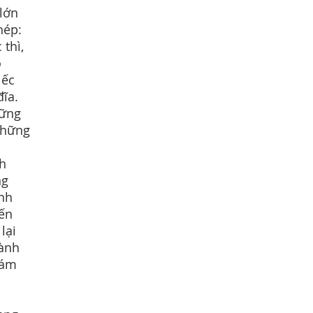
 lớn
hép:
 thì,
o
iếc
đĩa.
hững
những
nh
ng
ành
đến
lại
hành
xám
.