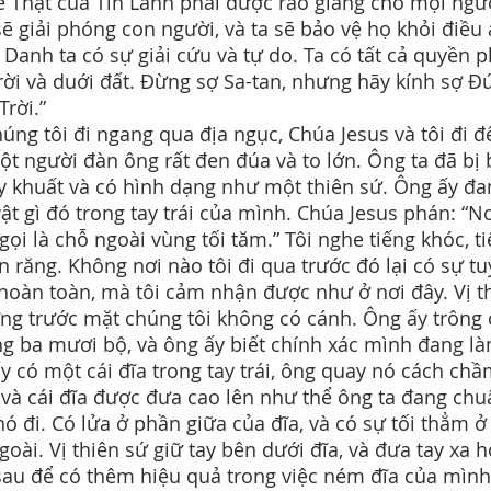
ẽ Thật của Tin Lành phải được rao giảng cho mọi ngườ
sẽ giải phóng con người, và ta sẽ bảo vệ họ khỏi điều 
 Danh ta có sự giải cứu và tự do. Ta có tất cả quyền 
trời và duới đất. Đừng sợ Sa-tan, nhưng hãy kính sợ Đ
Trời.”
húng tôi đi ngang qua địa ngục, Chúa Jesus và tôi đi đ
ột người đàn ông rất đen đúa và to lớn. Ông ta đã bị
ây khuất và có hình dạng như một thiên sứ. Ông ấy đa
ật gì đó trong tay trái của mình. Chúa Jesus phán: “N
gọi là chỗ ngoài vùng tối tăm.” Tôi nghe tiếng khóc, t
n răng. Không nơi nào tôi đi qua trước đó lại có sự tu
hoàn toàn, mà tôi cảm nhận được như ở nơi đây. Vị t
ng trước mặt chúng tôi không có cánh. Ông ấy trông
g ba mươi bộ, và ông ấy biết chính xác mình đang là
y có một cái đĩa trong tay trái, ông quay nó cách ch
 và cái đĩa được đưa cao lên như thể ông ta đang chu
ó đi. Có lửa ở phần giữa của đĩa, và có sự tối thẳm ở
goài. Vị thiên sứ giữ tay bên dưới đĩa, và đưa tay xa 
sau để có thêm hiệu quả trong việc ném đĩa của mình