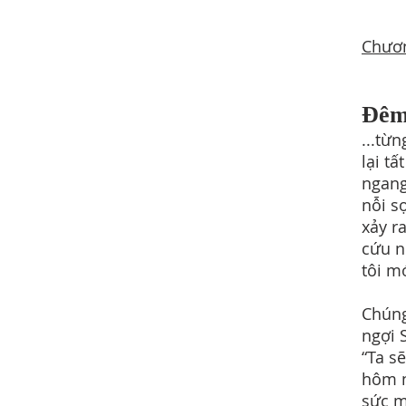
Chươ
Đêm
...từn
lại tấ
ngang
nỗi s
xảy ra
cứu n
tôi m
Chúng
ngợi 
“Ta s
hôm n
sức m