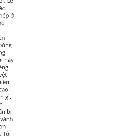
i. Lẽ
ác.
phép ở
ức
ến
 bóng
ng
ơi này
iếng
yệt
hiên
 cao
m gì.
ầm
ẩn bị
 vành
hơn
. Tôi