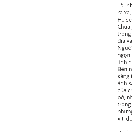
Tôi n
ra xa
Họ sẽ
Chúa 
trong
đĩa v
Người
ngọn 
linh 
Bên n
sáng 
ánh s
của c
bờ, n
trong
những
xịt, 