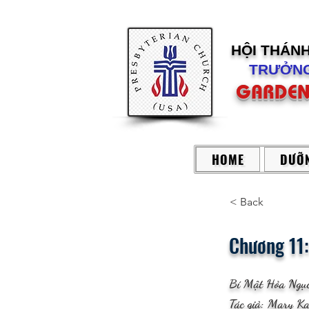
HỘI THÁN
TRƯỞNG
GARDEN
HOME
DƯỠN
< Back
Chương 11:
Bí Mật Hỏa Ngụ
Tác giả: Mary K