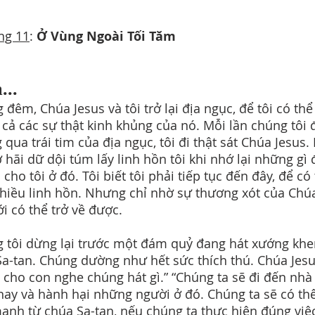
ng 11
:
Ở Vùng Ngoài Tối Tăm
...
g đêm, Chúa Jesus và tôi trở lại địa ngục, để tôi có thể
t cả các sự thật kinh khủng của nó. Mỗi lần chúng tôi 
 qua trái tim của địa ngục, tôi đi thật sát Chúa Jesus.
ợ hãi dữ dội túm lấy linh hồn tôi khi nhớ lại những gì 
 cho tôi ở đó. Tôi biết tôi phải tiếp tục đến đây, để có
hiều linh hồn. Nhưng chỉ nhờ sự thương xót của Ch
ới có thể trở về được.
 tôi dừng lại trước một đám quỷ đang hát xướng khe
Sa-tan. Chúng dường như hết sức thích thú. Chúa Jesu
ẽ cho con nghe chúng hát gì.” “Chúng ta sẽ đi đến nhà
ay và hành hại những người ở đó. Chúng ta sẽ có t
ạnh từ chúa Sa-tan, nếu chúng ta thực hiện đúng việ