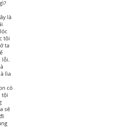
gì?
ây là
ái
 lóc
c tôi
ớ ta
hế
lỗi.
hà
à lìa
con có
 tội
g
a sẽ
đi
ùng