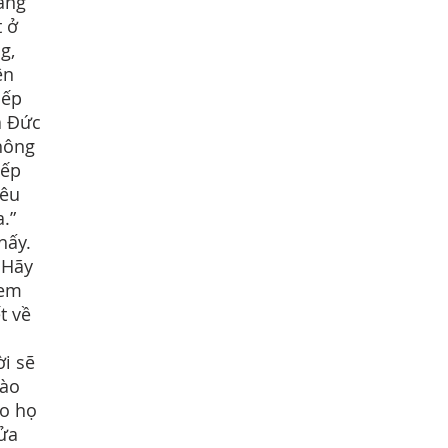
đang
t ở
g,
ên
iếp
a Đức
hông
xếp
kêu
.”
hấy.
 Hãy
đem
t về
ời sẽ
vào
ảo họ
lửa