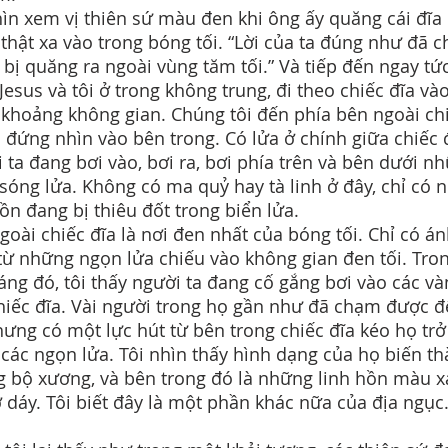
hìn xem vị thiên sứ màu đen khi ông ấy quăng cái đĩa
, thật xa vào trong bóng tối. “Lời của ta đúng như đã c
 bị quăng ra ngoài vùng tăm tối.” Và tiếp đến ngay tức
Jesus và tôi ở trong không trung, đi theo chiếc đĩa và
 khoảng không gian. Chúng tôi đến phía bên ngoài ch
à đứng nhìn vào bên trong. Có lửa ở chính giữa chiếc 
 ta đang bơi vào, bơi ra, bơi phía trên và bên dưới n
sóng lửa. Không có ma quỷ hay tà linh ở đây, chỉ có 
hồn đang bị thiêu đốt trong biển lửa.
goài chiếc đĩa là nơi đen nhất của bóng tối. Chỉ có á
từ những ngọn lửa chiếu vào không gian đen tối. Tro
áng đó, tôi thấy người ta đang cố gắng bơi vào các v
hiếc đĩa. Vài người trong họ gần như đã chạm được 
hưng có một lực hút từ bên trong chiếc đĩa kéo họ trở 
 các ngọn lửa. Tôi nhìn thấy hình dạng của họ biến t
 bộ xương, và bên trong đó là những linh hồn màu 
dơ dáy. Tôi biết đây là một phần khác nữa của địa ngục