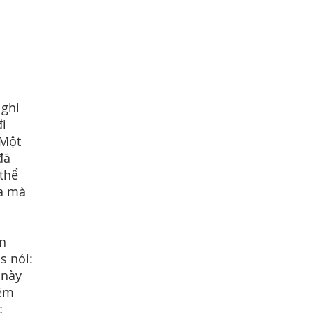
 ghi
đi
 Một
đã
 thể
úa mà
n
s nói:
 này
hêm
c