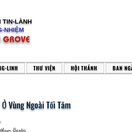
H
TIN-LÀNH
-NHIỆM
 GROVE
G-LINH
THƯ VIỆN
HỘI THÁNH
BAN NG
 Ở Vùng Ngoài Tối Tăm
c
athryn Baxter