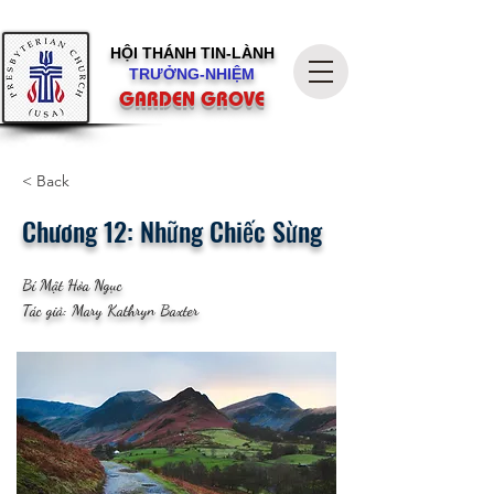
HỘI THÁNH
TIN-LÀNH
TRƯỞNG-NHIỆM
GARDEN GROVE
< Back
Chương 12: Những Chiếc Sừng
Bí Mật Hỏa Ngục
Tác giả: Mary Kathryn Baxter