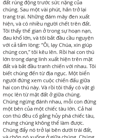
đất rúng động trước sức nặng của
chúng. Sau một vài phút, hắn trở lại
trang trại. Những đám mây đen xuất
hiện, và có nhiều người chết trên đất.
Tôi thấy thế gian ở trong sự hoạn nạn,
đau khổ lớn, và tôi bắt đầu cầu nguyện
với cả tấm lòng: “Ôi, lạy Chúa, xin giúp
chúng con,” tôi kêu lên. Rồi hai con thú
lớn trong dạng linh xuất hiện trên mặt
đất và bắt đầu tranh chiến với nhau. Tôi
biết chúng đến từ địa ngục. Một biển
người đứng xem cuộc chiến đấu giữa
hai con thú này. Và rồi tôi thấy có vật gì
mọc lên từ mặt đất ở giữa chúng.
Chúng ngừng đánh nhau, mỗi con đứng
một bên của một chiếc tàu lớn. Cả hai
con thú đều cố gắng hủy phá chiếc tàu,
nhưng chúng không thể làm được.
Chúng đẩy nó trở lại bên dưới trái đất,
và chôn nó xuống ở giữa chúng. Chúng