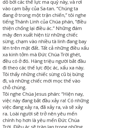
dỗ bởi các thế lực ma quỷ này, và rơi
vào cạm bẫy của Sa-tan. “Chúng ta
đang ở trong một trận chiến,” tôi nghe
tiếng Thánh Linh của Chúa phán, “điều
thiện chống lại điều ác.” Những đám
mây đen xuất hiện từ những chiếc
sừng, chạm vào nhiều tà linh đang bay
lên trên mặt đất. Tất cả những điều xấu
xa kinh tởm mà Đức Chúa Trời ghét,
đều có ở đó. Hàng triệu người bắt đầu
đi theo các thế lực độc ác, xấu xa này.
Tôi thấy những chiếc sừng cũ bị bứng
đi, và những chiếc mới mọc thế vào
chỗ chúng.
Tôi nghe Chúa Jesus phán: “Hiện nay,
việc này đang bắt đầu xảy ra! Có những
việc đang xảy ra, đã xảy ra, và sẽ xảy
ra. Loài người sẽ trở nên yêu mến
chính họ hơn là yêu mến Đức Chúa
Trời. Điều ác sẽ tràn lan trong những