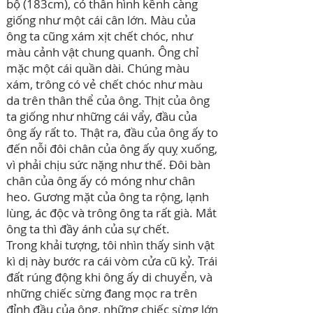
bộ (183cm), có thân hình kềnh càng
giống như một cái cân lớn. Màu của
ông ta cũng xám xịt chết chóc, như
màu cảnh vật chung quanh. Ông chỉ
mặc một cái quần dài. Chúng màu
xám, trông có vẻ chết chóc như màu
da trên thân thể của ông. Thịt của ông
ta giống như những cái vẩy, đầu của
ông ấy rất to. Thật ra, đầu của ông ấy to
đến nỗi đôi chân của ông ấy quỵ xuống,
vì phải chịu sức nặng như thế. Đôi bàn
chân của ông ấy có móng như chân
heo. Gương mặt của ông ta rộng, lạnh
lùng, ác độc và trông ông ta rất già. Mắt
ông ta thì đầy ánh của sự chết.
Trong khải tượng, tôi nhìn thấy sinh vật
kì dị này bước ra cái vòm cửa cũ kỷ. Trái
đất rúng động khi ông ấy di chuyển, và
những chiếc sừng đang mọc ra trên
đỉnh đầu của ông, những chiếc sừng lớn