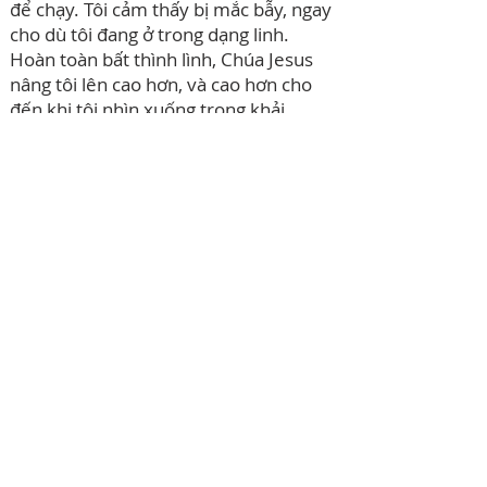
để chạy. Tôi cảm thấy bị mắc bẫy, ngay
cho dù tôi đang ở trong dạng linh.
Hoàn toàn bất thình lình, Chúa Jesus
nâng tôi lên cao hơn, và cao hơn cho
đến khi tôi nhìn xuống trong khải
tượng.
Nhưng bây giờ chiếc thang đã trở thành
một cái thang cuốn, đang chuyển động
lên xuống từ giữa lòng trái đất. Khi tôi ở
bên cạnh Chúa Jesus, tôi cảm thấy an
toàn và được bảo vệ. “Nó sẽ đến từ địa
ngục.” Tôi nghe một giọng nói vang lên.
Chúa Jesus phán: “Việc này sẽ xảy ra,
chưa xảy đến hiện nay đâu. Hãy viết
cho mọi người đều biết.”
Trong khải tượng, chiếc thang cuốn
đang cuốn lên các thế lực ma quỷ và
các tà linh. Hai con thú đứng mỗi con
một bên chiếc tàu, tôi thấy chúng bắt
đầu biến hóa trở lại. Tôi nghe một tiếng