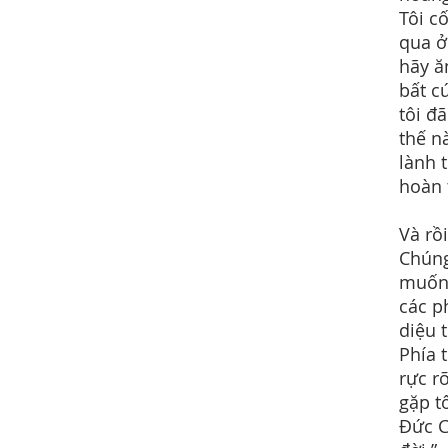
Tôi c
qua ở
hãy ă
bất c
tôi đã
thế n
lành 
hoàn 
Và rồ
Chúng
muốn 
các p
diệu 
Phía 
rực r
gặp t
Đức C