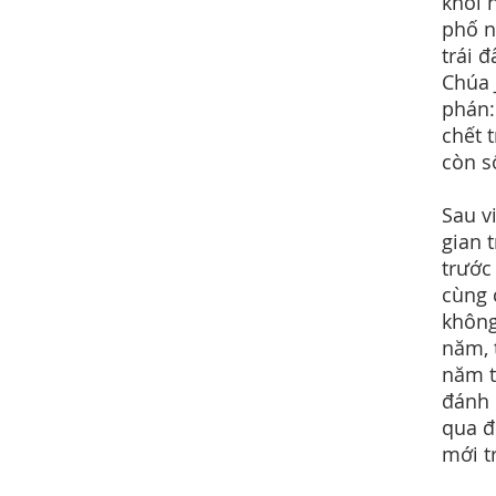
khỏi 
phố n
trái 
Chúa 
phán:
chết 
còn s
Sau vi
gian 
trước 
cùng 
không
năm, 
năm t
đánh 
qua đ
mới tr