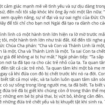
t cảm giác mạnh mẽ về tình yêu và sự dịu dàng trong
 sứ, đến nỗi tôi sắp khóc khi ông ấy nói một lần nữa: 
xem quyền năng, sự vĩ đại và sự oai nghi của Đức C
 Hãy để tôi chỉ cho bạn nơi Ngài đã tạo ra dành cho cá
hình lình có một hành tinh lớn hiện ra lờ mờ trước mắ
 tôi, một hành tinh lớn như trái đất. Kế đến tôi nghe 
ức Chúa Cha phán: “Cha và Con và Thánh Linh là một
n là một, Cha và Thánh Linh là một. Ta sai Con ta chết
tự giá để không ai bị hư mất.” Ngài phán tiếp: “Ta sắp 
on nơi ta đã tạo ra cho các trẻ nhỏ của ta. Ta quan tâ
 đến tất cả các trẻ nhỏ. Ta quan tâm khi một bà mẹ 
ngay cả khi đứa con đó bị chết trước khi nó ra đời. Co
a biết tất cả mọi việc, và ta luôn luôn quan tâm săn só
úc có sự sống trong lòng người mẹ, ta đã biết. Ta biết 
 đứa trẻ đã bị giết khi chúng còn ở trong thân thể m
: những em bé bị phá thai, bị vứt bỏ, không cần đến.
về những đứa trẻ chết yểu và bị khuyết tật khi sinh ra.