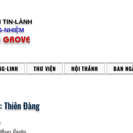
H
TIN-LÀNH
-NHIỆM
 GROVE
G-LINH
THƯ VIỆN
HỘI THÁNH
BAN NG
: Thiên Đàng
c
athryn Baxter