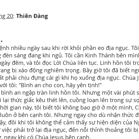
ng 20
:
Thiên Đàng
.
 bệnh nhiều ngày sau khi rời khỏi phần eo địa ngục. Tô
 đèn sáng đang khi ngủ. Tôi cần Kinh Thánh bên mìn
ngày đêm, và tôi đọc Lời Chúa liên tục. Linh hồn tôi t
trạng bị xáo động nghiêm trọng. Bây giờ tôi đã biết ng
t phải chịu đựng cái gì khi họ xuống địa ngục. Chúa 
với tôi: “Bình an cho con, hãy yên tịnh!”
 bình an ngập tràn linh hồn tôi. Nhưng một vài phút 
i lại thức giấc kêu thét lên, cuồng loạn lên trong sự s
thời gian này, tôi biết tôi không bao giờ ở một mình, 
 luôn ở bên cạnh tôi. Nhưng ngay cho dù nhận thức 
ậy, đôi khi tôi không thể cảm thấy sự hiện diện của N
 việc phải trở lại địa ngục, đến nỗi thỉnh thoảng tôi bị
, ngay khi có Chúa Jesus bên cạnh.