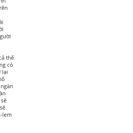
ành
trên
ài
ời
người
cả thế
ừng có
 lại
hố
 ngàn
gàn
 sẽ
 sẽ
a-lem