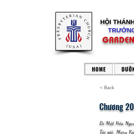
HỘI THÁN
TRƯỞNG
GARDEN
HOME
DƯỠN
< Back
Chương 20
Bí Mật Hỏa Ngụ
Tác giả: Mary K