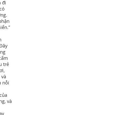
 đi
 có
ơng.
 phận
iển.”
m
 Đây
ong
 cẩm
u trẻ
ơi,
 và
n nỗi
 của
ng, và
ạy