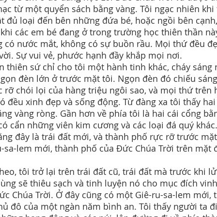
ạc từ một quyển sách bằng vàng. Tôi ngạc nhiên khi 
ật đủ loại đến bên những đứa bé, hoặc ngồi bên cạnh
 khi các em bé đang ở trong trường học thiên thần nà
 có nước mắt, không có sự buồn rầu. Mọi thứ đều đ
 vời. Sự vui vẻ, phước hạnh đầy khắp mọi nơi.
n thiên sứ chỉ cho tôi một hành tinh khác, cháy sáng
gọn đèn lớn ở trước mặt tôi. Ngọn đèn đó chiếu sáng
c rỡ chói lọi của hàng triệu ngôi sao, và mọi thứ trên
đó đều xinh đẹp và sống động. Từ đàng xa tôi thấy hai
ằng vàng ròng. Gần hơn về phía tôi là hai cái cổng bằ
có cẩn những viên kim cương và các loại đá quý khác.
ằng đây là trái đất mới, và thành phố rực rỡ trước mặt 
u-sa-lem mới, thành phố của Đức Chúa Trời trên mặt đ
heo, tôi trở lại trên trái đất cũ, trái đất mà trước khi l
cùng sẽ thiêu sạch và tinh luyện nó cho mục đích vin
ức Chúa Trời. Ở đây cũng có một Giê-ru-sa-lem mới, 
hủ đô của một ngàn năm bình an. Tôi thấy người ta đi