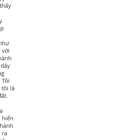
thấy
,
y.
ẹp
 như
 với
 hành
 dãy
ng
 Tôi
tôi là
ất.
ửa
h hiển
thành
 ra