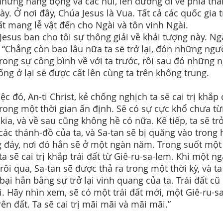
những hang động và các núi, lên đường đi về phía th
ày. Ở nơi đây, Chúa Jesus là Vua. Tất cả các quốc gia 
đất mang lễ vật đến cho Ngài và tôn vinh Ngài.
Jesus ban cho tôi sự thông giải về khải tượng này. Ng
 “Chẳng còn bao lâu nữa ta sẽ trở lại, đón những ngư
trong sự công bình về với ta trước, rồi sau đó những 
ống ở lại sẽ được cất lên cùng ta trên không trung.
ệc đó, An-ti Christ, kẻ chống nghịch ta sẽ cai trị khắp 
trong một thời gian ấn định. Sẽ có sự cực khổ chưa t
kia, và về sau cũng không hề có nữa. Kế tiếp, ta sẽ trở
các thánh-đồ của ta, và Sa-tan sẽ bị quăng vào trong 
 đáy, nơi đó hắn sẽ ở một ngàn năm. Trong suốt một
ta sẽ cai trị khắp trái đất từ Giê-ru-sa-lem. Khi một n
rôi qua, Sa-tan sẽ được thả ra trong một thời kỳ, và ta
bại hắn bằng sự trở lại vinh quang của ta. Trái đất cũ
i. Hãy nhìn xem, sẽ có một trái đất mới, một Giê-ru-s
ên đất. Ta sẽ cai trị mãi mãi và mãi mãi.”