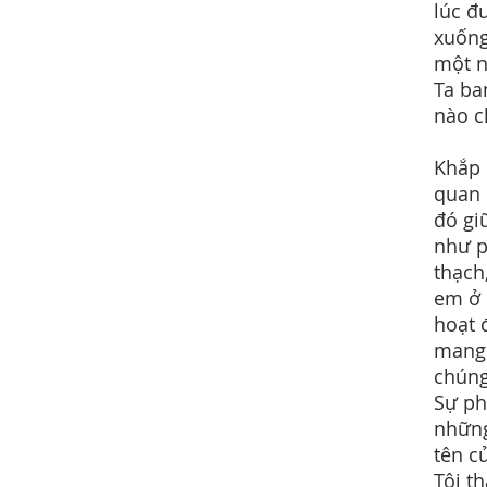
lúc đ
xuống
một n
Ta ba
nào c
Khắp 
quan 
đó gi
như p
thạch
em ở 
hoạt 
mang 
chúng
Sự ph
những
tên c
Tôi t