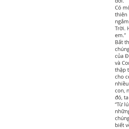
đời.”
Có mộ
thiên
ngắm 
Trời.
em.”
Bất t
chúng
của Đ
và Co
thập 
cho c
nhiều
con, 
đó, t
“Từ l
những
chúng
biết 