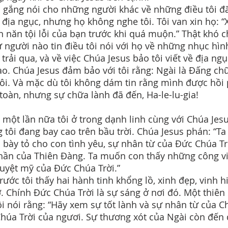
ố gắng nói cho những người khác về những điều tôi đã
 địa ngục, nhưng họ không nghe tôi. Tôi van xin họ: “
n năn tội lỗi của bạn trước khi quá muộn.” Thật khó 
ứ người nào tin điều tôi nói với họ về những nhục hì
 trải qua, và về việc Chúa Jesus bảo tôi viết về địa ng
ào. Chúa Jesus đảm bảo với tôi rằng: Ngài là Đấng ch
tôi. Và mặc dù tôi không dám tin rằng mình được hồi
toàn, nhưng sự chữa lành đã đến, Ha-le-lu-gia!
i một lần nữa tôi ở trong dạnh linh cùng với Chúa Jesu
 tôi đang bay cao trên bầu trời. Chúa Jesus phán: “Ta
bày tỏ cho con tình yêu, sự nhân từ của Đức Chúa Trờ
hần của Thiên Đàng. Ta muốn con thấy những công vi
tuyệt mỹ của Đức Chúa Trời.”
trước tôi thấy hai hành tinh khổng lồ, xinh đẹp, vinh h
ỡ. Chính Đức Chúa Trời là sự sáng ở nơi đó. Một thiên
ôi nói rằng: “Hãy xem sự tốt lành và sự nhân từ của C
húa Trời của ngươi. Sự thương xót của Ngài còn đến 