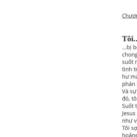
Chươ
Tôi..
...bị
chong
suốt 
tình 
hư mấ
phán 
Và sự
đó, tô
Suốt 
Jesus
như v
Tôi sợ
hoảng