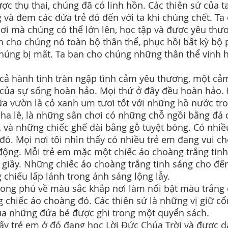
ược thụ thai, chúng đã có linh hồn. Các thiên sứ của ta
 và đem các đứa trẻ đó đến với ta khi chúng chết. Ta
ơi mà chúng có thể lớn lên, học tập và được yêu thư
n cho chúng nó toàn bộ thân thể, phục hồi bất kỳ bộ
húng bị mất. Ta ban cho chúng những thân thể vinh h
cả hành tinh tràn ngập tình cảm yêu thương, một cả
của sự sống hoàn hảo. Mọi thứ ở đây đều hoàn hảo.
ữa vườn là cỏ xanh um tươi tốt với những hồ nước tr
ha lê, là những sân chơi có những chỗ ngồi bằng đá
, và những chiếc ghế dài bằng gỗ tuyệt bóng. Có nhiề
đó. Mọi nơi tôi nhìn thấy có nhiều trẻ em đang vui ch
động. Mỗi trẻ em mặc một chiếc áo choàng trắng tinh
giầy. Những chiếc áo choàng trắng tinh sáng cho đế
 chiếu lấp lánh trong ánh sáng lộng lẫy.
ong phú về màu sắc khắp nơi làm nổi bật màu trắng
 chiếc áo choàng đó. Các thiên sứ là những vị giữ cổ
ủa những đứa bé được ghi trong một quyển sách.
hấy trẻ em ở đó đang học Lời Đức Chúa Trời và được d