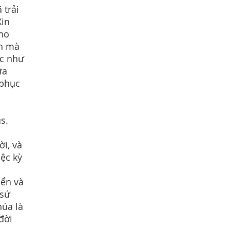
 trải
Xin
cho
nh mà
ục như
ữa
 phục
s.
i, và
ệc kỳ
iển và
 sứ
húa là
đời