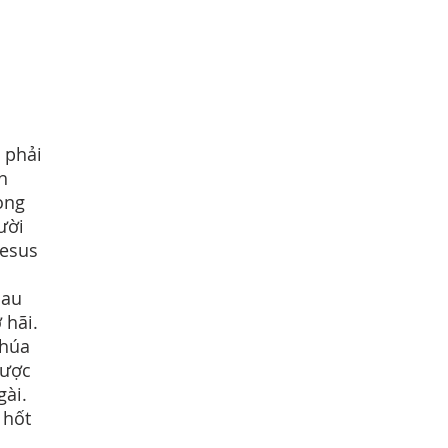
i phải
h
rong
ười
Jesus
sau
ợ hãi.
Chúa
được
gài.
 hốt