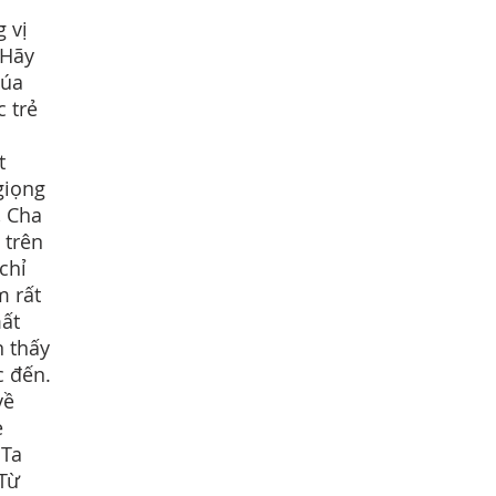
 vị
“Hãy
húa
c trẻ
t
giọng
, Cha
 trên
chỉ
m rất
mất
n thấy
c đến.
về
ẹ
 Ta
 Từ