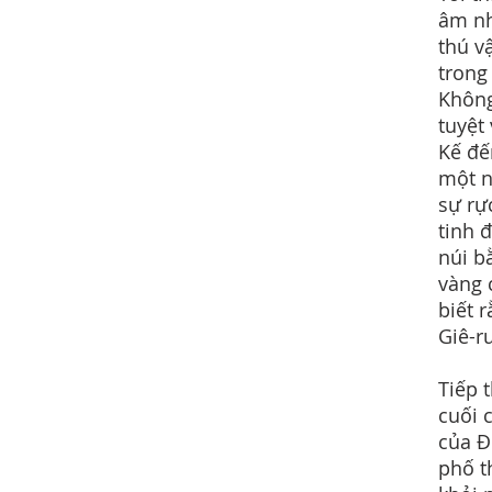
âm nh
thú v
trong
Không
tuyệt
Kế đế
một n
sự rự
tinh 
núi b
vàng 
biết r
Giê-r
Tiếp t
cuối 
của Đ
phố t