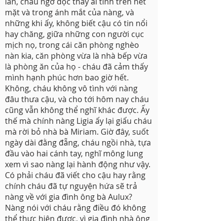
lần, cháu ngỡ đọc thấy ái tình trên nét
mặt và trong ánh mắt của nàng, và
những khi ấy, không biết cậu có tin nổi
hay chăng, giữa những con người cục
mịch nọ, trong cái căn phòng nghèo
nàn kia, căn phòng vừa là nhà bếp vừa
là phòng ăn của họ - cháu đã cảm thấy
mình hạnh phúc hơn bao giờ hết.
Không, cháu không vô tình với nàng
đâu thưa cậu, và cho tới hôm nay cháu
cũng vẫn không thể nghĩ khác được. Ấy
thế mà chính nàng Ligia ấy lại giấu cháu
mà rời bỏ nhà bà Miriam. Giờ đây, suốt
ngày dài đằng đẵng, cháu ngồi nhà, tựa
đầu vào hai cánh tay, nghĩ mông lung
xem vì sao nàng lại hành động như vậy.
Có phải cháu đã viết cho cậu hay rằng
chính cháu đã tự nguyện hứa sẽ trả
nàng về với gia đình ông bà Aulux?
Nàng nói với cháu rằng điều đó không
thể thực hiện được, vì gia đình nhà ông