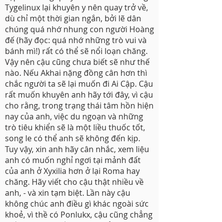
Tygelinux lại khuyên y nên quay trở về,
dù chỉ một thời gian ngắn, bởi lẽ dân
chúng quá nhớ nhung con người Hoàng
đế (hãy đọc: quá nhớ những trò vui và
bánh mì!) rất có thể sẽ nổi loạn chăng.
Vậy nên cậu cũng chưa biết sẽ như thế
nào. Nếu Akhai nặng đồng cân hơn thì
chắc người ta sẽ lại muốn đi Ai Cập. Cậu
rất muốn khuyên anh hãy tới đây, vì cậu
cho rằng, trong trạng thái tâm hồn hiện
nay của anh, việc du ngoạn và những
trò tiêu khiển sẽ là một liều thuốc tốt,
song le có thể anh sẽ không đến kịp.
Tuy vậy, xin anh hãy cân nhắc, xem liệu
anh có muốn nghỉ ngơi tại mảnh đất
của anh ở Xyxilia hơn ở lại Roma hay
chăng. Hãy viết cho cậu thật nhiều về
anh, - và xin tạm biệt. Lần này cậu
không chúc anh điều gì khác ngoài sức
khoẻ, vì thề có Ponlukx, cậu cũng chẳng