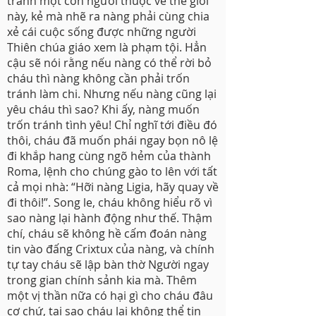
tránh một con người thuộc về thế giới
này, kẻ mà nhẽ ra nàng phải cùng chia
xẻ cái cuộc sống được những người
Thiên chúa giáo xem là phạm tội. Hẳn
cậu sẽ nói rằng nếu nàng có thể rời bỏ
cháu thì nàng không cần phải trốn
tránh làm chi. Nhưng nếu nàng cũng lại
yêu cháu thì sao? Khi ấy, nàng muốn
trốn tránh tình yêu! Chỉ nghĩ tới điều đó
thôi, cháu đã muốn phái ngay bọn nô lệ
đi khắp hang cùng ngõ hẻm của thành
Roma, lệnh cho chúng gào to lên với tất
cả mọi nhà: “Hỡi nàng Ligia, hãy quay về
đi thôi!”. Song le, cháu không hiểu rõ vì
sao nàng lại hành động như thế. Thậm
chí, cháu sẽ không hề cấm đoán nàng
tin vào đấng Crixtux của nàng, và chính
tự tay cháu sẽ lập bàn thờ Người ngay
trong gian chính sảnh kia mà. Thêm
một vị thần nữa có hại gì cho cháu đâu
cơ chứ, tại sao cháu lại không thể tin