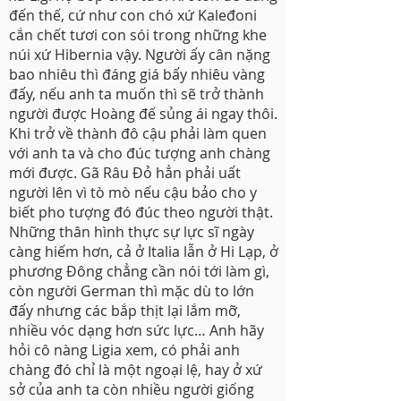
đến thế, cứ như con chó xứ Kaleđoni
cắn chết tươi con sói trong những khe
núi xứ Hibernia vậy. Người ấy cân nặng
bao nhiêu thì đáng giá bấy nhiêu vàng
đấy, nếu anh ta muốn thì sẽ trở thành
người được Hoàng đế sủng ái ngay thôi.
Khi trở về thành đô cậu phải làm quen
với anh ta và cho đúc tượng anh chàng
mới được. Gã Râu Đỏ hẳn phải uất
người lên vì tò mò nếu cậu bảo cho y
biết pho tượng đó đúc theo người thật.
Những thân hình thực sự lực sĩ ngày
càng hiếm hơn, cả ở Italia lẫn ở Hi Lạp, ở
phương Đông chẳng cần nói tới làm gì,
còn người German thì mặc dù to lớn
đấy nhưng các bắp thịt lại lắm mỡ,
nhiều vóc dạng hơn sức lực… Anh hãy
hỏi cô nàng Ligia xem, có phải anh
chàng đó chỉ là một ngoại lệ, hay ở xứ
sở của anh ta còn nhiều người giống