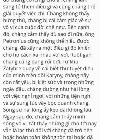
sáng tỏ thêm điều gì và cũng chẳng thể
giải quyết việc chi. Chàng không thấy
hứng thú, chàng bị cái cảm giác về sự
vô vị của cuộc đời chế ngự. Bên cạnh
đó, chàng cảm thấy dù sao đi nữa, ông
Petronius cũng không thể hiểu được
chàng, đã xẩy ra một điều gì đó khiến
cho họ cách xa nhau vời vợi. Ruột gan
chàng cũng đang rối bời. Từ khu
Zatybre quay về cái biệt thự tuyệt diệu
của mình trên đồi Karyny, chàng hãy
còn rất yếu, bị kiệt sức và trong những
ngày đầu, chàng dường như hài lòng
với việc nghỉ ngơi, với những tiện nghi
và sự sung túc vây bọc quanh chàng.
Song sự hài lòng ấy kéo dài không lâu.
Ngay sau đó, chàng cảm thấy mình
sống vô vị, tất thẩy những gì cho tới nay
vẫn là lạc thú đối với chàng đã trở nên
hoặc hoàn toàn không tồn tại hoặc đã