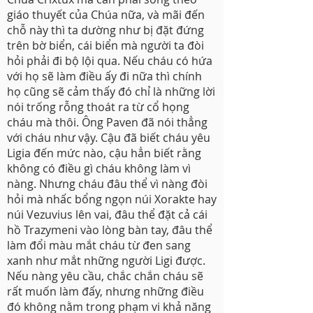
giáo thuyết của Chúa nữa, và mãi đến
chỗ này thì ta dường như bị đặt đứng
trên bờ biển, cái biển mà người ta đòi
hỏi phải đi bộ lội qua. Nếu cháu có hứa
với họ sẽ làm điều ấy đi nữa thì chính
họ cũng sẽ cảm thấy đó chỉ là những lời
nói trống rỗng thoát ra từ cổ họng
cháu mà thôi. Ông Paven đã nói thẳng
với cháu như vậy. Cậu đã biết cháu yêu
Ligia đến mức nào, cậu hẳn biết rằng
không có điều gì cháu không làm vì
nàng. Nhưng cháu đâu thể vì nàng đòi
hỏi mà nhấc bổng ngọn núi Xorakte hay
núi Vezuvius lên vai, đâu thể đặt cả cái
hồ Trazymeni vào lòng bàn tay, đâu thể
làm đổi màu mắt cháu từ đen sang
xanh như mắt những người Ligi được.
Nếu nàng yêu cầu, chắc chắn cháu sẽ
rất muốn làm đấy, nhưng những điều
đó không nằm trong phạm vi khả năng