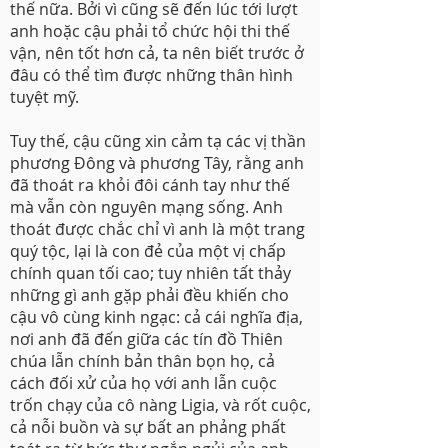
thế nữa. Bởi vì cũng sẽ đến lúc tới lượt
anh hoặc cậu phải tổ chức hội thi thế
vận, nên tốt hơn cả, ta nên biết trước ở
đâu có thể tìm được những thân hình
tuyệt mỹ.
Tuy thế, cậu cũng xin cảm tạ các vị thần
phương Đông và phương Tây, rằng anh
đã thoát ra khỏi đôi cánh tay như thế
mà vẫn còn nguyên mạng sống. Anh
thoát được chắc chỉ vì anh là một trang
quý tộc, lại là con đẻ của một vị chấp
chính quan tối cao; tuy nhiên tất thảy
những gì anh gặp phải đều khiến cho
cậu vô cùng kinh ngạc: cả cái nghĩa địa,
nơi anh đã đến giữa các tín đồ Thiên
chúa lẫn chính bản thân bọn họ, cả
cách đối xử của họ với anh lẫn cuộc
trốn chạy của cô nàng Ligia, và rốt cuộc,
cả nỗi buồn và sự bất an phảng phất