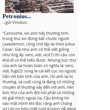
Petronius...
...gửi Vinixius:
“Carissime, xin anh hãy thương tình,
trong thư xin đừng bắt chước người
Laxedemon, cũng chớ lặp lại theo Julius
Cezar. Giá như anh có thể viết giống
như ông ấy: veni, vidi, vici(1) thì cậu còn
khả dĩ có thể hiểu được. Nhưng bức thư
của anh lại hoàn toàn có nghĩa là: veni,
vidi, fugi(2): song le cái kết cục nọ ngược
hẳn với bản tính của anh, rồi anh lại bị
thương, và cuối cùng là đang có những
chuyện dị thường xảy đến với anh, nên
bức thư của anh đòi hỏi phải có những
lời giải thích ngoài rìa. Cậu không tin
vào mắt mình khi đọc rằng anh chàng
xứ Ligi nọ bóp chết tươi Kroton dễ dàng