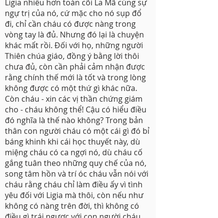
Ligia nhiều hơn toàn cõi La Mã cùng sự
ngự trị của nó, cứ mặc cho nó sụp đổ
đi, chỉ cần cháu có được nàng trong
vòng tay là đủ. Nhưng đó lại là chuyện
khác mất rồi. Đối với họ, những người
Thiên chúa giáo, đồng ý bằng lời thôi
chưa đủ, còn cần phải cảm nhận được
rằng chính thế mới là tốt và trong lòng
không được có một thứ gì khác nữa.
Còn cháu - xin các vị thần chứng giám
cho - cháu không thể! Cậu có hiểu điều
đó nghĩa là thế nào không? Trong bản
thân con người cháu có một cái gì đó bỉ
báng khinh khi cái học thuyết này, dù
miệng cháu có ca ngợi nó, dù cháu cố
gắng tuân theo những quy chế của nó,
song tâm hồn và trí óc cháu vẫn nói với
cháu rằng cháu chỉ làm điều ấy vì tình
yêu đối với Ligia mà thôi, còn nếu như
không có nàng trên đời, thì không có
điều gì trái ngược với con người cháu