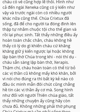
cháu có vẻ cũng hợp lẽ thôi. Hình như
cả đến ngài Xeneka cũng có ý kiến như
vậy và trước ngài còn có nhiều người
khác nữa cũng thế. Chúa Crixtux đã
sống, đã để cho người ta đóng đinh lên
thập tự nhằm chuộc tội cho thế gian và
rồi lại phục sinh. Tất thẩy những điều ấy
hoàn toàn chắc chắn, cháu không hề
thấy có lý do gì khiến cháu cứ khăng
khăng giữ ý kiến ngược lại hoặc không
lập bàn thờ Chúa trong khi - nói thí dụ -
cháu sẵn sàng lập bàn thờ, Xerapis.
Thậm chí, cháu hoàn toàn có thể từ bỏ
các vị thần cũ không mấy khó khăn, bởi
vì nói cho đúng ra thì bất kỳ kẻ nào có
đầu óc minh mẫn đôi chút cũng chẳng
hề tin các vị thần ấy cơ mà. Song hình
như đối với người Thiên chúa giáo, tất
thẩy những chuyện ấy cũng hãy còn
chưa đủ. Không những phải thờ phụng
Chúa Crixtux mà cần phải sống theo