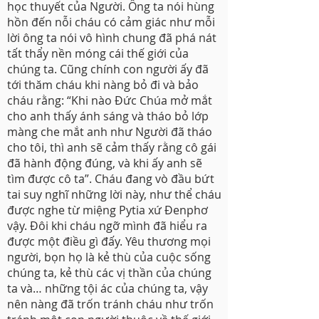
học thuyết của Người. Ông ta nói hùng
hồn đến nỗi cháu có cảm giác như mỗi
lời ông ta nói vô hình chung đã phá nát
tất thẩy nền móng cái thế giới của
chúng ta. Cũng chính con người ấy đã
tới thăm cháu khi nàng bỏ đi và bảo
cháu rằng: “Khi nào Đức Chúa mở mắt
cho anh thấy ánh sáng và tháo bỏ lớp
màng che mắt anh như Người đã tháo
cho tôi, thì anh sẽ cảm thấy rằng cô gái
đã hành động đúng, và khi ấy anh sẽ
tìm được cô ta”. Cháu đang vò đầu bứt
tai suy nghĩ những lời này, như thể cháu
được nghe từ miệng Pytia xứ Đenphơ
vậy. Đôi khi cháu ngỡ mình đã hiểu ra
được một điều gì đấy. Yêu thương mọi
người, bọn họ là kẻ thù của cuộc sống
chúng ta, kẻ thù các vị thần của chúng
ta và… những tội ác của chúng ta, vậy
nên nàng đã trốn tránh cháu như trốn