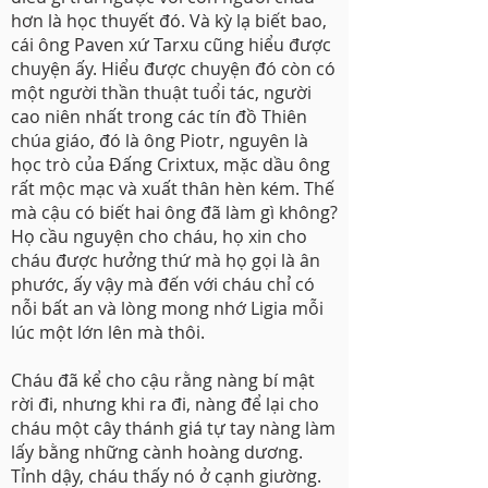
hơn là học thuyết đó. Và kỳ lạ biết bao,
cái ông Paven xứ Tarxu cũng hiểu được
chuyện ấy. Hiểu được chuyện đó còn có
một người thần thuật tuổi tác, người
cao niên nhất trong các tín đồ Thiên
chúa giáo, đó là ông Piotr, nguyên là
học trò của Đấng Crixtux, mặc dầu ông
rất mộc mạc và xuất thân hèn kém. Thế
mà cậu có biết hai ông đã làm gì không?
Họ cầu nguyện cho cháu, họ xin cho
cháu được hưởng thứ mà họ gọi là ân
phước, ấy vậy mà đến với cháu chỉ có
nỗi bất an và lòng mong nhớ Ligia mỗi
lúc một lớn lên mà thôi.
Cháu đã kể cho cậu rằng nàng bí mật
rời đi, nhưng khi ra đi, nàng để lại cho
cháu một cây thánh giá tự tay nàng làm
lấy bằng những cành hoàng dương.
Tỉnh dậy, cháu thấy nó ở cạnh giường.