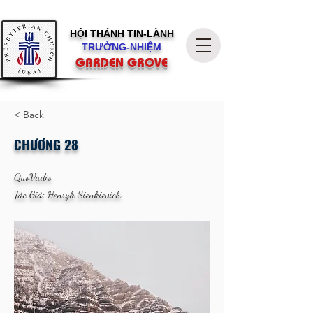
HỘI THÁNH
TIN-LÀNH
TRƯỞNG-NHIỆM
GARDEN GROVE
< Back
CHƯƠNG 28
QuoVadis
Tác Giả: Henryk Sienkievich