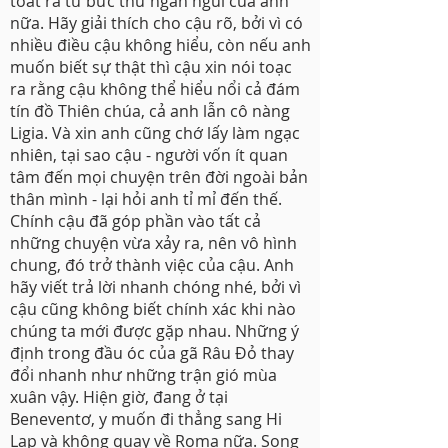
toát ra từ bức thư ngắn ngủi của anh
nữa. Hãy giải thích cho cậu rõ, bởi vì có
nhiều điều cậu không hiểu, còn nếu anh
muốn biết sự thật thì cậu xin nói toạc
ra rằng cậu không thể hiểu nổi cả đám
tín đồ Thiên chúa, cả anh lẫn cô nàng
Ligia. Và xin anh cũng chớ lấy làm ngạc
nhiên, tại sao cậu - người vốn ít quan
tâm đến mọi chuyện trên đời ngoài bản
thân mình - lại hỏi anh tỉ mỉ đến thế.
Chính cậu đã góp phần vào tất cả
những chuyện vừa xảy ra, nên vô hình
chung, đó trở thành việc của cậu. Anh
hãy viết trả lời nhanh chóng nhé, bởi vì
cậu cũng không biết chính xác khi nào
chúng ta mới được gặp nhau. Những ý
định trong đầu óc của gã Râu Đỏ thay
đổi nhanh như những trận gió mùa
xuân vậy. Hiện giờ, đang ở tại
Beneventơ, y muốn đi thẳng sang Hi
Lạp và không quay về Roma nữa. Song