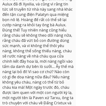
Aulux đã đi Xyxilia, và cũng vì rằng tin
tức sẽ truyền từ nhà này sang nhà khác
đến tận cung điện Palatyn qua miệng
bọn nô lệ. Hoàng đế rất có thể sẽ lại
cướp nàng ra khỏi tay ông bà Aulux.
Đúng thế! Tuy nhiên nàng cũng hiểu
rằng cháu sẽ không theo dõi nàng nữa,
rằng cháu đã vứt bỏ con đường dùng
sức mạnh, và vì không thể thôi yêu
nàng, không thể sống thiếu nàng, cháu
sẽ rước nàng về nhà cháu qua cửa
chính kết đầy hoa lá, mời nàng ngồi vào
tấm da danh dự bên lò sưởi… Ấy thế mà
nàng lại bỏ đi! Vì sao cơ chứ? Nào còn
có gì đe doạ nàng nữa đâu? Nếu nàng
không yêu cháu, nàng có thể từ bỏ
cháu kia mà! Một ngày trước đó, cháu
được làm quen với một con người kỳ lạ,
một người tên là Paven xứ Tarxu, ông ta
trò chuyện với cháu về Đấng Crixtux và