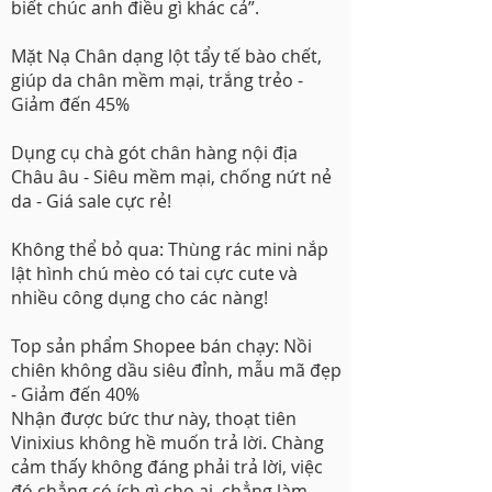
biết chúc anh điều gì khác cả”.
Mặt Nạ Chân dạng lột tẩy tế bào chết,
giúp da chân mềm mại, trắng trẻo -
Giảm đến 45%
Dụng cụ chà gót chân hàng nội địa
Châu âu - Siêu mềm mại, chống nứt nẻ
da - Giá sale cực rẻ!
Không thể bỏ qua: Thùng rác mini nắp
lật hình chú mèo có tai cực cute và
nhiều công dụng cho các nàng!
Top sản phẩm Shopee bán chạy: Nồi
chiên không dầu siêu đỉnh, mẫu mã đẹp
- Giảm đến 40%
Nhận được bức thư này, thoạt tiên
Vinixius không hề muốn trả lời. Chàng
cảm thấy không đáng phải trả lời, việc
đó chẳng có ích gì cho ai, chẳng làm