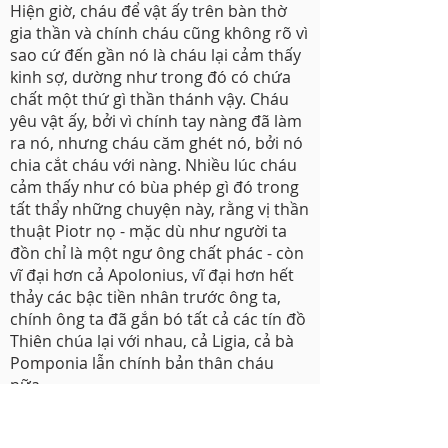
Hiện giờ, cháu để vật ấy trên bàn thờ
gia thần và chính cháu cũng không rõ vì
sao cứ đến gần nó là cháu lại cảm thấy
kinh sợ, dường như trong đó có chứa
chất một thứ gì thần thánh vậy. Cháu
yêu vật ấy, bởi vì chính tay nàng đã làm
ra nó, nhưng cháu căm ghét nó, bởi nó
chia cắt cháu với nàng. Nhiều lúc cháu
cảm thấy như có bùa phép gì đó trong
tất thẩy những chuyện này, rằng vị thần
thuật Piotr nọ - mặc dù như người ta
đồn chỉ là một ngư ông chất phác - còn
vĩ đại hơn cả Apolonius, vĩ đại hơn hết
thảy các bậc tiền nhân trước ông ta,
chính ông ta đã gắn bó tất cả các tín đồ
Thiên chúa lại với nhau, cả Ligia, cả bà
Pomponia lẫn chính bản thân cháu
nữa.
Cậu có biết rằng bức thư trước của
cháu phảng phất nỗi buồn và sự bất an.