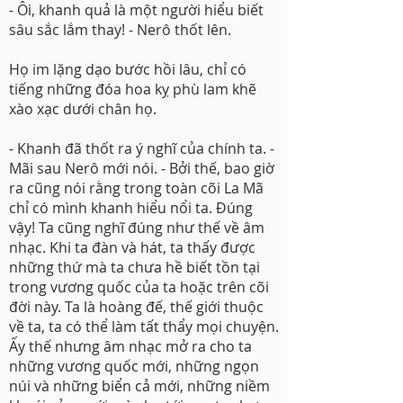
- Ôi, khanh quả là một người hiểu biết
sâu sắc lắm thay! - Nerô thốt lên.
Họ im lặng dạo bước hồi lâu, chỉ có
tiếng những đóa hoa kỵ phù lam khẽ
xào xạc dưới chân họ.
- Khanh đã thốt ra ý nghĩ của chính ta. -
Mãi sau Nerô mới nói. - Bởi thế, bao giờ
ra cũng nói rằng trong toàn cõi La Mã
chỉ có mình khanh hiểu nổi ta. Đúng
vậy! Ta cũng nghĩ đúng như thế về âm
nhạc. Khi ta đàn và hát, ta thấy được
những thứ mà ta chưa hề biết tồn tại
trong vương quốc của ta hoặc trên cõi
đời này. Ta là hoàng đế, thế giới thuộc
về ta, ta có thể làm tất thẩy mọi chuyện.
Ấy thế nhưng âm nhạc mở ra cho ta
những vương quốc mới, những ngọn
núi và những biển cả mới, những niềm