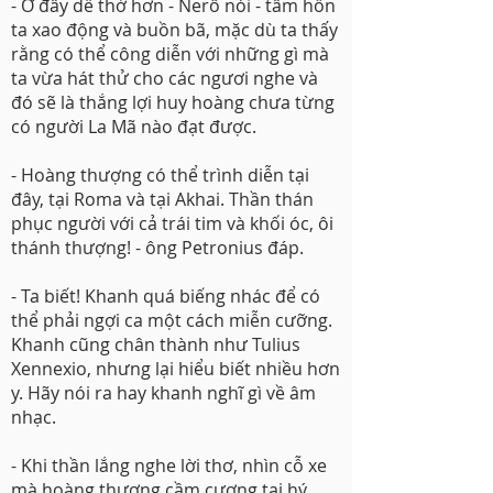
- Ở đây dễ thở hơn - Nerô nói - tâm hồn
ta xao động và buồn bã, mặc dù ta thấy
rằng có thể công diễn với những gì mà
ta vừa hát thử cho các ngươi nghe và
đó sẽ là thắng lợi huy hoàng chưa từng
có người La Mã nào đạt được.
- Hoàng thượng có thể trình diễn tại
đây, tại Roma và tại Akhai. Thần thán
phục người với cả trái tim và khối óc, ôi
thánh thượng! - ông Petronius đáp.
- Ta biết! Khanh quá biếng nhác để có
thể phải ngợi ca một cách miễn cưỡng.
Khanh cũng chân thành như Tulius
Xennexio, nhưng lại hiểu biết nhiều hơn
y. Hãy nói ra hay khanh nghĩ gì về âm
nhạc.
- Khi thần lắng nghe lời thơ, nhìn cỗ xe
mà hoàng thượng cầm cương tại hý