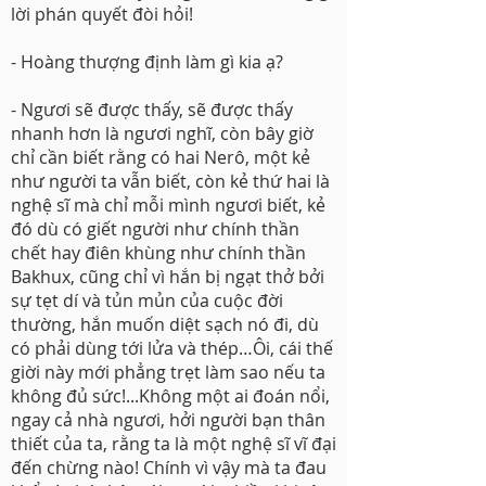
lời phán quyết đòi hỏi!
- Hoàng thượng định làm gì kia ạ?
- Ngươi sẽ được thấy, sẽ được thấy
nhanh hơn là ngươi nghĩ, còn bây giờ
chỉ cần biết rằng có hai Nerô, một kẻ
như người ta vẫn biết, còn kẻ thứ hai là
nghệ sĩ mà chỉ mỗi mình ngươi biết, kẻ
đó dù có giết người như chính thần
chết hay điên khùng như chính thần
Bakhux, cũng chỉ vì hắn bị ngạt thở bởi
sự tẹt dí và tủn mủn của cuộc đời
thường, hắn muốn diệt sạch nó đi, dù
có phải dùng tới lửa và thép…Ôi, cái thế
giời này mới phẳng trẹt làm sao nếu ta
không đủ sức!...Không một ai đoán nổi,
ngay cả nhà ngươi, hởi người bạn thân
thiết của ta, rằng ta là một nghệ sĩ vĩ đại
đến chừng nào! Chính vì vậy mà ta đau