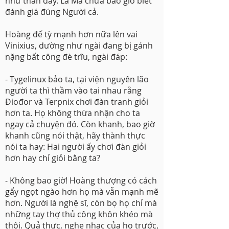
như thần đây. La Mã chưa bao giờ biết
đánh giá đúng Người cả.
Hoàng đế tỳ mạnh hơn nữa lên vai
Vinixius, dường như ngài đang bị gánh
nặng bất công đè trĩu, ngài đáp:
- Tygelinux bảo ta, tại viện nguyên lão
người ta thì thầm vào tai nhau rằng
Điođor và Terpnix chơi đàn tranh giỏi
hơn ta. Họ không thừa nhận cho ta
ngay cả chuyện đó. Còn khanh, bao giờ
khanh cũng nói thật, hãy thành thực
nói ta hay: Hai người ấy chơi đàn giỏi
hơn hay chỉ giỏi bằng ta?
- Không bao giờ! Hoàng thượng có cách
gẩy ngọt ngào hơn họ mà vẫn mạnh mẽ
hơn. Người là nghệ sĩ, còn bọ họ chỉ mà
những tay thợ thủ công khôn khéo mà
thôi. Quả thực, nghe nhạc của họ trước,