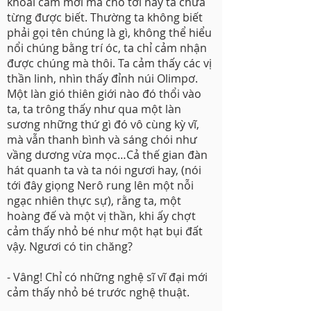
khoái cảm mới mà cho tới nay ta chưa
từng được biết. Thường ta không biết
phải gọi tên chúng là gì, không thể hiểu
nổi chúng bằng trí óc, ta chỉ cảm nhận
được chúng mà thôi. Ta cảm thấy các vị
thần linh, nhìn thấy đỉnh núi Olimpơ.
Một làn gió thiên giới nào đó thổi vào
ta, ta trông thấy như qua một làn
sương những thứ gì đó vô cùng kỳ vĩ,
mà vẫn thanh bình và sáng chói như
vầng dương vừa mọc…Cả thế gian đàn
hát quanh ta và ta nói ngươi hay, (nói
tới đây giọng Nerô rung lên một nỗi
ngạc nhiên thực sự), rằng ta, một
hoàng đế và một vị thần, khi ấy chợt
cảm thấy nhỏ bé như một hạt bụi đất
vậy. Ngươi có tin chăng?
- Vâng! Chỉ có những nghệ sĩ vĩ đại mới
cảm thấy nhỏ bé trước nghệ thuật.