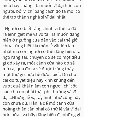
hiểu hay chăng - ta muốn vĩ đại hơn con
người, bởi vì chỉ bằng cách đó ta mới có
thể trở thành nghệ sĩ vĩ đại nhất.
- Ngươi có biết rằng chính vì thế ta đã
ra lệnh giết mẹ và vợ ta? Ta muốn dâng
hiến ở ngưỡng cửa dẫn vào cái thế giới
chưa từng biết kia món lễ vật lớn lao
nhất mà con người có thể dâng hiến. Ta
ngỡ rằng sau chuyện đó sẽ có một điều
gì đó xảy ra, một cánh cửa nào đó sẽ
mở ra, qua đó ta sẽ được trông thấy
một thứ gì chưa hề được biết. Dù cho
cái đó tuyệt diệu hay kinh khủng đến
vượt quá khái niệm con người, chỉ cốt
sao cho nó phải thật phi thường và vĩ
đại…Nhưng lễ vật ấy hình như cũng hãy
còn chưa đủ. Hẳn là để mở cánh cửa
hoàng thiên cần phải có thứ lễ vật vĩ đại
hơn nữa - và hãy dâng hiến đi, những gì