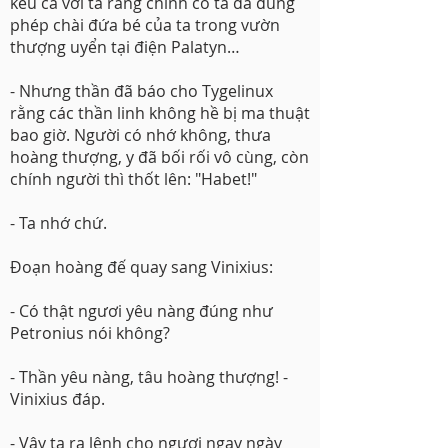
kêu ca với ta rằng chính cô ta đã dùng
phép chài đứa bé của ta trong vườn
thượng uyển tại điện Palatyn…
- Nhưng thần đã báo cho Tygelinux
rằng các thần linh không hề bị ma thuật
bao giờ. Người có nhớ không, thưa
hoàng thượng, y đã bối rối vô cùng, còn
chính người thì thốt lên: "Habet!"
- Ta nhớ chứ.
Đoạn hoàng đế quay sang Vinixius:
- Có thật ngươi yêu nàng đúng như
Petronius nói không?
- Thần yêu nàng, tâu hoàng thượng! -
Vinixius đáp.
- Vậy ta ra lệnh cho ngươi ngay ngày