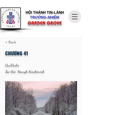
HỘI THÁNH
TIN-LÀNH
TRƯỞNG-NHIỆM
GARDEN GROVE
< Back
CHƯƠNG 41
QuoVadis
Tác Giả: Henryk Sienkievich