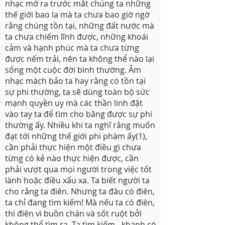
nhạc mở ra trước mắt chúng ta những
thế giới bao la mà ta chưa bao giờ ngờ
rằng chúng tồn tại, những đất nước mà
ta chưa chiếm lĩnh được, những khoái
cảm và hạnh phúc mà ta chưa từng
được nếm trải, nên ta không thể nào lại
sống một cuộc đời bình thường. Âm
nhạc mách bảo ta hay rằng có tồn tại
sự phi thường, ta sẽ dùng toàn bộ sức
mạnh quyền uy mà các thần linh đặt
vào tay ta để tìm cho bằng được sự phi
thường ấy. Nhiều khi ta nghĩ rằng muốn
đạt tới những thế giới phi phàm ấy(1),
cần phải thực hiện một điều gì chưa
từng có kẻ nào thực hiện được, cần
phải vượt qua mọi người trong việc tốt
lành hoặc điều xấu xa. Ta biết người ta
cho rằng ta điên. Nhưng ta đâu có điên,
ta chỉ đang tìm kiếm! Mà nếu ta có điên,
thì điên vì buồn chán và sốt ruột bởi
không thể tìm ra. Ta tìm kiếm - khanh có