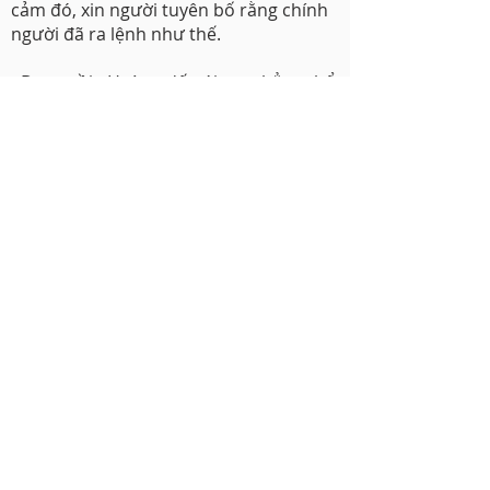
cảm đó, xin người tuyên bố rằng chính
người đã ra lệnh như thế.
- Được rồi - Hoàng đế nói - ta chẳng thể
từ chối ngươi và Vinixius điều gì.
Hoàng đế quay vào biệt thự, họ bước
theo sau ngài, lòng tràn ngập niềm vui
sướng vì thắng lợi. Vinixius phải cố lắm
mới khỏi ôm chầm lấy cổ ông
Petronius, vì thế là bây giờ đây tất cả
mọi mối nguy hiểm và trở ngại hình
như đều đã tiêu tan.
Trong gian chính sảnh của biệt thự,
chang Nerva trẻ tuổi và Tulius Xenexio
đang nói chuyện phiếm với hoàng hậu
còn Terpnox và Điođor đang lên lại dây
đàn. Nerô bước vào, ngồi xuống chiếc
ghế khảm đồi mồi và thì thầm điều gì