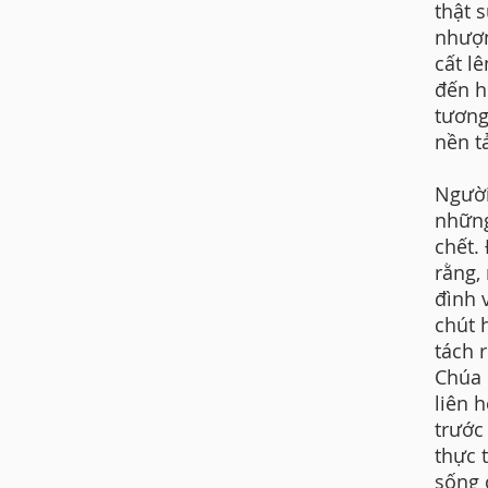
thật 
nhượn
cất l
đến h
tương
nền t
Người
những
chết.
rằng,
đình 
chút 
tách 
Chúa 
liên 
trước
thực 
sống 