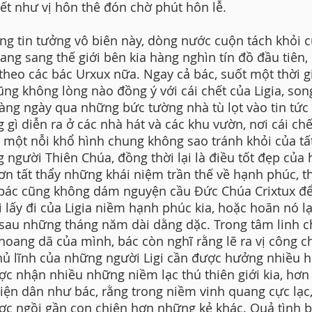
hết như vị hôn thê đón chờ phút hôn lễ.
ng tin tưởng vô biên này, dòng nước cuộn tách khỏi 
ang sang thế giới bên kia hàng nghìn tín đồ đầu tiên,
theo các bác Urxux nữa. Ngay cả bác, suốt một thời g
cũng không lòng nào đồng ý với cái chết của Ligia, so
àng ngày qua những bức tường nhà tù lọt vào tin tức
 gì diễn ra ở các nhà hát và các khu vườn, nơi cái chế
 một nỗi khổ hình chung không sao tránh khỏi của tấ
 người Thiên Chúa, đồng thời lại là điều tốt đẹp của 
ơn tất thẩy những khái niệm trần thế về hạnh phúc, th
bác cũng không dám nguyện cầu Đức Chúa Crixtux đ
 lấy đi của Ligia niềm hạnh phúc kia, hoặc hoãn nó lạ
sau những tháng năm dài dằng dặc. Trong tâm linh c
hoang dã của mình, bác còn nghĩ rằng lẽ ra vị công c
hủ lĩnh của những người Ligi cần được hưởng nhiều 
ợc nhận nhiều những niềm lạc thú thiên giới kia, hơn
iện dân như bác, rằng trong niềm vinh quang cực lạc
ợc ngồi gần con chiên hơn những kẻ khác. Quả tình 