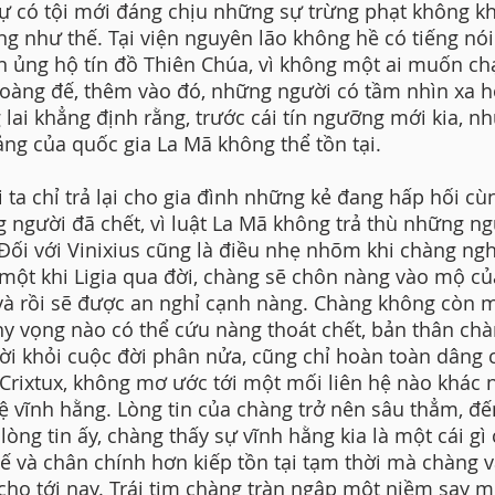
sự có tội mới đáng chịu những sự trừng phạt không k
g như thế. Tại viện nguyên lão không hề có tiếng nó
ên ủng hộ tín đồ Thiên Chúa, vì không một ai muốn c
oàng đế, thêm vào đó, những người có tầm nhìn xa h
 lai khẳng định rằng, trước cái tín ngưỡng mới kia, n
ảng của quốc gia La Mã không thể tồn tại.
 ta chỉ trả lại cho gia đình những kẻ đang hấp hối cù
 người đã chết, vì luật La Mã không trả thù những ng
 Đối với Vinixius cũng là điều nhẹ nhõm khi chàng ngh
 một khi Ligia qua đời, chàng sẽ chôn nàng vào mộ củ
và rồi sẽ được an nghỉ cạnh nàng. Chàng không còn 
hy vọng nào có thể cứu nàng thoát chết, bản thân chà
rời khỏi cuộc đời phân nửa, cũng chỉ hoàn toàn dâng 
Crixtux, không mơ ước tới một mối liên hệ nào khác 
hệ vĩnh hằng. Lòng tin của chàng trở nên sâu thẳm, đế
 lòng tin ấy, chàng thấy sự vĩnh hằng kia là một cái gì
tế và chân chính hơn kiếp tồn tại tạm thời mà chàng 
cho tới nay. Trái tim chàng tràn ngập một niềm say m