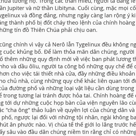
chưa tường nọ. Trong các thần miếu, người ta dâng lễ
hần Jupiter và nữ thần Libityna. Cuối cùng, mặc mọi c
ygelinux và đồng đảng, nhưng ngày càng lan rộng ý k
ằng thành phố bị đốt cháy theo lệnh của chính hoàng
hững tín đồ Thiên Chúa phải chịu oan.
cũng chính vì vậy cả Nerô lẫn Tygelinux đều không n
 cuộc khủng bố. Để làm thỏa mãn dân chúng, người 
ố thêm những quy định mới về việc ban phát lương t
nho và dầu ôliu, người ta công bố những quy chế để 
hơn cho việc tái thiết nhà cửa, đầy những điều khoả
ho chủ nhà, cùng những quy chế khác liên quan tới đ
của đường phố và những loại vật liệu cần dùng trong
để trong tương lai tránh được hỏa tai. Chính hoàng đế
g tới dự những cuộc họp bàn của viện nguyên lão cù
ậc "cha ông" thảo luận về quyền lợi của chúng dân và
 phố, ngược lại đối với những tội nhân, ngài không b
hút ân phước nào. Vị chúa tể thế giới lo lắng trước h
cấy sâu vào đầu dân chúng niềm tin rằng chỉ có nhữn