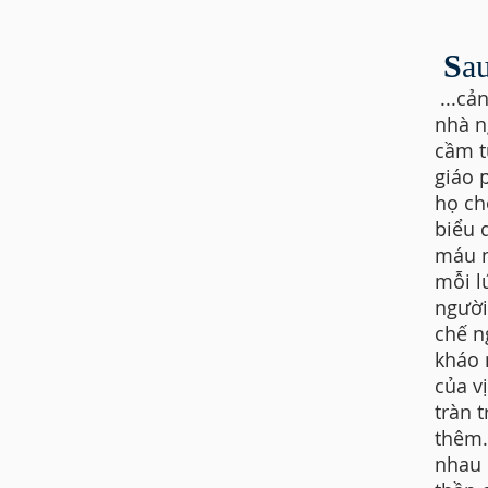
S
au
...cả
nhà n
cầm t
giáo 
họ ch
biểu 
máu n
mỗi l
người
chế n
kháo 
của v
tràn 
thêm.
nhau 