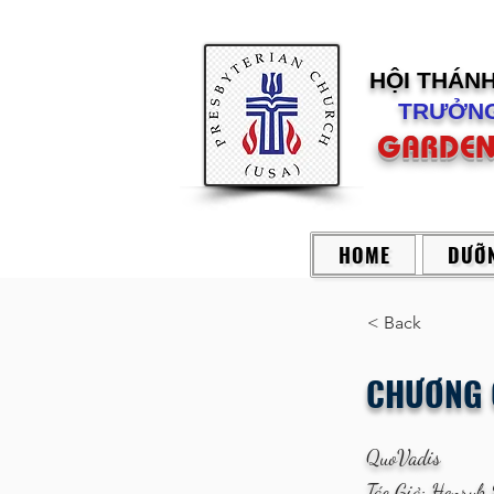
HỘI THÁN
TRƯỞNG
GARDEN
HOME
DƯỠN
< Back
CHƯƠNG 
QuoVadis
Tác Giả: Henryk 