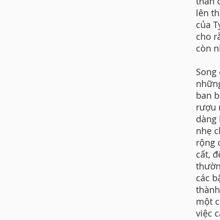
thần 
lên t
của T
cho r
còn n
Song 
những
ban b
rượu 
dàng 
nhẹ c
rộng 
cất, 
thườn
các b
thành
một c
việc 