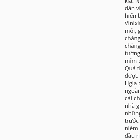
kia. 
dần v
hiến 
Vinix
mỏi, 
chàng
chàng
tường
mỉm c
Quả t
được 
Ligia
ngoài
cái c
nhà g
những
trước
niềm 
đầu n