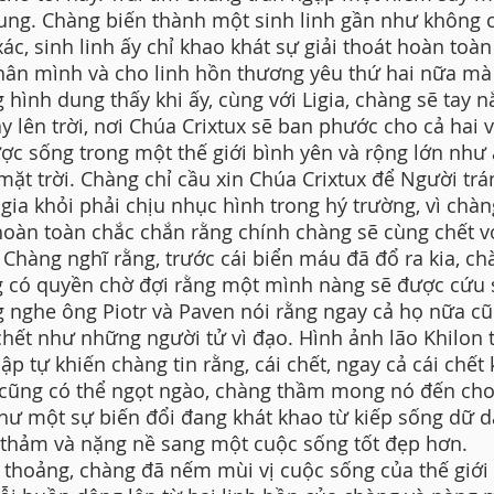
rung. Chàng biến thành một sinh linh gần như không 
xác, sinh linh ấy chỉ khao khát sự giải thoát hoàn toà
hân mình và cho linh hồn thương yêu thứ hai nữa mà 
 hình dung thấy khi ấy, cùng với Ligia, chàng sẽ tay 
ay lên trời, nơi Chúa Crixtux sẽ ban phước cho cả hai 
ợc sống trong một thế giới bình yên và rộng lớn như
mặt trời. Chàng chỉ cầu xin Chúa Crixtux để Người trá
igia khỏi phải chịu nhục hình trong hý trường, vì chà
hoàn toàn chắc chắn rằng chính chàng sẽ cùng chết v
 Chàng nghĩ rằng, trước cái biển máu đã đổ ra kia, ch
 có quyền chờ đợi rằng một mình nàng sẽ được cứu 
 nghe ông Piotr và Paven nói rằng ngay cả họ nữa cũ
chết như những người tử vì đạo. Hình ảnh lão Khilon 
hập tự khiến chàng tin rằng, cái chết, ngay cả cái chết
 cũng có thể ngọt ngào, chàng thầm mong nó đến cho
như một sự biến đổi đang khát khao từ kiếp sống dữ d
thảm và nặng nề sang một cuộc sống tốt đẹp hơn.
 thoảng, chàng đã nếm mùi vị cuộc sống của thế giới