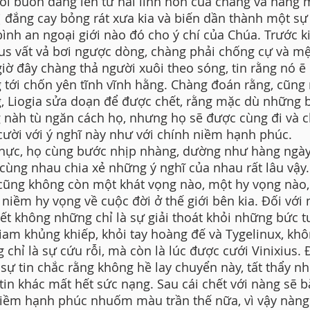
Nỗi buồn dâng lên từ hai linh hồn của chàng và nàng 
ị đắng cay bỏng rát xưa kia và biến dần thành một sự
bình an ngoại giới nào đó cho ý chí của Chúa. Trước ki
ius vất vả bơi ngược dòng, chàng phải chống cự và mệ
giờ đây chàng thả người xuôi theo sóng, tin rằng nó 
 tới chốn yên tĩnh vĩnh hằng. Chàng đoán rằng, cũng
, Liogia sửa doạn để được chết, rằng mặc dù những 
 nàh tù ngăn cách họ, nhưng họ sẽ được cùng đi và 
ười với ý nghĩ này như với chính niềm hạnh phúc.
hực, họ cùng bước nhịp nhàng, dường như hàng ngà
cùng nhau chia xẻ những ý nghĩ của nhau rất lâu vậy
 cũng không còn một khát vọng nào, một hy vọng nào,
 niềm hy vọng về cuộc đời ở thế giới bên kia. Đối với 
hết không những chỉ là sự giải thoát khỏi những bức 
iam khủng khiếp, khỏi tay hoàng đế và Tygelinux, kh
 chỉ là sự cứu rỗi, mà còn là lúc được cưới Vinixius.
 sự tin chắc rằng không hề lay chuyển này, tất thẩy n
tin khác mất hết sức nạng. Sau cái chết với nàng sẽ b
iềm hạnh phúc nhuốm màu trần thế nữa, vì vậy nàng