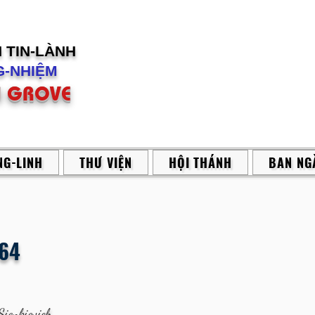
H
TIN-LÀNH
-NHIỆM
 GROVE
G-LINH
THƯ VIỆN
HỘI THÁNH
BAN NG
64
Sienkievich