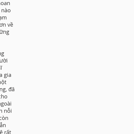
hoan
i nào
hạm
ơn về
hững
ng
ười
ĩ
a gia
một
ng, đã
cho
ngoài
n nỗi
 còn
vẫn
ê rất