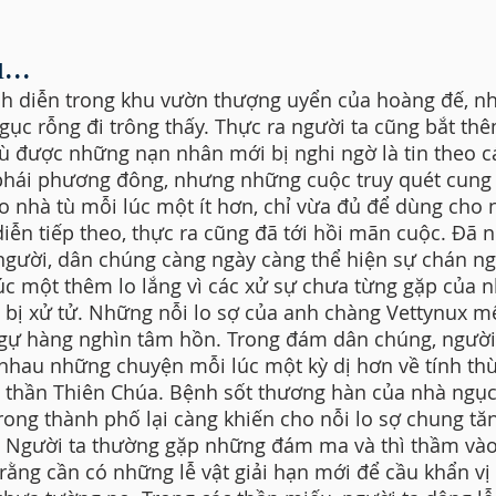
...
nh diễn trong khu vườn thượng uyển của hoàng đế, n
gục rỗng đi trông thấy. Thực ra người ta cũng bắt th
ù được những nạn nhân mới bị nghi ngờ là tin theo c
phái phương đông, nhưng những cuộc truy quét cung
o nhà tù mỗi lúc một ít hơn, chỉ vừa đủ để dùng cho
diễn tiếp theo, thực ra cũng đã tới hồi mãn cuộc. Đã 
gười, dân chúng càng ngày càng thể hiện sự chán ng
úc một thêm lo lắng vì các xử sự chưa từng gặp của 
 bị xử tử. Những nỗi lo sợ của anh chàng Vettynux mê
gự hàng nghìn tâm hồn. Trong đám dân chúng, người
nhau những chuyện mỗi lúc một kỳ dị hơn về tính th
ị thần Thiên Chúa. Bệnh sốt thương hàn của nhà ngục
trong thành phố lại càng khiến cho nỗi lo sợ chung tă
 Người ta thường gặp những đám ma và thì thầm vào
rằng cần có những lễ vật giải hạn mới để cầu khẩn vị 