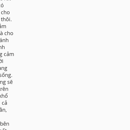
có
n cho
thôi.
nắm
và cho
 ánh
nh
ng cảm
ới
àng
sống.
ng sẽ
trên
 khổ
 cả
ằn,
 bên