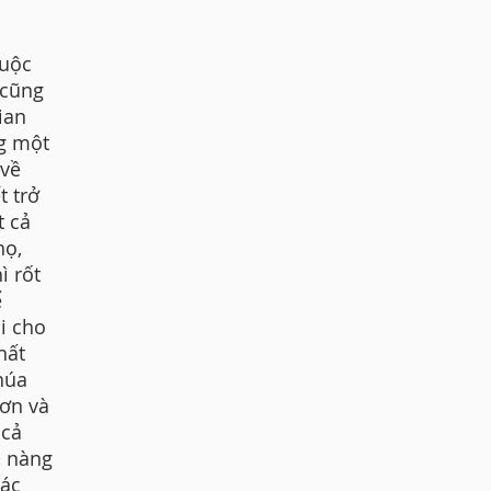
cuộc
 cũng
ian
ng một
 về
t trở
t cả
họ,
ì rốt
ể
i cho
hất
húa
hơn và
 cả
, nàng
bác