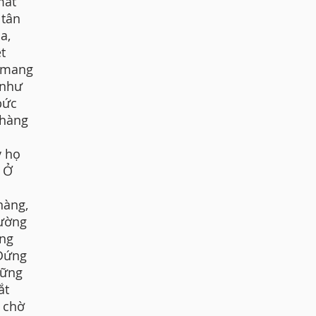
mất
 tân
a,
t
ẽ mang
 như
bức
chàng
y họ
. Ở
nàng,
tường
ông
 Đứng
hững
ắt
 chờ