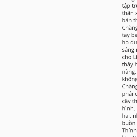
tập t
thân 
bản t
Chàng
tay b
họ đư
sáng 
cho L
thấy 
nàng.
không
Chàng
phải 
cây t
hình,
hai, 
buồn 
Thỉnh