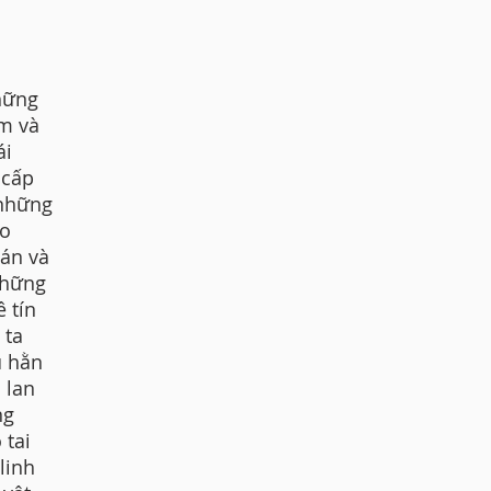
hững
êm và
ái
 cấp
 những
no
án và
những
 tín
 ta
ù hằn
 lan
ng
 tai
linh