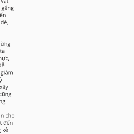
 vật
ố gắng
iến
 đế,
gừng
ta
hực,
dễ
n giảm
ộ
 xây
 cũng
ng
an cho
ết đến
g kẻ