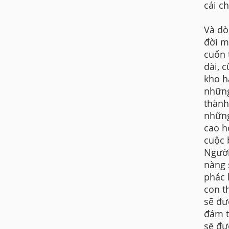
cái c
Và dò
đời m
cuốn 
dài, 
kho h
những
thành
những
cao h
cuộc 
Người
nàng 
phác 
con t
sẽ đư
đám t
sẽ đư