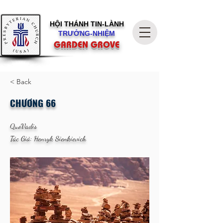
HỘI THÁNH
TIN-LÀNH
TRƯỞNG-NHIỆM
GARDEN GROVE
< Back
CHƯƠNG 66
QuoVadis
Tác Giả: Henryk Sienkievich