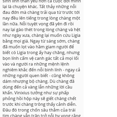
sinh linh thân yêu hơn cả cuộc đời mình
lại là chuyện khác. Tất thảy những nỗi
đau đớn mà chàng trải qua từ trước tới
nay đều lên tiếng trong lòng chàng một
lần nữa. Nỗi tuyệt vọng đã yên đi rồi
nay lại gào thét trong lòng chàng và hệt
như ngày xưa, chàng lại muốn cứu Ligia
bằng mọi giá. Ngay từ sáng sớm, chàng
đã muốn lọt vào hầm giam người để
biết có Ligia trong ấy hay chăng, nhưng
bọn lính cấm vệ canh gác tất cả mọi lối
vào và người ra những mệnh lệnh
nghiêm khắc đến nỗi binh lính - ngay cả
những người quen biết - cũng không
dám nhượng bộ chàng. Dù chàng đã
dùng đến cả vàng lẫn những lời cầu
khẩn. Vinixius tưởng như sự phấp
phỏng hồi hộp này sẽ giết chàng chết
trước khi chàng trông thấy cảnh diễn.
Đâu đó trong chốn sâu thẳm của trái
tim chàng vẫn trăn trở nỗi hy vọng rằng