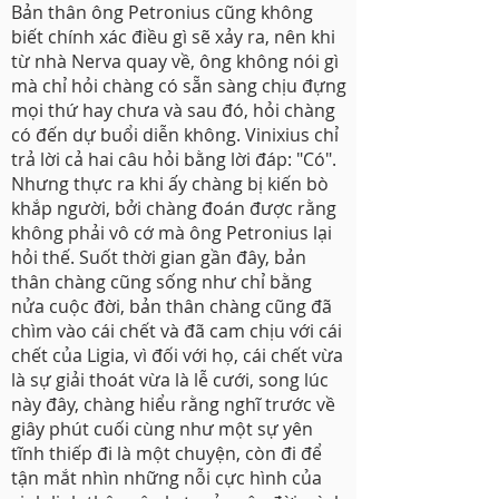
Bản thân ông Petronius cũng không
biết chính xác điều gì sẽ xảy ra, nên khi
từ nhà Nerva quay về, ông không nói gì
mà chỉ hỏi chàng có sẵn sàng chịu đựng
mọi thứ hay chưa và sau đó, hỏi chàng
có đến dự buổi diễn không. Vinixius chỉ
trả lời cả hai câu hỏi bằng lời đáp: "Có".
Nhưng thực ra khi ấy chàng bị kiến bò
khắp người, bởi chàng đoán được rằng
không phải vô cớ mà ông Petronius lại
hỏi thế. Suốt thời gian gần đây, bản
thân chàng cũng sống như chỉ bằng
nửa cuộc đời, bản thân chàng cũng đã
chìm vào cái chết và đã cam chịu với cái
chết của Ligia, vì đối với họ, cái chết vừa
là sự giải thoát vừa là lễ cưới, song lúc
này đây, chàng hiểu rằng nghĩ trước về
giây phút cuối cùng như một sự yên
tĩnh thiếp đi là một chuyện, còn đi để
tận mắt nhìn những nỗi cực hình của