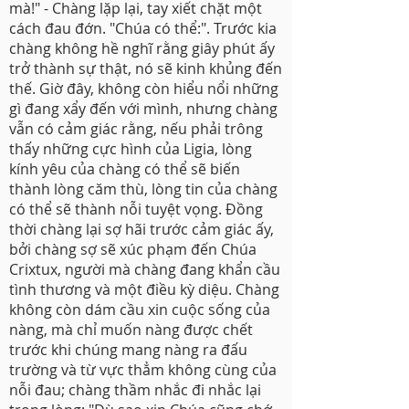
mà!" - Chàng lặp lại, tay xiết chặt một
cách đau đớn. "Chúa có thể:". Trước kia
chàng không hề nghĩ rằng giây phút ấy
trở thành sự thật, nó sẽ kinh khủng đến
thế. Giờ đây, không còn hiểu nổi những
gì đang xẩy đến với mình, nhưng chàng
vẫn có cảm giác rằng, nếu phải trông
thấy những cực hình của Ligia, lòng
kính yêu của chàng có thể sẽ biến
thành lòng căm thù, lòng tin của chàng
có thể sẽ thành nỗi tuyệt vọng. Đồng
thời chàng lại sợ hãi trước cảm giác ấy,
bởi chàng sợ sẽ xúc phạm đến Chúa
Crixtux, người mà chàng đang khẩn cầu
tình thương và một điều kỳ diệu. Chàng
không còn dám cầu xin cuộc sống của
nàng, mà chỉ muốn nàng được chết
trước khi chúng mang nàng ra đấu
trường và từ vực thẳm không cùng của
nỗi đau; chàng thầm nhắc đi nhắc lại