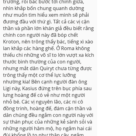
trường, rồi bác bước tới chính giữa,
nhìn khắp bốn chung quanh dường
như muốn tìm hiểu xem mình sẽ phải
đương đầu với thứ gì. Tất cả các vị cận
thần và phần lớn khán giả đều biết rằng
chính con người này đã bóp chết
Kroton, nên trông thấy bác, tiếng xì xào
lan khắp các hàng ghế. Ở Roma không
thiếu chi những võ sĩ to lớn vượt xa kích
thước bình thường của con người,
nhưng mắt dân Quiryt chưa từng được
trông thấy một cơ thể lực lưỡng
nhường kia! Bên cạnh người đàn ông
Ligi này, Kasius đứng trên bục phía sau
lưng hoàng đế có vẻ như một người
nhỏ bé. Các vị nguyên lão, các ni cô
đồng trinh, hoàng đế, đám cận thần và
dân chúng đều ngắm con người này với
sự thán phục của những kẻ sành sỏi và
những người hâm mộ, họ ngắm hai cái
đùi khổng lồ to như thân cây, ngắm