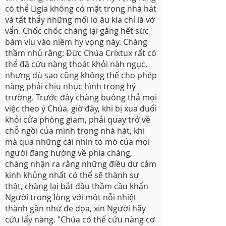
có thể Ligia không có mặt trong nhà hát
và tất thẩy những mối lo âu kia chỉ là vớ
vẩn. Chốc chốc chàng lại gắng hết sức
bám víu vào niềm hy vọng này. Chàng
thầm nhủ rằng: Đức Chúa Crixtux rất có
thể đã cứu nàng thoát khỏi nàh ngục,
nhưng dù sao cũng không thể cho phép
nàng phải chịu nhục hình trong hý
trường. Trước đây chàng buông thả mọi
việc theo ý Chúa, giờ đây, khi bị xua đuổi
khỏi cửa phòng giam, phải quay trở về
chỗ ngồi của mình trong nhà hát, khi
mà qua những cái nhìn tò mò của mọi
người đang hướng về phía chàng,
chàng nhận ra rằng những điều dự cảm
kinh khủng nhất có thể sẽ thành sự
thật, chàng lại bắt đầu thầm cầu khẩn
Người trong lòng với một nỗi nhiệt
thành gần như đe dọa, xin Người hãy
cứu lấy nàng. "Chúa có thể cứu nàng cơ