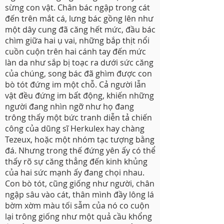
sừng con vật. Chân bác ngập trong cát
đến trên mắt cá, lưng bác gồng lên như
một dây cung đã căng hết mức, đầu bác
chìm giữa hai ụ vai, những bắp thịt nổi
cuồn cuộn trên hai cánh tay đến mức
làn da như sắp bị toạc ra dưới sức căng
của chúng, song bác đã ghìm được con
bò tót đứng im một chỗ. Cả người lẫn
vật đều đứng im bất động, khiến những
người đang nhìn ngỡ như họ đang
trông thấy một bức tranh diễn tả chiến
công của dũng sĩ Herkulex hay chàng
Tezeux, hoặc một nhóm tạc tượng bằng
đá. Nhưng trong thế đứng yên ấy có thể
thấy rõ sự căng thẳng đến kinh khủng
của hai sức mạnh ấy đang chọi nhau.
Con bò tót, cũng giống như người, chân
ngập sâu vào cát, thân mình đầy lông lá
bờm xờm màu tối sẫm của nó co cuộn
lại trông giống như một quả cầu khổng