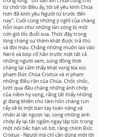
trong lòng: "Dù sao xin Chúa cũng chớ
từ chối tôi điều ấy, tôi sẽ yêu kính Chúa
hơn đã kính yêu Người từ trước đến
nay". Cuối cùng những ý nghĩ của chàng
hỗn loạn như những làn sóng bị một
cơn gió lốc đuổi xua. Thức đậy trong
lòng chàng sự thèm khát được trả thù
và đòi máu. Chẳng những muốn lao vào
Nerô và bóp cổ hắn trước mặt tất cả
những người xem, song đồng thời
chàng lại cảm thấy khát vọng kia xúc
phạm Đức Chúa Crixtux và vi phạm
những điều răn của Chúa. Chốc chốc,
lướt qua đầu chàng những ánh chớp
của niềm hy vọng, rằng tất thẩy những
gì đang khiến cho tâm hồn chàng run
rẩy sẽ bị một bàn tay toàn năng và
nhân ái lật ngược lại, song những ánh
chớp ấy lại tắt ngấm ngay lập tức trong
một nôi tiếc hận vô bờ, rằng chính Đức
Crixtux - Người mà chỉ cần dùng một lời