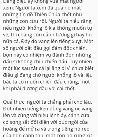
Dáng điệu ấy không vừa mắt người
xem. Người ta xem đã quá no mắt
những tín đồ Thiên Chúa chết như
những con cừu rồi. Người ta hiểu rằng,
nếu người khổng lồ kia không muốn tự
vệ, thì chẳng còn cảnh tượng gì hay ho
nữa cả. Đây đó vang lên tiếng xuỵt. Một
số người bắt đầu gọi đám đốc chiến,
bọn này có nhiệm vụ đánh đòn những
đấu sĩ không chịu chiến đấu. Tuy nhiên
một lúc sau tất cả lại ắng đi vì chưa biết
điều gì đang chờ người khổng lồ và liệu
bác ta có muốn chiến đấu chăng, một
khi phải đương đầu với cái chết.
Quả thực, người ta chẳng phải chờ lâu.
Đột nhiên tiếng kèn đồng váng óc vang
lên và cùng với hiệu lệnh ấy, cánh cửa
có song sắt đối diện với bục ngồi của
hoàng đế mở ra và trong tiếng hò reo
của bọn canh thú, một con bò rừng xứ