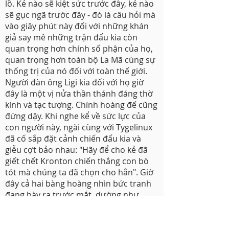
lồ. Kẻ nào sẽ kiệt sức trước đây, kẻ nào
sẽ gục ngã trước đây - đó là câu hỏi mà
vào giây phút này đối với những khán
giả say mê những trận đấu kia còn
quan trọng hơn chính số phận của họ,
quan trọng hơn toàn bộ La Mã cùng sự
thống trị của nó đối với toàn thế giới.
Người đàn ông Ligi kia đối với họ giờ
đây là một vị nửa thần thánh đáng thờ
kính và tạc tượng. Chính hoàng đế cũng
đứng dậy. Khi nghe kể về sức lực của
con người này, ngài cùng với Tygelinux
đã cố sắp đặt cảnh chiến đấu kia và
giễu cợt bảo nhau: "Hãy để cho kẻ đã
giết chết Kronton chiến thắng con bò
tót mà chúng ta đã chọn cho hắn". Giờ
đây cả hai bàng hoàng nhìn bức tranh
đang bày ra trước mắt, dường như
không thể tin được rằng đó lại là sự
thật. Trong nhà hát có thể thấy những
người giơ cả hai tay lên trời rồi cứ để