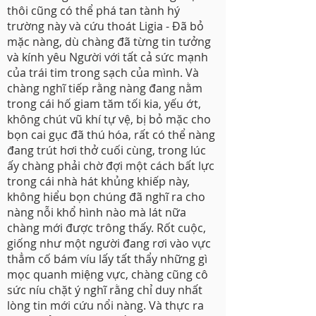
thôi cũng có thể phá tan tành hý
trường này và cứu thoát Ligia - Đã bỏ
mặc nàng, dù chàng đã từng tin tưởng
và kính yêu Người với tất cả sức mạnh
của trái tim trong sạch của mình. Và
chàng nghĩ tiếp rằng nàng đang nằm
trong cái hố giam tăm tối kia, yếu ớt,
không chút vũ khí tự vệ, bị bỏ mặc cho
bọn cai gục đã thú hóa, rất có thể nàng
đang trút hơi thở cuối cùng, trong lúc
ấy chàng phải chờ đợi một cách bất lực
trong cái nhà hát khủng khiếp này,
không hiểu bọn chúng đã nghĩ ra cho
nàng nỗi khổ hình nào mà lát nữa
chàng mới được trông thấy. Rốt cuộc,
giống như một người đang rơi vào vực
thẳm cố bám víu lấy tất thẩy những gì
mọc quanh miệng vực, chàng cũng cô
sức níu chặt ý nghĩ rằng chỉ duy nhất
lòng tin mới cứu nổi nàng. Và thực ra