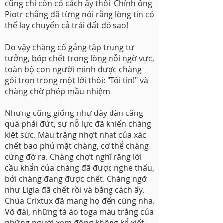
cũng chỉ còn có cách ấy thôi! Chính ông
Piotr chẳng đã từng nói rằng lòng tin có
thể lay chuyển cả trái đất đó sao!
Do vậy chàng cố gắng tập trung tư
tưởng, bóp chết trong lòng nỗi ngờ vực,
toàn bộ con người mình được chàng
gói trọn trong một lời thôi: "Tôi tin!" và
chàng chờ phép mầu nhiệm.
Nhưng cũng giống như dây đàn căng
quá phải đứt, sự nỗ lực đã khiến chàng
kiệt sức. Màu trắng nhợt nhạt của xác
chết bao phủ mặt chàng, cơ thể chàng
cứng đờ ra. Chàng chợt nghĩ rằng lời
cầu khẩn của chàng đã được nghe thấu,
bởi chàng đang được chết. Chàng ngỡ
như Ligia đã chết rồi và bằng cách ấy.
Chúa Crixtux đã mang họ đến cùng nha.
Võ đài, những tà áo toga màu trắng của
những người xem đông không kể xiết,