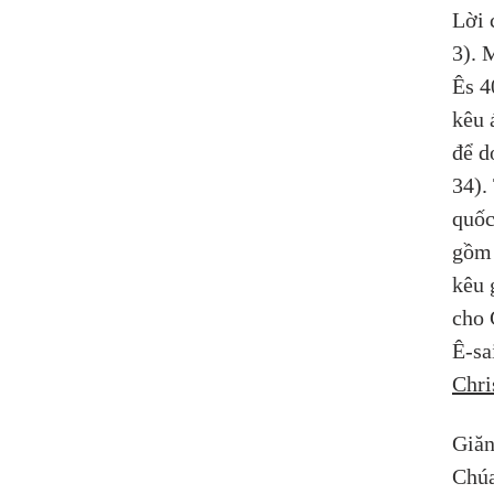
Lời 
3). 
Ês 4
kêu 
để d
34).
quốc
gồm 
kêu 
cho 
Ê-sa
Chri
Giăn
Chúa