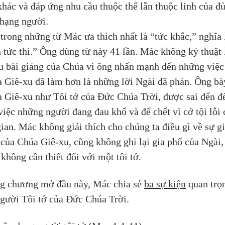
khác và đáp ứng nhu cầu thuộc thể lẫn thuộc linh của đủ
hạng người. 
trong những từ Mác ưa thích nhất là “tức khắc,” nghĩa 
n tức thì.” Ông dùng từ này 41 lần. Mác không ký thuật l
u bài giảng của Chúa vì ông nhấn mạnh đến những việc
 Giê-xu đã làm hơn là những lời Ngài đã phán. Ông bày
 Giê-xu như Tôi tớ của Đức Chúa Trời, được sai đến đ
việc những người đang đau khổ và để chết vì cớ tội lỗi 
gian. Mác không giải thích cho chúng ta điều gì về sự g
 của Chúa Giê-xu, cũng không ghi lại gia phổ của Ngài, 
 không cần thiết đối với một tôi tớ.
g chương mở đầu này, Mác chia sẻ 
ba sự kiện
 quan trọ
gười Tôi tớ của Đức Chúa Trời.