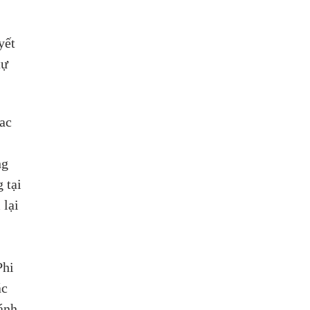
yết 
tự 
ac 
g 
 tại 
lại 
 
Phi 
c 
ánh 