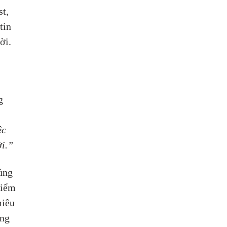
t, 
tin 
ời.
 
 
g 
 
ệc 
ời.”
úng 
Điểm 
iêu 
ng 