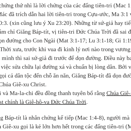
chứng thứ nhì là lời chứng của các đấng tiên-tri (Mac 1
Mác đã trích dẫn hai lời tiên-tri trong Cựu-ước, Ma 3:1 
0:3. (xin cũng lưu ý Xu 23:20). Những từ sứ-giả hay tiế
ám chỉ Giăng Báp-tít, vị tiên-tri Đức Chúa Trời đã sai đ
ọn đường cho Con Ngài (Mat 3:1-17; Lu 3:1-18; Gi 1:1
 Thời xưa, trước khi vua đi kinh lý nơi nào trong vương
 mình thì sai sứ-giả đi trước để dọn đường. Điều này b
việc sửa chữa lại đường xá và chuẩn bị lòng dân. Bởi v
gọi cả dân tộc đến chỗ ăn năn, Giăng Báp-tít đã dọn đư
Chúa Giê-xu Christ. 
i và Ma-la-chi đều đồng thanh tuyên bố rằng 
Chúa Giê-
st chính là Giê-hô-va Đức Chúa Trời
.
g Báp-tít là nhân chứng kế tiếp (Mac 1:4-8), người mà 
 Giê-xu gọi là kẻ lớn hơn hết trong các đấng tiên-tri (