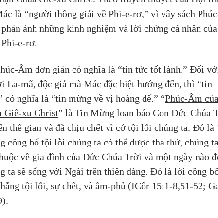
Mác là “người thông giải về Phi-e-rơ,” vì vậy sách Phú
phản ánh những kinh nghiệm và lời chứng cá nhân của
Phi-e-rơ.
húc-Âm đơn giản có nghĩa là “tin tức tốt lành.” Đối vớ
i La-mã, độc giả mà Mác đặc biệt hướng đến, thì “tin 
” có nghĩa là “tin mừng về vị hoàng đế.” “
Phúc-Âm của
 Giê-xu Christ
” là Tin Mừng loan báo Con Đức Chúa T
ến thế gian và đã chịu chết vì cớ tội lỗi chúng ta. Đó là 
 công bố tội lỗi chúng ta có thể được tha thứ, chúng ta
thuộc về gia đình của Đức Chúa Trời và một ngày nào đ
g ta sẽ sống với Ngài trên thiên đàng. Đó là lời công bố
thắng tội lỗi, sự chết, và âm-phủ (ICôr 15:1-8,51-52; Ga
9).