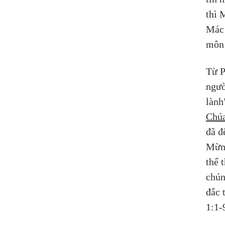
thì 
Mác 
môn 
Từ P
ngườ
lành
Chúa
đã đ
Mừng
thể 
chún
đắc 
1:1-