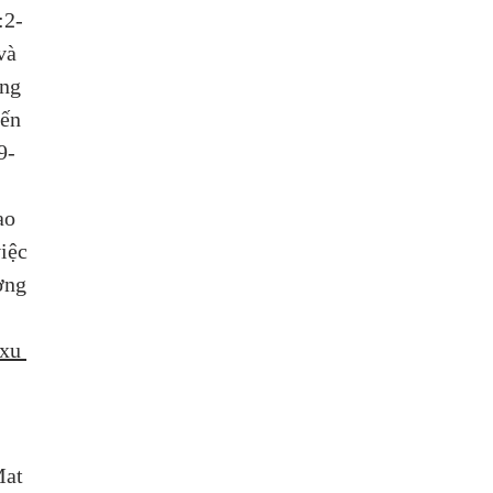
:2-
và 
ng 
ến 
9-
 
ao 
iệc 
ờng 
xu 
Mat 