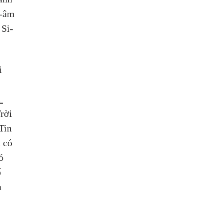
c-âm 
 Si-
i 
 
rời 
Tin 
 có 
ó 
 
 