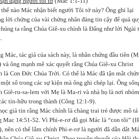
ận dạng người tôi tớ
 (Mac 1:1-11)
thế nào Mác nhận biết người Tôi tớ này? Ông ghi lại 
g lời chứng của vài chứng nhân đáng tin cậy để quả qu
chúng ta rằng Chúa Giê-xu chính là Đấng như lời Ngài 
.
g Mác, tác giả của sách này, là nhân chứng đầu tiên (M
) và ông mạnh mẽ xác quyết rằng Chúa Giê-xu Christ 
h là Con Đức Chúa Trời. Có thể là Mác đã tận mắt chứn
 một số trong các sự kiện mà ông ghi chép lại. Ông sống
h Giê-ru-sa-lem với Mẹ là Ma-ri và nhà họ là nơi nhóm 
các tín-hữu trong thành (Công 12:1-9). 
học giả tin rằng Mác chính là chàng trai trẻ được mô tả
g Mac 14:51-52. Vì Phi-e-rơ đã gọi Mác là “con tôi” (I
), nên có thể lắm chính Phi-e-rơ là người đã dẫn dắt Má
nhận Chúa Giê-xu Christ. Theo truyền thuyết của Hội th