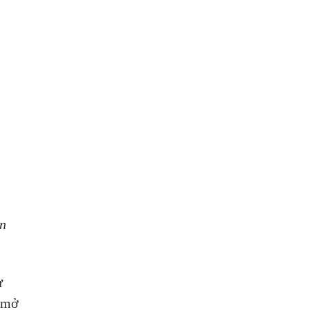
n 
ự 
 mở 