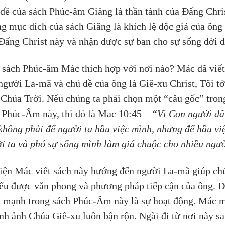
đề của sách Phúc-âm Giăng là thần tánh của Đấng Chris
g mục đích của sách Giăng là khích lệ độc giả của ông 
Đấng Christ này và nhận được sự ban cho sự sống đời đ
 sách Phúc-âm Mác thích hợp với nơi nào? Mác đã viết
người La-mã và chủ đề của ông là Giê-xu Christ, Tôi tớ
Chúa Trời. Nếu chúng ta phải chọn một “câu gốc” tron
 Phúc-Âm này, thì đó là Mac 10:45 – 
“Vì Con người đã
không phải để người ta hầu việc mình, nhưng để hầu vi
i ta và phó sự sống mình làm giá chuộc cho nhiều ngư
iện Mác viết sách này hướng đến người La-mã giúp ch
iểu được văn phong và phương pháp tiếp cận của ông. 
 mạnh trong sách Phúc-Âm này là sự hoạt động. Mác m
ình ảnh Chúa Giê-xu luôn bận rộn. Ngài đi từ nơi này sa