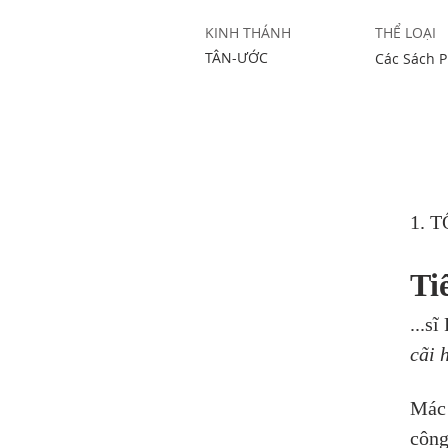
KINH THÁNH
THỂ LOẠI
TÂN-ƯỚC
Các Sách P
1. 
Tiế
...sĩ
cãi 
Mác 
công