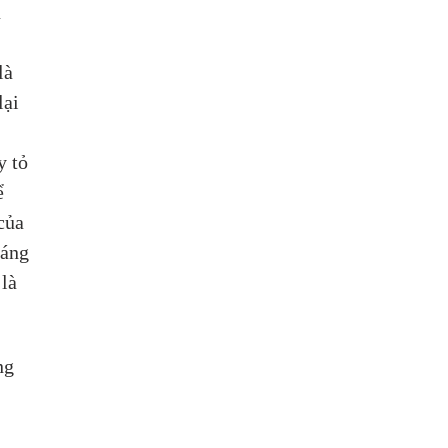
 
là 
ại 
 
 tỏ 
ể 
của 
iáng 
là 
ng 