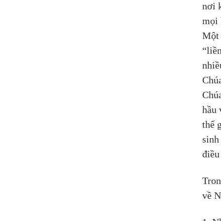
nơi 
mọi 
Một 
“liề
nhiề
Chúa
Chúa
hầu 
thế 
sinh
điều
Tron
về N