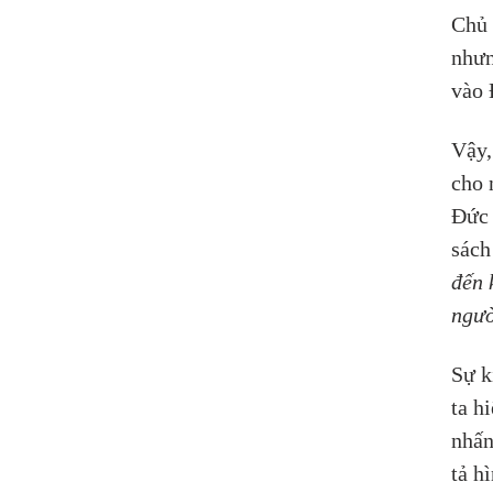
Chủ 
nhưn
vào 
Vậy,
cho 
Đức 
sách
đến 
ngườ
Sự k
ta h
nhấn
tả h