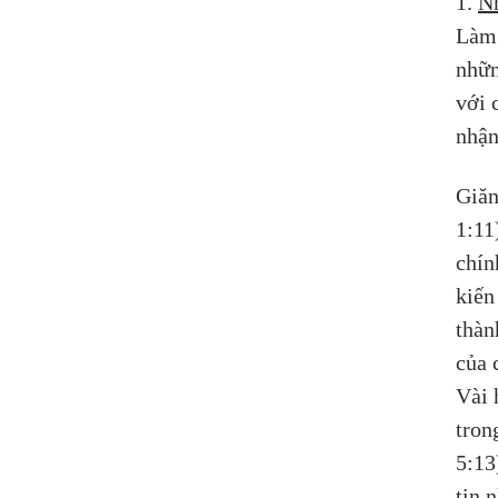
1. 
Nh
Làm 
nhữn
với 
nhận
Giăn
1:11
chín
kiến
thàn
của 
Vài 
tron
5:13
tin 