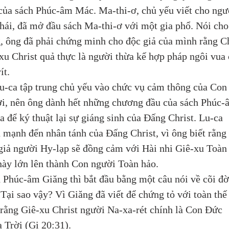
của sách Phúc-âm Mác. Ma-thi-ơ, chủ yếu viết cho ngư
hái, đã mở đầu sách Ma-thi-ơ với một gia phổ. Nói cho
, ông đã phải chứng minh cho độc giả của mình rằng C
xu Christ quả thực là người thừa kế hợp pháp ngôi vua 
ít. 
u-ca tập trung chủ yếu vào chức vụ cảm thông của Con
i, nên ông dành hết những chương đầu của sách Phúc-
a để ký thuật lại sự giáng sinh của Đấng Christ. Lu-ca 
 mạnh đến nhân tánh của Đấng Christ, vì ông biết rằng 
giả người Hy-lạp sẽ đồng cảm với Hài nhi Giê-xu Toàn
này lớn lên thành Con người Toàn hảo.
 Phúc-âm Giăng thì bắt đầu bằng một câu nói về cõi đờ
 Tại sao vậy? Vì Giăng đã viết để chứng tỏ với toàn thế
 rằng Giê-xu Christ người Na-xa-rét chính là Con Đức 
 Trời (Gi 20:31). 