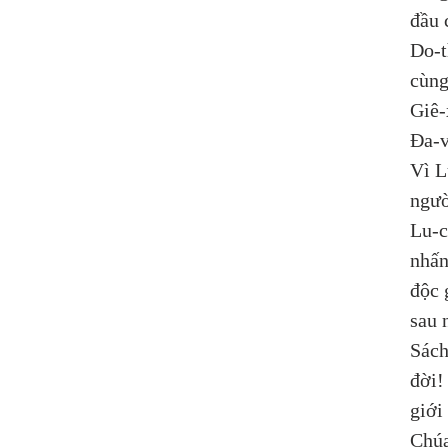
đầu 
Do-t
cùng
Giê-
Đa-v
Vì L
ngườ
Lu-c
nhấn
độc 
sau 
Sách
đời!
giới
Chúa