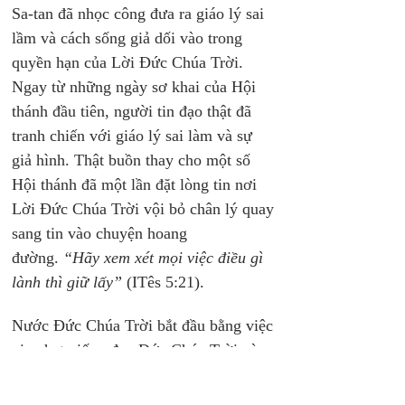
Sa-tan đã nhọc công đưa ra giáo lý sai 
lầm và cách sống giả dối vào trong 
quyền hạn của Lời Đức Chúa Trời. 
Ngay từ những ngày sơ khai của Hội 
thánh đầu tiên, người tin đạo thật đã 
tranh chiến với giáo lý sai làm và sự 
giả hình. Thật buồn thay cho một số 
Hội thánh đã một lần đặt lòng tin nơi 
Lời Đức Chúa Trời vội bỏ chân lý quay 
sang tin vào chuyện hoang 
đường.
 “Hãy xem xét mọi việc điều gì 
lành thì giữ lấy”
 (ITês 5:21).
Nước Đức Chúa Trời bắt đầu bằng việc 
gieo hạt giống đạo Đức Chúa Trời vào 
lòng con người. Nhiều hạt không có 
kết quả nhưng có một số hạt kết nhiều 