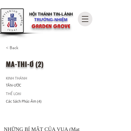
HỘI THÁNH
TIN-LÀNH
TRƯỞNG-NHIỆM
GARDEN GROVE
< Back
MA-THI-Ơ (2)
KINH THÁNH
TÂN-ƯỚC
THỂ LOẠI
Các Sách Phúc-Âm (4)
NHỮNG BÍ MẬT CỦA VUA (Mat 