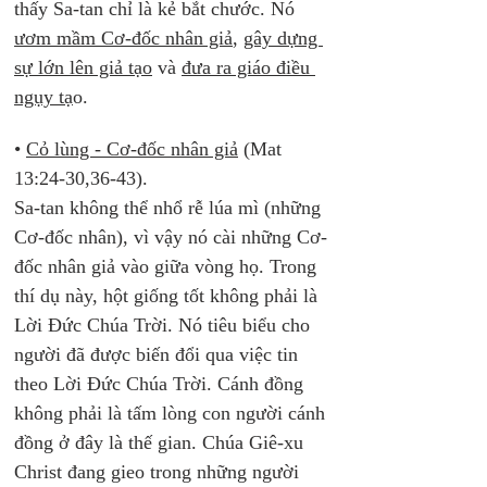
thấy Sa-tan chỉ là kẻ bắt chước. Nó 
ươm mầm Cơ-đốc nhân giả
, 
gây dựng 
sự lớn lên giả tạo
 và 
đưa ra giáo điều 
ngụy tạ
o.
• 
Cỏ lùng - Cơ-đốc nhân giả
 (Mat 
13:24-30,36-43). 
Sa-tan không thể nhổ rễ lúa mì (những 
Cơ-đốc nhân), vì vậy nó cài những Cơ-
đốc nhân giả vào giữa vòng họ. Trong 
thí dụ này, hột giống tốt không phải là 
Lời Đức Chúa Trời. Nó tiêu biểu cho 
người đã được biến đổi qua việc tin 
theo Lời Đức Chúa Trời. Cánh đồng 
không phải là tấm lòng con người cánh 
đồng ở đây là thế gian. Chúa Giê-xu 
Christ đang gieo trong những người 