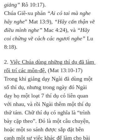
giảng”
 Rô 10:17). 
Chúa Giê-xu phán
 “Ai có tai mà nghe 
hãy nghe
” Mat 13:9), 
“Hãy cẩn thận về 
điều mình nghe” 
Mac 4:24), và 
“Hãy 
coi chừng về cách các ngươi nghe”
 Lu 
8:18).
2. 
Việc Chúa dùng những thí dụ đã làm 
rối trí các môn-đệ.
 (Mat 13:10-17)
Trong khi giảng dạy Ngài đã dùng một 
số thí dụ, nhưng trong ngày đó Ngài 
dạy họ một loạt 7 thí dụ có liên quan 
với nhau, và rồi Ngài thêm một thí dụ 
thứ tám. Chữ thí dụ có nghĩa là “trình 
bày cặp theo”. Đó là một câu chuyện, 
hoặc một so sánh được sắp đặt bên 
cạnh một sự việc khác để làm cho bài 