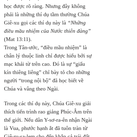
học được rõ ràng. Nhưng đây không 
phải là những thí dụ tầm thường Chúa 
Giê-xu gọi các thí dụ này là 
“Những 
điều mầu nhiệm của Nước thiên đàng” 
(Mat 13:11). 
Trong Tân-ước, “điều mầu nhiệm” là 
chân lý thuộc linh chỉ được hiểu bởi sự 
mạc khải từ trên cao. Đó là sự “giấu 
kín thiêng liêng” chỉ bày tỏ cho những 
người “trong nội bộ” đã học biết về 
Chúa và vâng theo Ngài.
Trong các thí dụ này, Chúa Giê-xu giải 
thích tiến trình rao giảng Phúc-Âm trên 
thế giới. Nếu dân Y-sơ-ra-ên nhận Ngài 
là Vua, phước hạnh ắt đã tuôn tràn từ 
Giê-ru-sa-lem cho đến khắp cả trái đất. 