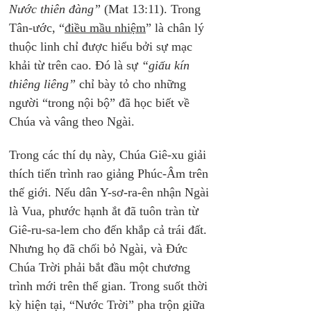
Nước thiên đàng”
 (Mat 13:11). Trong 
Tân-ước, “
điều mầu nhiệm
” là chân lý 
thuộc linh chỉ được hiểu bởi sự mạc 
khải từ trên cao. Đó là sự 
“giấu kín 
thiêng liêng”
 chỉ bày tỏ cho những 
người “trong nội bộ” đã học biết về 
Chúa và vâng theo Ngài.
Trong các thí dụ này, Chúa Giê-xu giải 
thích tiến trình rao giảng Phúc-Âm trên 
thế giới. Nếu dân Y-sơ-ra-ên nhận Ngài 
là Vua, phước hạnh ắt đã tuôn tràn từ 
Giê-ru-sa-lem cho đến khắp cả trái đất. 
Nhưng họ đã chối bỏ Ngài, và Đức 
Chúa Trời phải bắt đầu một chương 
trình mới trên thế gian. Trong suốt thời 
kỳ hiện tại, “Nước Trời” pha trộn giữa 