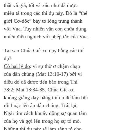
thật và giả, tốt và xấu như đã được 
miêu tả trong các thí dụ này. Đó là “thế 
giới Cơ-đốc” bày tỏ lòng trung thành 
với Vua. Tuy nhiên vẫn còn chứa đựng 
nhiều điều nghịch với phép tắc của Vua.
Tại sao Chúa Giê-xu dạy bằng các thí 
dụ? 
Có hai lý do
: vì sự thờ ơ chậm chạp 
của dân chúng (Mat 13:10-17) bởi vì 
điều đó đã được tiên báo trong Thi 
78:2; Mat 13:34-35. Chúa Giê-xu 
không giảng dạy bằng thí dụ để làm bối 
rối hoặc lên án dân chúng. Trái lại, 
Ngài tìm cách khuấy động sự quan tâm 
của họ và gợi lên trong họ sự tò mò. 
Những thí dụ này sẽ làm sáng tỏ cho 