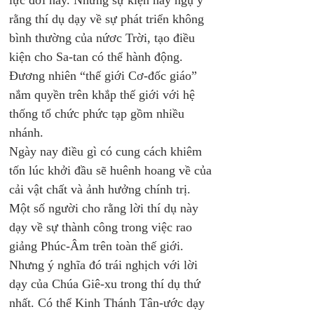
lực đời này. Nhưng sự kiện này ngụ ý 
rằng thí dụ dạy về sự phát triển không 
bình thường của nứơc Trời, tạo điều 
kiện cho Sa-tan có thể hành động. 
Đương nhiên “thế giới Cơ-đốc giáo” 
nắm quyền trên khắp thế giới với hệ 
thống tổ chức phức tạp gồm nhiều 
nhánh. 
Ngày nay điều gì có cung cách khiêm 
tốn lúc khởi đầu sẽ huênh hoang về của 
cải vật chất và ảnh hưởng chính trị. 
Một số người cho rằng lời thí dụ này 
dạy về sự thành công trong việc rao 
giảng Phúc-Âm trên toàn thế giới. 
Nhưng ý nghĩa đó trái nghịch với lời 
dạy của Chúa Giê-xu trong thí dụ thứ 
nhất. Có thể Kinh Thánh Tân-ước dạy 