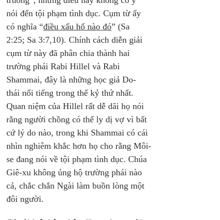
truồng”, nhưng điều này không có ý 
nói đến tội phạm tình dục. Cụm từ ấy 
có nghĩa “
điều xấu hổ nào đó
” (Sa 
2:25; Sa 3:7,10). Chính cách diễn giải 
cụm từ này đã phân chia thành hai 
trường phái Rabi Hillel và Rabi 
Shammai, đây là những học giả Do-
thái nổi tiếng trong thế kỷ thứ nhất.
Quan niệm của Hillel rất dễ dãi họ nói 
rằng người chồng có thể ly dị vợ vì bất 
cứ lý do nào, trong khi Shammai có cái 
nhìn nghiêm khắc hơn họ cho rằng Môi-
se đang nói về tội phạm tình dục. Chúa 
Giê-xu không ủng hộ trường phái nào 
cả, chắc chắn Ngài làm buồn lòng một 
đôi người.