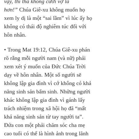
vậy, thì thà không cưới vợ là 
hơn!”
 Chúa Giê-xu không muốn họ 
xem ly dị là một “sai lầm” vì lúc ấy họ 
không có thái độ nghiêm túc đối với 
hôn nhân.
• Trong Mat 19:12, Chúa Giê-xu phán 
rõ rằng mỗi người nam (và nữ) phải 
xem xét ý muốn của Đức Chúa Trời 
dạy về hôn nhân. Một số người sẽ 
không lập gia đình vì cớ không có khả 
năng sinh sản bẩm sinh. Những người 
khác không lập gia đình vì gánh lấy 
trách nhiệm trong xã hội họ đã “mất 
khả năng sinh sản từ tay người ta”. 
Đứa con một phải chăm sóc cha mẹ 
cao tuổi có thể là hình ảnh trong lãnh 