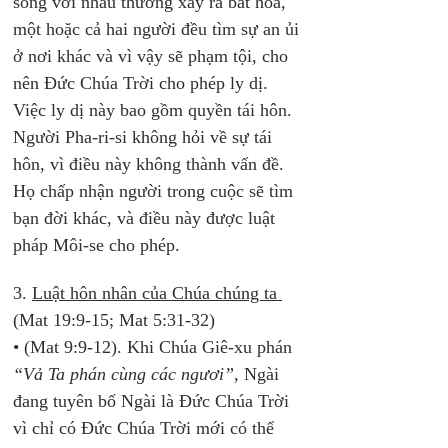
sống với nhau thường xảy ra bất hòa, 
một hoặc cả hai người đều tìm sự an ủi 
ở nơi khác và vì vậy sẽ phạm tội, cho 
nên Đức Chúa Trời cho phép ly dị. 
Việc ly dị này bao gồm quyền tái hôn. 
Người Pha-ri-si không hỏi về sự tái 
hôn, vì điều này không thành vấn đề. 
Họ chấp nhận người trong cuộc sẽ tìm 
bạn đời khác, và điều này được luật 
pháp Môi-se cho phép.
3. 
Luật hôn nhân của Chúa chúng ta 
(Mat 19:9-15; Mat 5:31-32)
• (Mat 9:9-12). Khi Chúa Giê-xu phán 
“Vả Ta phán cùng các ngươi”
, Ngài 
đang tuyên bố Ngài là Đức Chúa Trời 
vì chỉ có Đức Chúa Trời mới có thể 