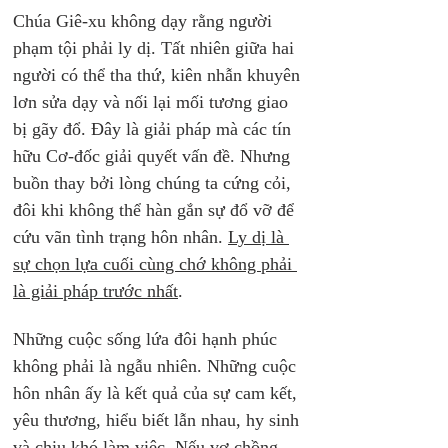
Chúa Giê-xu không dạy rằng người 
phạm tội phải ly dị. Tất nhiên giữa hai 
người có thể tha thứ, kiên nhẫn khuyên 
lơn sửa dạy và nối lại mối tương giao 
bị gãy đổ. Đây là giải pháp mà các tín 
hữu Cơ-đốc giải quyết vấn đề. Nhưng 
buồn thay bởi lòng chúng ta cứng cỏi, 
đôi khi không thể hàn gắn sự đổ vỡ để 
cứu vãn tình trạng hôn nhân. 
Ly dị là 
sự chọn lựa cuối cùng chớ không phải 
là giải pháp trước nhất
.
Những cuộc sống lứa đôi hạnh phúc 
không phải là ngẫu nhiên. Những cuộc 
hôn nhân ấy là kết quả của sự cam kết, 
yêu thương, hiểu biết lẫn nhau, hy sinh 
và chịu khó làm việc. Nếu vợ chồng 