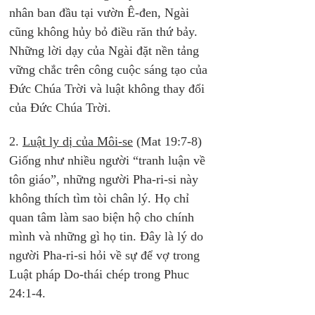
nhân ban đầu tại vườn Ê-đen, Ngài 
cũng không hủy bỏ điều răn thứ bảy. 
Những lời dạy của Ngài đặt nền tảng 
vững chắc trên công cuộc sáng tạo của 
Đức Chúa Trời và luật không thay đổi 
của Đức Chúa Trời.
2. 
Luật ly dị của Môi-se
 (Mat 19:7-8)
Giống như nhiều người “tranh luận về 
tôn giáo”, những người Pha-ri-si này 
không thích tìm tòi chân lý. Họ chỉ 
quan tâm làm sao biện hộ cho chính 
mình và những gì họ tin. Đây là lý do 
người Pha-ri-si hỏi về sự để vợ trong 
Luật pháp Do-thái chép trong Phuc 
24:1-4.