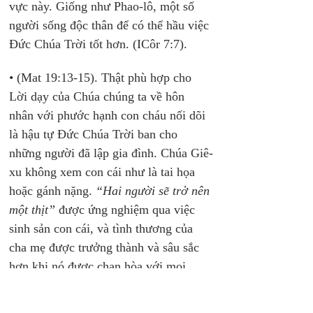
vực này. Giống như Phao-lô, một số 
người sống độc thân để có thể hầu việc 
Đức Chúa Trời tốt hơn. (ICôr 7:7).
• (Mat 19:13-15). Thật phù hợp cho 
Lời dạy của Chúa chúng ta về hôn 
nhân với phước hạnh con cháu nối dõi 
là hậu tự Đức Chúa Trời ban cho 
những người đã lập gia đình. Chúa Giê-
xu không xem con cái như là tai họa 
hoặc gánh nặng. 
“Hai người sẽ trở nên 
một thịt”
 được ứng nghiệm qua việc 
sinh sản con cái, và tình thương của 
cha mẹ được trưởng thành và sâu sắc 
hơn khi nó được chan hòa với mọi 
thành viên trong gia đình.