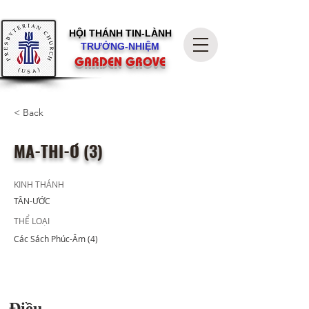
HỘI THÁNH
TIN-LÀNH
TRƯỞNG-NHIỆM
GARDEN GROVE
< Back
MA-THI-Ơ (3)
KINH THÁNH
TÂN-ƯỚC
THỂ LOẠI
Các Sách Phúc-Âm (4)
Điều...