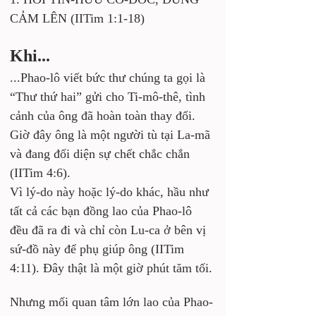
CẢM LÊN (IITim 1:1-18)
Khi...
...Phao-lô viết bức thư chúng ta gọi là 
“Thư thứ hai” gửi cho Ti-mô-thê, tình 
cảnh của ông đã hoàn toàn thay đổi. 
Giờ đây ông là một người tù tại La-mã 
và đang đối diện sự chết chắc chắn 
(IITim 4:6). 
Vì lý-do này hoặc lý-do khác, hầu như 
tất cả các bạn đồng lao của Phao-lô 
đều đã ra đi và chỉ còn Lu-ca ở bên vị 
sứ-đồ này để phụ giúp ông (IITim 
4:11). Đây thật là một giờ phút tăm tối.
Nhưng mối quan tâm lớn lao của Phao-