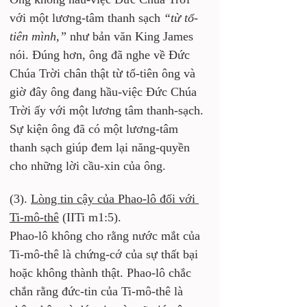
với một lương-tâm thanh sạch 
“từ tổ-
tiên mình,”
 như bản văn King James 
nói. Đúng hơn, ông đã nghe về Đức 
Chúa Trời chân thật từ tổ-tiên ông và 
giờ đây ông đang hầu-việc Đức Chúa 
Trời ấy với một lương tâm thanh-sạch. 
Sự kiện ông đã có một lương-tâm 
thanh sạch giúp đem lại năng-quyền 
cho những lời cầu-xin của ông.
(3). 
Lòng tin cậy của Phao-lô đối với 
Ti-mô-thê
 (IITi m1:5). 
Phao-lô không cho rằng nước mắt của 
Ti-mô-thê là chứng-cớ của sự thất bại 
hoặc không thành thật. Phao-lô chắc 
chắn rằng đức-tin của Ti-mô-thê là 