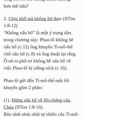
hơn thế nữa?
2. 
Chịu khổ mà không hổ thẹ
n (IITim 
1:8-12)
“Không xấu hổ” là một ý trọng tâm 
trong chương này: Phao-lô không hề 
xấu hổ (c.12) ông khuyên Ti-mô-thê 
chớ xấu hổ (c.8) và ông thuật lại rằng 
Ô-nê-si-phô-rơ không hề xấu hổ về 
việc Phao-lô bị xiềng-xích (c.16).
Phao-lô gửi đến Ti-mô-thê một lời 
khuyên gồm 2 phần:
(1). 
Đừng xấu hổ về lời-chứng của 
Chúa
 (IITim 1:8-10).
Bản tánh nhút nhát tự nhiên của Ti-mô-