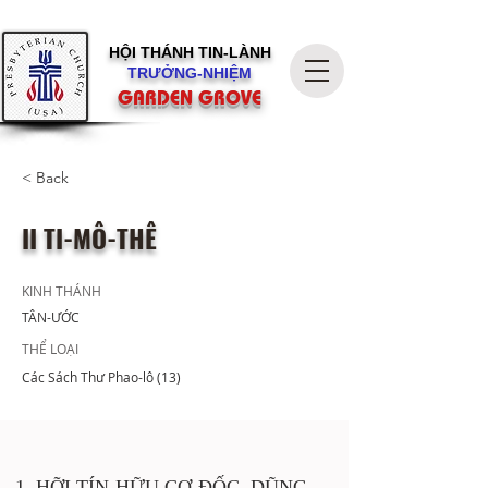
HỘI THÁNH
TIN-LÀNH
TRƯỞNG-NHIỆM
GARDEN GROVE
< Back
II TI-MÔ-THÊ
KINH THÁNH
TÂN-ƯỚC
THỂ LOẠI
Các Sách Thư Phao-lô (13)
1. HỠI TÍN-HỮU CƠ-ĐỐC, DŨNG 