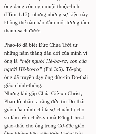
ông đang còn ngu muội thuộc-linh 
(ITim 1:13), nhưng những sự kiện này 
không thể nào bảo đảm một lương-tâm 
thanh-sạch được.
Phao-lô đã biết Đức Chúa Trời từ 
những năm tháng đầu đời của mình vì 
ông là
“một người Hê-bơ-rơ, con của 
người Hê-bơ-rơ”
 (Phi 3:5). Tổ-phụ 
ông đã truyền dạy ông đức-tin Do-thái 
giáo chính-thống. 
Nhưng khi gặp Chúa Giê-xu Christ, 
Phao-lô nhận ra rằng đức-tin Do-thái 
giáo của mình chỉ là sự chuẩn bị cho 
sự làm tròn chức-vụ mà Đấng Christ 
giao-thác cho ông trong Cơ-đốc giáo. 
Ông không hầu-việc Đức Chúa Trời 