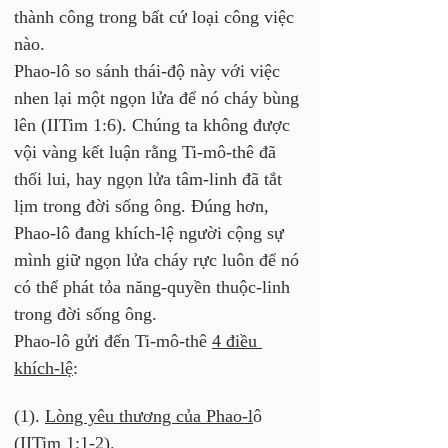
thành công trong bất cứ loại công việc 
nào. 
Phao-lô so sánh thái-độ này với việc 
nhen lại một ngọn lửa để nó cháy bùng 
lên (IITim 1:6). Chúng ta không được 
vội vàng kết luận rằng Ti-mô-thê đã 
thối lui, hay ngọn lửa tâm-linh đã tắt 
lịm trong đời sống ông. Đúng hơn, 
Phao-lô đang khích-lệ người cộng sự 
mình giữ ngọn lửa cháy rực luôn để nó 
có thể phát tỏa năng-quyền thuộc-linh 
trong đời sống ông. 
Phao-lô gửi đến Ti-mô-thê 
4 điều 
khích-lệ
:
(1). 
Lòng yêu thương của Phao-l
ô 
(IITim 1:1-2).