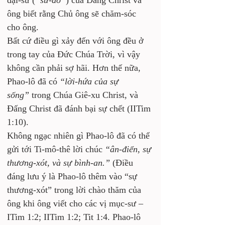
đại-sứ (
“sứ-đồ”
) của Đấng Christ và 
ông biết rằng Chủ ông sẽ chăm-sóc 
cho ông. 
Bất cứ điều gì xảy đến với ông đều ở 
trong tay của Đức Chúa Trời, vì vậy 
không cần phải sợ hãi. Hơn thế nữa, 
Phao-lô đã có 
“lời-hứa của sự 
sống”
 trong Chúa Giê-xu Christ, và 
Đấng Christ đã đánh bại sự chết (IITim 
1:10). 
Không ngạc nhiên gì Phao-lô đã có thể 
gửi tới Ti-mô-thê lời chúc 
“ân-điển, sự 
thương-xót, và sự bình-an.”
 (Điều 
đáng lưu ý là Phao-lô thêm vào “sự 
thương-xót” trong lời chào thăm của 
ông khi ông viết cho các vị mục-sư – 
ITim 1:2; IITim 1:2; Tit 1:4. Phao-lô 