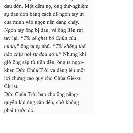
đau đớn. Một đêm nọ, ông thử-nghiệm 
sự đau đớn bằng cách để ngón tay út 
của mình vào ngọn nến đang cháy. 
Ngón tay ông bị đau, và ông liền rụt 
tay lại. 
“Tôi sẽ ghét bỏ Chúa của 
mình,”
 ông ta tự nhủ. 
“Tôi không thể 
nào chịu nỗi sự đau đớn.”
 Nhưng khi 
giờ ông sắp từ trần đến, ông ta ngợi-
khen Đức Chúa Trời và dâng lên một 
lời chứng cao quý cho Chúa Giê-xu 
Christ.
Đức Chúa Trời ban cho ông năng-
quyền khi ông cần đến, chớ không 
phải trước đó.
• 
Đức Chúa Trời đã kêu gọi chúng ta 
bởi ân-điển Ngài
 (IITim 1:9).