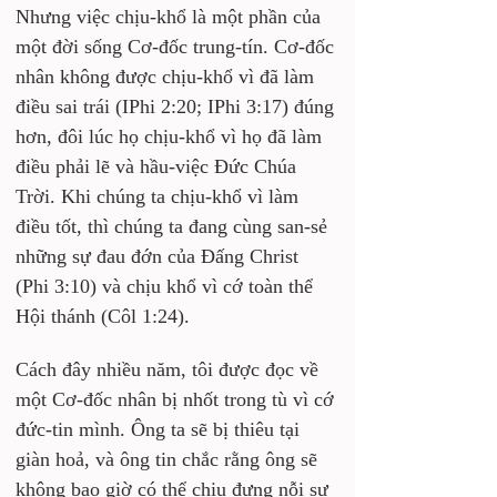
Nhưng việc chịu-khổ là một phần của 
một đời sống Cơ-đốc trung-tín. Cơ-đốc 
nhân không được chịu-khổ vì đã làm 
điều sai trái (IPhi 2:20; IPhi 3:17) đúng 
hơn, đôi lúc họ chịu-khổ vì họ đã làm 
điều phải lẽ và hầu-việc Đức Chúa 
Trời. Khi chúng ta chịu-khổ vì làm 
điều tốt, thì chúng ta đang cùng san-sẻ 
những sự đau đớn của Đấng Christ 
(Phi 3:10) và chịu khổ vì cớ toàn thể 
Hội thánh (Côl 1:24).
Cách đây nhiều năm, tôi được đọc về 
một Cơ-đốc nhân bị nhốt trong tù vì cớ 
đức-tin mình. Ông ta sẽ bị thiêu tại 
giàn hoả, và ông tin chắc rằng ông sẽ 
không bao giờ có thể chịu đựng nỗi sự 