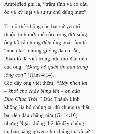
Amplified ghi là, “trầm tĩnh và có đầu 
óc và kỷ luật và sự tự chủ đúng mực”.
Ti-mô-thê không cần bất cứ yếu-tố 
thuộc-linh mới mẻ nào trong đời sống 
ông tất cả những điều ông phải làm là 
“nhen lại” những gì ông đã có sẵn, 
Phao-lô đã viết trong bức thư đầu tiên 
của ông, 
“Đừng bỏ quên ơn ban trong 
lòng con”
 (ITim 4:14). 
Giờ đây ông viết thêm, 
“Hãy nhen lại 
– khơi cho cháy bùng lên – ơn của 
Đức Chúa Trời.”
 Đức Thánh Linh 
không lìa bỏ chúng ta, dù chúng ta thất 
bại đến đâu chăng nữa (Gi 14:16) 
nhưng Ngài không thể đổ-đầy chúng 
ta, ban năng-quyền cho chúng ta, và sử 