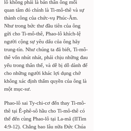
lô không phải là bản thân ông mối 
quan tâm đó chính là Ti-mô-thê và sự 
thành công của chức-vụ Phúc-Âm. 
Như trong bức thư đầu tiên của ông 
gửi cho Ti-mô-thê, Phao-lô khích-lệ 
người cộng sự yêu dấu của ông hãy 
trung-tín. Như chúng ta đã biết, Ti-mô-
thê vốn nhút nhát, phải chịu những đau 
yếu trong thân thể, và dễ bị dỗ dành để 
cho những người khác lợi dụng chớ 
không xác định thẩm quyền của ông là 
một mục-sư.
Phao-lô sai Ty-chi-cơ đến thay Ti-mô-
thê tại Ê-phê-sô hầu cho Ti-mô-thê có 
thể đến cùng Phao-lô tại La-mã (IITim 
4:9-12). Chẳng bao lâu nữa Đức Chúa 