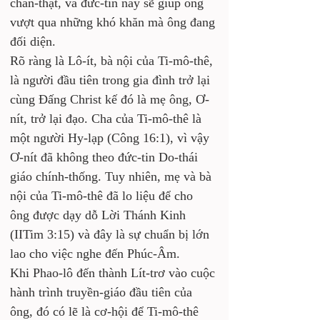
chân-thật, và đức-tin này sẽ giúp ông 
vượt qua những khó khăn mà ông đang 
đối diện. 
Rõ ràng là Lô-ít, bà nội của Ti-mô-thê, 
là người đầu tiên trong gia đình trở lại 
cùng Đấng Christ kế đó là mẹ ông, Ơ-
nít, trở lại đạo. Cha của Ti-mô-thê là 
một người Hy-lạp (Công 16:1), vì vậy 
Ơ-nít đã không theo đức-tin Do-thái 
giáo chính-thống. Tuy nhiên, mẹ và bà 
nội của Ti-mô-thê đã lo liệu để cho 
ông được dạy dỗ Lời Thánh Kinh 
(IITim 3:15) và đây là sự chuẩn bị lớn 
lao cho việc nghe đến Phúc-Âm. 
Khi Phao-lô đến thành Lít-trơ vào cuộc 
hành trình truyền-giáo đầu tiên của 
ông, đó có lẽ là cơ-hội để Ti-mô-thê 