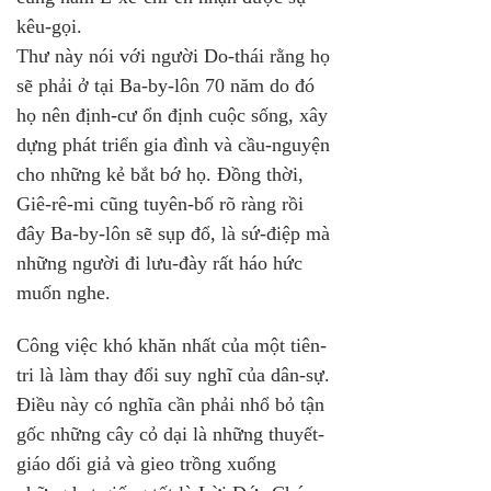
kêu-gọi. 
Thư này nói với người Do-thái rằng họ 
sẽ phải ở tại Ba-by-lôn 70 năm do đó 
họ nên định-cư ổn định cuộc sống, xây 
dựng phát triển gia đình và cầu-nguyện 
cho những kẻ bắt bớ họ. Đồng thời, 
Giê-rê-mi cũng tuyên-bố rõ ràng rồi 
đây Ba-by-lôn sẽ sụp đổ, là sứ-điệp mà 
những người đi lưu-đày rất háo hức 
muốn nghe.
Công việc khó khăn nhất của một tiên-
tri là làm thay đổi suy nghĩ của dân-sự. 
Điều này có nghĩa cần phải nhổ bỏ tận 
gốc những cây cỏ dại là những thuyết-
giáo dối giả và gieo trồng xuống 