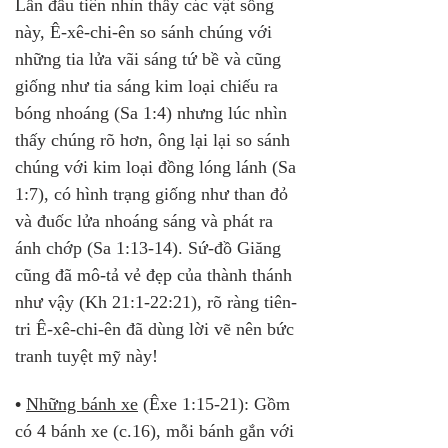
Lần đầu tiên nhìn thấy các vật sống 
này, Ê-xê-chi-ên so sánh chúng với 
những tia lửa vãi sáng tứ bề và cũng 
giống như tia sáng kim loại chiếu ra 
bóng nhoáng (Sa 1:4) nhưng lúc nhìn 
thấy chúng rõ hơn, ông lại lại so sánh 
chúng với kim loại đồng lóng lánh (Sa 
1:7), có hình trạng giống như than đỏ 
và đuốc lửa nhoáng sáng và phát ra 
ánh chớp (Sa 1:13-14). Sứ-đồ Giăng 
cũng đã mô-tả vẻ đẹp của thành thánh 
như vậy (Kh 21:1-22:21), rõ ràng tiên-
tri Ê-xê-chi-ên đã dùng lời vẽ nên bức 
tranh tuyệt mỹ này!
•
Những bánh xe
 (Êxe 1:15-21): Gồm 
có 4 bánh xe (c.16), mỗi bánh gắn với 