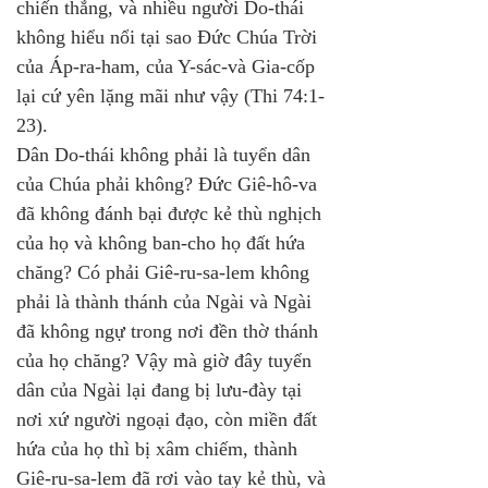
chiến thắng, và nhiều người Do-thái 
không hiểu nổi tại sao Đức Chúa Trời 
của Áp-ra-ham, của Y-sác-và Gia-cốp 
lại cứ yên lặng mãi như vậy (Thi 74:1-
23). 
Dân Do-thái không phải là tuyển dân 
của Chúa phải không? Đức Giê-hô-va 
đã không đánh bại được kẻ thù nghịch 
của họ và không ban-cho họ đất hứa 
chăng? Có phải Giê-ru-sa-lem không 
phải là thành thánh của Ngài và Ngài 
đã không ngự trong nơi đền thờ thánh 
của họ chăng? Vậy mà giờ đây tuyển 
dân của Ngài lại đang bị lưu-đày tại 
nơi xứ người ngoại đạo, còn miền đất 
hứa của họ thì bị xâm chiếm, thành 
Giê-ru-sa-lem đã rơi vào tay kẻ thù, và 