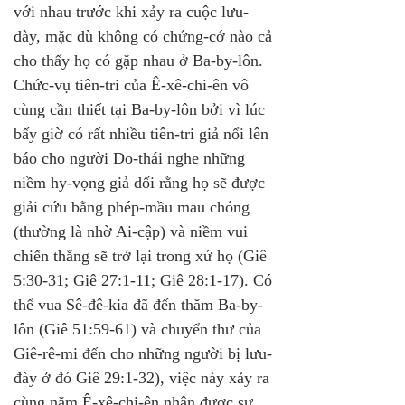
với nhau trước khi xảy ra cuộc lưu-
đày, mặc dù không có chứng-cớ nào cả 
cho thấy họ có gặp nhau ở Ba-by-lôn. 
Chức-vụ tiên-tri của Ê-xê-chi-ên vô 
cùng cần thiết tại Ba-by-lôn bởi vì lúc 
bấy giờ có rất nhiều tiên-tri giả nổi lên 
báo cho người Do-thái nghe những 
niềm hy-vọng giả dối rằng họ sẽ được 
giải cứu bằng phép-mầu mau chóng 
(thường là nhờ Ai-cập) và niềm vui 
chiến thắng sẽ trở lại trong xứ họ (Giê 
5:30-31; Giê 27:1-11; Giê 28:1-17). Có 
thể vua Sê-đê-kia đã đến thăm Ba-by-
lôn (Giê 51:59-61) và chuyển thư của 
Giê-rê-mi đến cho những người bị lưu-
đày ở đó Giê 29:1-32), việc này xảy ra 
cùng năm Ê-xê-chi-ên nhận được sự 