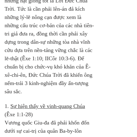
những hạt giống tốt là Lời Đức Chúa 
Trời. Tức là cần phải lên-án đả kích 
những lý-lẽ nông cạn được xem là 
những cấu trúc cơ-bản của các nhà tiên-
tri giả đưa ra, đồng thời cần phải xây 
dựng trong dân-sự những tòa nhà vĩnh 
cửu dựa trên nền-tảng vững chắc là các 
lẽ-thật (Êxe 1:10; IICôr 10:3-6). Để 
chuẩn bị cho chức-vụ khó khăn của Ê-
xê-chi-ên, Đức Chúa Trời đã khiến ông 
nếm-trải 3 kinh-nghiệm đầy ấn-tượng 
sâu sắc.
1. 
Sự hiện thấy về vinh-quang Chúa
(Êxe 1:1-28)
Vương quốc Giu-đa đã phải khốn đốn 
dưới sự cai-trị của quân Ba-by-lôn 