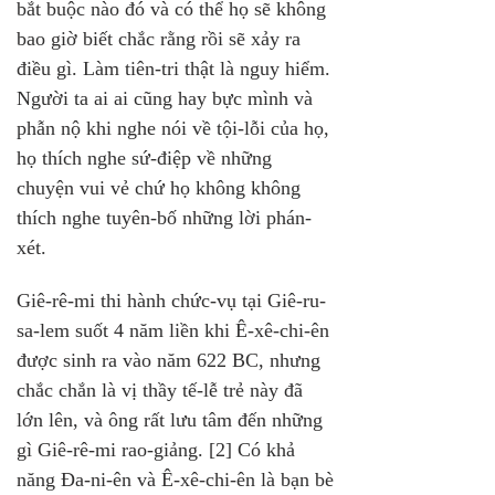
bắt buộc nào đó và có thể họ sẽ không 
bao giờ biết chắc rằng rồi sẽ xảy ra 
điều gì. Làm tiên-tri thật là nguy hiểm. 
Người ta ai ai cũng hay bực mình và 
phẫn nộ khi nghe nói về tội-lỗi của họ, 
họ thích nghe sứ-điệp về những 
chuyện vui vẻ chứ họ không không 
thích nghe tuyên-bố những lời phán-
xét.
Giê-rê-mi thi hành chức-vụ tại Giê-ru-
sa-lem suốt 4 năm liền khi Ê-xê-chi-ên 
được sinh ra vào năm 622 BC, nhưng 
chắc chắn là vị thầy tế-lễ trẻ này đã 
lớn lên, và ông rất lưu tâm đến những 
gì Giê-rê-mi rao-giảng. [2] Có khả 
năng Đa-ni-ên và Ê-xê-chi-ên là bạn bè 