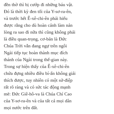
đền thờ thì bị cướp đi những báu vật. 
Đó là thời kỳ đen tối của Y-sơ-ra-ên, 
và trước hết Ê-xê-chi-ên phải hiểu 
được rằng cho dù hoàn cảnh làm nản 
lòng ra sao đi nữa thì cũng không phải 
là điều quan-trọng, cơ-bản là Đức 
Chúa Trời vẫn đang ngự trên ngôi 
Ngài tiếp tục hoàn thành mục đích 
thánh của Ngài trong thế-gian này. 
Trong sự hiện thấy của Ê-xê-chi-ên 
chứa đựng nhiều điều bí-ẩn không giải 
thích được, tuy nhiên có một sứ-điệp 
rất rõ ràng và có sức tác động mạnh 
mẽ: Đức Giê-hô-va là Chúa Chí Cao 
của Y-sơ-ra-ên và của tất cả mọi dân 
mọi nước trên đất.