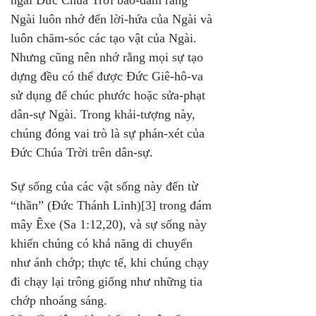
ngai Đức Chúa Trời bảo-đảm rằng 
Ngài luôn nhớ đến lời-hứa của Ngài và 
luôn chăm-sóc các tạo vật của Ngài. 
Nhưng cũng nên nhớ rằng mọi sự tạo 
dựng đều có thể được Đức Giê-hô-va 
sử dụng để chúc phước hoặc sửa-phạt 
dân-sự Ngài. Trong khải-tượng này, 
chúng đóng vai trò là sự phán-xét của 
Đức Chúa Trời trên dân-sự.
Sự sống của các vật sống này đến từ 
“thần” (Đức Thánh Linh)[3] trong đám 
mây Êxe (Sa 1:12,20), và sự sống này 
khiến chúng có khả năng di chuyển 
như ánh chớp; thực tế, khi chúng chạy 
đi chạy lại trông giống như những tia 
chớp nhoáng sáng. 