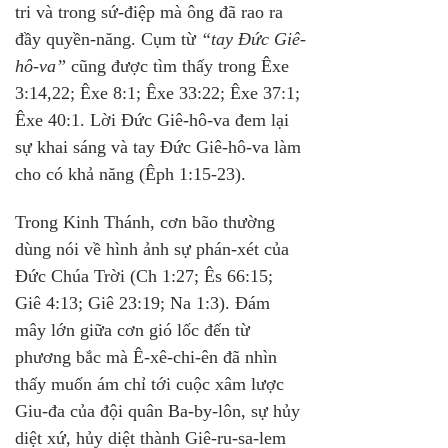
tri và trong sứ-điệp mà ông đã rao ra 
đầy quyền-năng. Cụm từ 
“tay Đức Giê-
hô-va” 
cũng được tìm thấy trong Êxe 
3:14,22; Êxe 8:1; Êxe 33:22; Êxe 37:1; 
Êxe 40:1. Lời Đức Giê-hô-va đem lại 
sự khai sáng và tay Đức Giê-hô-va làm 
cho có khả năng (Êph 1:15-23). 
Trong Kinh Thánh, cơn bão thường 
dùng nói về hình ảnh sự phán-xét của 
Đức Chúa Trời (Ch 1:27; Ês 66:15; 
Giê 4:13; Giê 23:19; Na 1:3). Đám 
mây lớn giữa cơn gió lốc đến từ 
phương bắc mà Ê-xê-chi-ên đã nhìn 
thấy muốn ám chỉ tới cuộc xâm lược 
Giu-đa của đội quân Ba-by-lôn, sự hủy 
diệt xứ, hủy diệt thành Giê-ru-sa-lem 