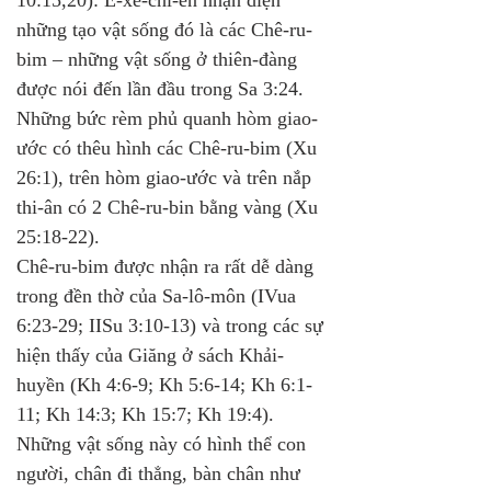
10:15,20): Ê-xê-chi-ên nhận diện 
những tạo vật sống đó là các Chê-ru-
bim – những vật sống ở thiên-đàng 
được nói đến lần đầu trong Sa 3:24. 
Những bức rèm phủ quanh hòm giao-
ước có thêu hình các Chê-ru-bim (Xu 
26:1), trên hòm giao-ước và trên nắp 
thi-ân có 2 Chê-ru-bin bằng vàng (Xu 
25:18-22). 
Chê-ru-bim được nhận ra rất dễ dàng 
trong đền thờ của Sa-lô-môn (IVua 
6:23-29; IISu 3:10-13) và trong các sự 
hiện thấy của Giăng ở sách Khải-
huyền (Kh 4:6-9; Kh 5:6-14; Kh 6:1-
11; Kh 14:3; Kh 15:7; Kh 19:4). 
Những vật sống này có hình thể con 
người, chân đi thẳng, bàn chân như 