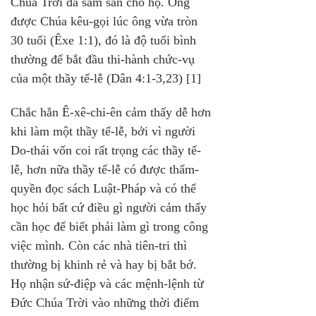
Chúa Trời đã sắm sẵn cho họ. Ông 
được Chúa kêu-gọi lúc ông vừa tròn 
30 tuổi (Êxe 1:1), đó là độ tuổi bình 
thường để bắt đầu thi-hành chức-vụ 
của một thầy tế-lễ (Dân 4:1-3,23) [1]
Chắc hẳn Ê-xê-chi-ên cảm thấy dễ hơn 
khi làm một thầy tế-lễ, bởi vì người 
Do-thái vốn coi rất trọng các thầy tế-
lễ, hơn nữa thầy tế-lễ có được thẩm-
quyền đọc sách Luật-Pháp và có thể 
học hỏi bất cứ điều gì người cảm thấy 
cần học để biết phải làm gì trong công 
việc mình. Còn các nhà tiên-tri thì 
thường bị khinh rẻ và hay bị bắt bớ. 
Họ nhận sứ-điệp và các mệnh-lệnh từ 
Đức Chúa Trời vào những thời điểm 