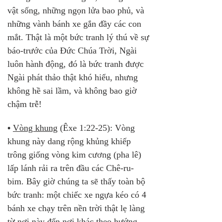
vật sống, những ngọn lửa bao phủ, và 
những vành bánh xe gắn đầy các con 
mắt. Thật là một bức tranh lý thú về sự 
báo-trước của Đức Chúa Trời, Ngài 
luôn hành động, đó là bức tranh được 
Ngài phát thảo thật khó hiểu, nhưng 
không hề sai lầm, và không bao giờ 
chậm trễ!
•
Vòng khung
 (Êxe 1:22-25): Vòng 
khung này dang rộng khủng khiếp 
trông giống vòng kim cương (pha lê) 
lấp lánh rải ra trên đầu các Chê-ru-
bim. Bây giờ chúng ta sẽ thấy toàn bộ 
bức tranh: một chiếc xe ngựa kéo có 4 
bánh xe chạy trên nền trời thật lẹ làng 
từ nơi này đến nơi khác theo hướng 