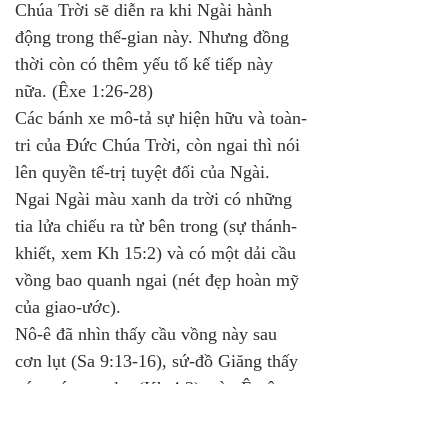
Chúa Trời sẽ diễn ra khi Ngài hành 
động trong thế-gian này. Nhưng đồng 
thời còn có thêm yếu tố kế tiếp này 
nữa. (Êxe 1:26-28) 
Các bánh xe mô-tả sự hiện hữu và toàn-
tri của Đức Chúa Trời, còn ngai thì nói 
lên quyền tể-trị tuyệt đối của Ngài. 
Ngai Ngài màu xanh da trời có những 
tia lửa chiếu ra từ bên trong (sự thánh-
khiết, xem Kh 15:2) và có một dải cầu 
vồng bao quanh ngai (nét đẹp hoàn mỹ 
của giao-ước). 
Nô-ê đã nhìn thấy cầu vồng này sau 
cơn lụt (Sa 9:13-16), sứ-đồ Giăng thấy 
nó trước cơn lụt (Kh 4:3), còn Ê-xê-
chi-ên thì thấy nó hiện diện trên cơn 
lụt và cai-trị cơn lụt. Trong cơn thịnh 