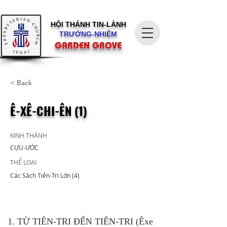
HỘI THÁNH
TIN-LÀNH
TRƯỞNG-NHIỆM
GARDEN GROVE
< Back
Ê-XÊ-CHI-ÊN (1)
KINH THÁNH
CỰU-ƯỚC
THỂ LOẠI
Các Sách Tiên-Tri Lớn (4)
1. TỪ TIÊN-TRI ĐẾN TIÊN-TRI (Êxe 