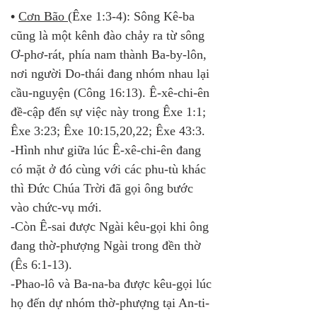
•
Cơn Bão 
(Êxe 1:3-4): Sông Kê-ba 
cũng là một kênh đào chảy ra từ sông 
Ơ-phơ-rát, phía nam thành Ba-by-lôn, 
nơi người Do-thái đang nhóm nhau lại 
cầu-nguyện (Công 16:13). Ê-xê-chi-ên 
đề-cập đến sự việc này trong Êxe 1:1; 
Êxe 3:23; Êxe 10:15,20,22; Êxe 43:3. 
-Hình như giữa lúc Ê-xê-chi-ên đang 
có mặt ở đó cùng với các phu-tù khác 
thì Đức Chúa Trời đã gọi ông bước 
vào chức-vụ mới. 
-Còn Ê-sai được Ngài kêu-gọi khi ông 
đang thờ-phượng Ngài trong đền thờ 
(Ês 6:1-13). 
-Phao-lô và Ba-na-ba được kêu-gọi lúc 
họ đến dự nhóm thờ-phượng tại An-ti-