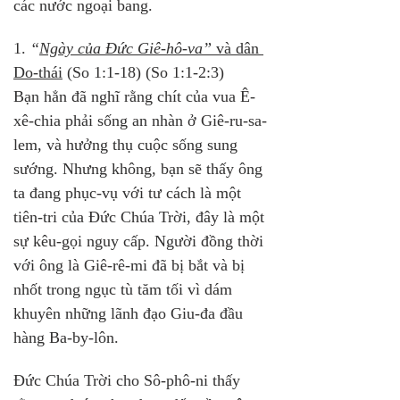
các nước ngoại bang.
1. 
“
Ngày của Đức Giê-hô-va”
 và dân 
Do-thái
 (So 1:1-18) (So 1:1-2:3)
Bạn hẳn đã nghĩ rằng chít của vua Ê-
xê-chia phải sống an nhàn ở Giê-ru-sa-
lem, và hưởng thụ cuộc sống sung 
sướng. Nhưng không, bạn sẽ thấy ông 
ta đang phục-vụ với tư cách là một 
tiên-tri của Đức Chúa Trời, đây là một 
sự kêu-gọi nguy cấp. Người đồng thời 
với ông là Giê-rê-mi đã bị bắt và bị 
nhốt trong ngục tù tăm tối vì dám 
khuyên những lãnh đạo Giu-đa đầu 
hàng Ba-by-lôn.
Đức Chúa Trời cho Sô-phô-ni thấy 