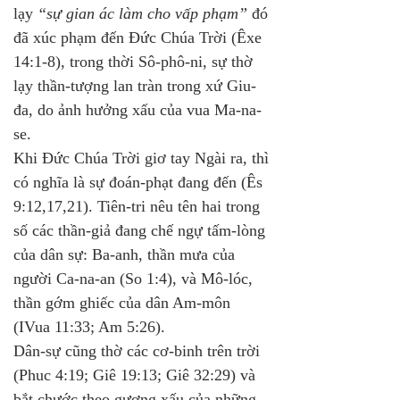
lạy 
“sự gian ác làm cho vấp phạm”
 đó 
đã xúc phạm đến Đức Chúa Trời (Êxe 
14:1-8), trong thời Sô-phô-ni, sự thờ 
lạy thần-tượng lan tràn trong xứ Giu-
đa, do ảnh hưởng xấu của vua Ma-na-
se. 
Khi Đức Chúa Trời giơ tay Ngài ra, thì 
có nghĩa là sự đoán-phạt đang đến (Ês 
9:12,17,21). Tiên-tri nêu tên hai trong 
số các thần-giả đang chế ngự tấm-lòng 
của dân sự: Ba-anh, thần mưa của 
người Ca-na-an (So 1:4), và Mô-lóc, 
thần gớm ghiếc của dân Am-môn 
(IVua 11:33; Am 5:26). 
Dân-sự cũng thờ các cơ-binh trên trời 
(Phuc 4:19; Giê 19:13; Giê 32:29) và 
bắt chước theo gương xấu của những 