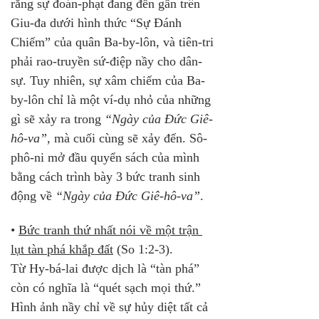
rằng sự đoán-phạt đang đến gần trên 
Giu-đa dưới hình thức “Sự Đánh 
Chiếm” của quân Ba-by-lôn, và tiên-tri 
phải rao-truyền sứ-điệp nầy cho dân-
sự. Tuy nhiên, sự xâm chiếm của Ba-
by-lôn chỉ là một ví-dụ nhỏ của những 
gì sẽ xảy ra trong 
“Ngày của Đức Giê-
hô-va”
, mà cuối cùng sẽ xảy đến. Sô-
phô-ni mở đầu quyển sách của mình 
bằng cách trình bày 3 bức tranh sinh 
động về 
“Ngày của Đức Giê-hô-va”
.
• 
Bức tranh thứ nhất nói về một trận 
lụt tàn phá khắp đất
 (So 1:2-3). 
Từ Hy-bá-lai được dịch là “tàn phá” 
còn có nghĩa là “quét sạch mọi thứ.” 
Hình ảnh nầy chỉ về sự hủy diệt tất cả 