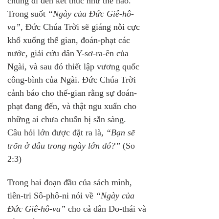
chúng đi đến kết thúc như thế nào. 
Trong suốt 
“Ngày của Đức Giê-hô-
va”,
 Đức Chúa Trời sẽ giáng nỗi cực 
khổ xuống thế gian, đoán-phạt các 
nước, giải cứu dân Y-sơ-ra-ên của 
Ngài, và sau đó thiết lập vương quốc 
công-bình của Ngài. Đức Chúa Trời 
cảnh báo cho thế-gian rằng sự đoán-
phạt đang đến, và thật ngu xuẩn cho 
những ai chưa chuẩn bị sẵn sàng. 
Câu hỏi lớn được đặt ra là, 
“Bạn sẽ 
trốn ở đâu trong ngày lớn đó?” 
(So 
2:3)
Trong hai đoạn đầu của sách mình, 
tiên-tri Sô-phô-ni nói về 
“Ngày của 
Đức Giê-hô-va”
 cho cả dân Do-thái và 