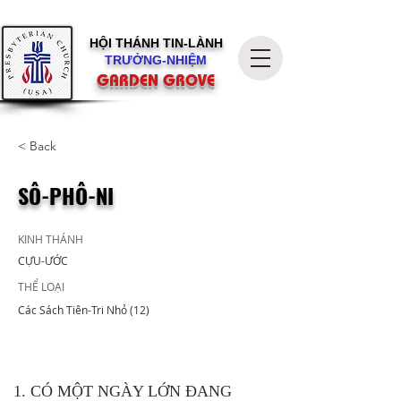
HỘI THÁNH
TIN-LÀNH
TRƯỞNG-NHIỆM
GARDEN GROVE
< Back
SÔ-PHÔ-NI
KINH THÁNH
CỰU-ƯỚC
THỂ LOẠI
Các Sách Tiên-Tri Nhỏ (12)
1. CÓ MỘT NGÀY LỚN ĐANG 