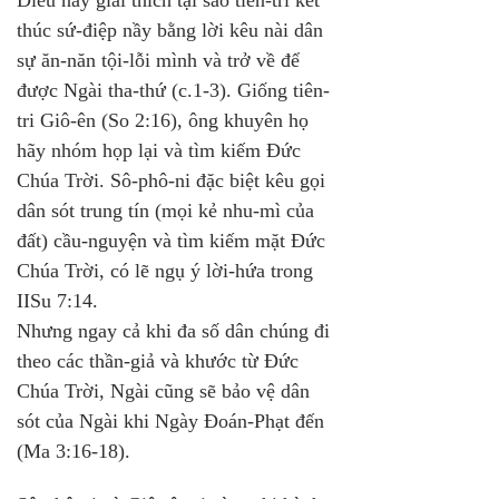
Điều nầy giải thích tại sao tiên-tri kết 
thúc sứ-điệp nầy bằng lời kêu nài dân 
sự ăn-năn tội-lỗi mình và trở về để 
được Ngài tha-thứ (c.1-3). Giống tiên-
tri Giô-ên (So 2:16), ông khuyên họ 
hãy nhóm họp lại và tìm kiếm Đức 
Chúa Trời. Sô-phô-ni đặc biệt kêu gọi 
dân sót trung tín (mọi kẻ nhu-mì của 
đất) cầu-nguyện và tìm kiếm mặt Đức 
Chúa Trời, có lẽ ngụ ý lời-hứa trong 
IISu 7:14.
Nhưng ngay cả khi đa số dân chúng đi 
theo các thần-giả và khước từ Đức 
Chúa Trời, Ngài cũng sẽ bảo vệ dân 
sót của Ngài khi Ngày Đoán-Phạt đến 
(Ma 3:16-18).