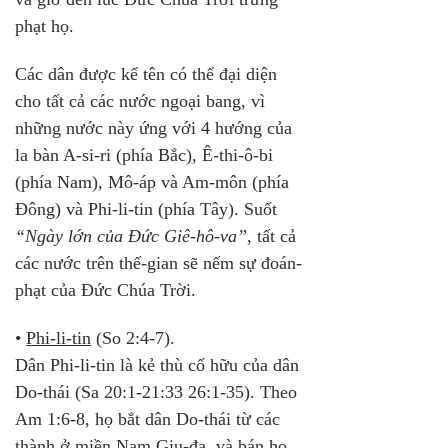
phạt họ.
Các dân được kể tên có thể đại diện 
cho tất cả các nước ngoại bang, vì 
những nước này ứng với 4 hướng của 
la bàn A-si-ri (phía Bắc), Ê-thi-ô-bi 
(phía Nam), Mô-áp và Am-môn (phía 
Đông) và Phi-li-tin (phía Tây). Suốt 
“Ngày lớn của Đức Giê-hô-va”
, tất cả 
các nước trên thế-gian sẽ nếm sự đoán-
phạt của Đức Chúa Trời.
• 
Phi-li-tin
 (So 2:4-7). 
Dân Phi-li-tin là kẻ thù cố hữu của dân 
Do-thái (Sa 20:1-21:33 26:1-35). Theo 
Am 1:6-8, họ bắt dân Do-thái từ các 
thành ở miền Nam Giu-đa, và bán họ 