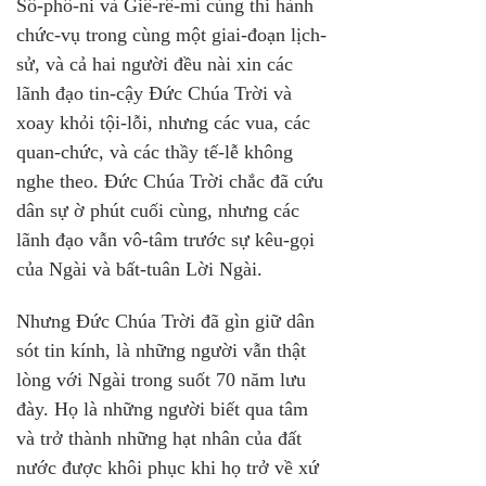
Sô-phô-ni và Giê-rê-mi cùng thi hành 
chức-vụ trong cùng một giai-đoạn lịch-
sử, và cả hai người đều nài xin các 
lãnh đạo tin-cậy Đức Chúa Trời và 
xoay khỏi tội-lỗi, nhưng các vua, các 
quan-chức, và các thầy tế-lễ không 
nghe theo. Đức Chúa Trời chắc đã cứu 
dân sự ờ phút cuối cùng, nhưng các 
lãnh đạo vẫn vô-tâm trước sự kêu-gọi 
của Ngài và bất-tuân Lời Ngài.
Nhưng Đức Chúa Trời đã gìn giữ dân 
sót tin kính, là những người vẫn thật 
lòng với Ngài trong suốt 70 năm lưu 
đày. Họ là những người biết qua tâm 
và trở thành những hạt nhân của đất 
nước được khôi phục khi họ trở về xứ 