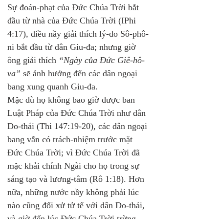
Sự đoán-phạt của Đức Chúa Trời bắt 
đầu từ nhà của Đức Chúa Trời (IPhi 
4:17), điều nầy giải thích lý-do Sô-phô-
ni bắt đầu từ dân Giu-đa; nhưng giờ 
ông giải thích 
“Ngày của Đức Giê-hô-
va”
 sẽ ảnh hưởng đến các dân ngoại 
bang xung quanh Giu-đa. 
Mặc dù họ không bao giờ được ban 
Luật Pháp của Đức Chúa Trời như dân 
Do-thái (Thi 147:19-20), các dân ngoại 
bang vẫn có trách-nhiệm trước mặt 
Đức Chúa Trời; vì Đức Chúa Trời đã 
mặc khải chính Ngài cho họ trong sự 
sáng tạo và lương-tâm (Rô 1:18). Hơn 
nữa, những nước nầy không phải lúc 
nào cũng đối xử tử tế với dân Do-thái, 
và giờ đến lúc Đức Chúa Trời trừng 