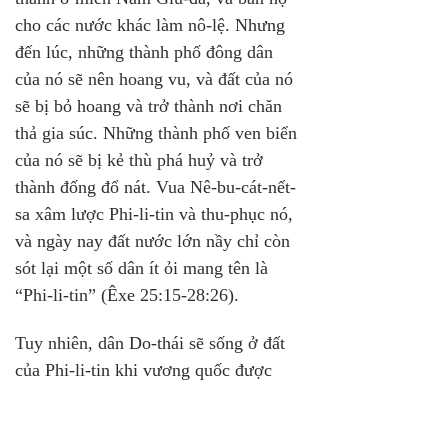
cho các nước khác làm nô-lệ. Nhưng 
đến lúc, những thành phố đông dân 
của nó sẽ nên hoang vu, và đất của nó 
sẽ bị bỏ hoang và trở thành nơi chăn 
thả gia súc. Những thành phố ven biển 
của nó sẽ bị kẻ thù phá huỷ và trở 
thành đống đổ nát. Vua Nê-bu-cát-nết-
sa xâm lược Phi-li-tin và thu-phục nó, 
và ngày nay đất nước lớn nầy chỉ còn 
sót lại một số dân ít ỏi mang tên là 
“Phi-li-tin” (Êxe 25:15-28:26).
Tuy nhiên, dân Do-thái sẽ sống ở đất 
của Phi-li-tin khi vương quốc được 
thiết lập, và Đức Chúa Trời sẽ giúp họ 
có thể sống trong hòa bình. Sô-phô-ni 