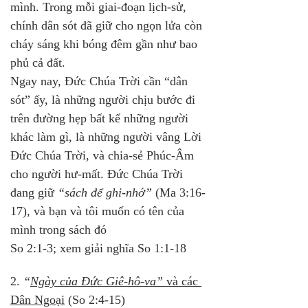
mình. Trong mỗi giai-đoạn lịch-sử, 
chính dân sót đã giữ cho ngọn lửa còn 
cháy sáng khi bóng đêm gần như bao 
phủ cả đất. 
Ngay nay, Đức Chúa Trời cần “dân 
sót” ấy, là những người chịu bước đi 
trên đường hẹp bất kể những người 
khác làm gì, là những người vâng Lời 
Đức Chúa Trời, và chia-sẻ Phúc-Âm 
cho người hư-mất. Đức Chúa Trời 
đang giữ 
“sách để ghi-nhớ”
 (Ma 3:16-
17), và bạn và tôi muốn có tên của 
mình trong sách đó
So 2:1-3; xem giải nghĩa So 1:1-18
2. 
“
Ngày của Đức Giê-hô-va”
 và các 
Dân Ngoại
 (So 2:4-15)