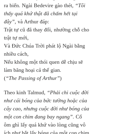
ra biển. Ngài Bedevire gào thét, 
“Tôi 
thấy quá khứ thật đã chấm hết tại 
đây”
, và Arthur đáp:
Trật tự cũ đã thay đổi, nhường chỗ cho 
trật tự mới,
Và Đức Chúa Trời phát lộ Ngài bằng 
nhiều cách,
Nếu không một thói quen dễ chịu sẽ 
làm băng hoại cả thế gian.
(
“The Passing of Arthur”
)
Theo kinh Talmud, 
“Phải chi cuộc đời 
như cái bóng của bức tường hoặc của 
cây cao, nhưng cuộc đời như bóng của 
một con chim đang bay ngang”
. Cố 
ôm ghì lấy quá khứ vào lòng cũng vô 
ích như bắt lấy bóng của một con chim 