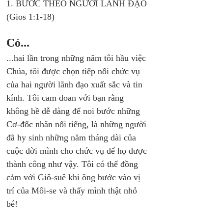
1. BƯỚC THEO NGƯỜI LÃNH ĐẠO 
(Gios 1:1-18)
Có...
...hai lần trong những năm tôi hầu việc 
Chúa, tôi được chọn tiếp nối chức vụ 
của hai người lãnh đạo xuất sắc và tin 
kính. Tôi cam đoan với bạn rằng 
không hề dễ dàng để noi bước những 
Cơ-đốc nhân nổi tiếng, là những người 
đã hy sinh những năm tháng dài của 
cuộc đời mình cho chức vụ để họ được 
thành công như vậy. Tôi có thể đồng 
cảm với Giô-suê khi ông bước vào vị 
trí của Môi-se và thấy mình thật nhỏ 
bé!