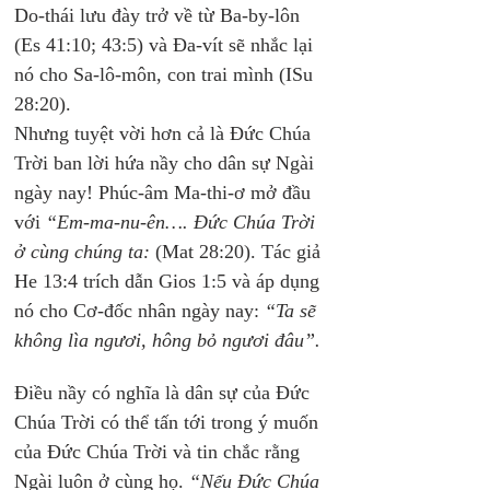
Do-thái lưu đày trở về từ Ba-by-lôn 
(Es 41:10; 43:5) và Đa-vít sẽ nhắc lại 
nó cho Sa-lô-môn, con trai mình (ISu 
28:20). 
Nhưng tuyệt vời hơn cả là Đức Chúa 
Trời ban lời hứa nầy cho dân sự Ngài 
ngày nay! Phúc-âm Ma-thi-ơ mở đầu 
với 
“Em-ma-nu-ên…. Đức Chúa Trời 
ở cùng chúng ta: 
(Mat 28:20). Tác giả 
He 13:4 trích dẫn Gios 1:5 và áp dụng 
nó cho Cơ-đốc nhân ngày nay: 
“Ta sẽ 
không lìa ngươi, hông bỏ ngươi đâu”.
Điều nầy có nghĩa là dân sự của Đức 
Chúa Trời có thể tấn tới trong ý muốn 
của Đức Chúa Trời và tin chắc rằng 
Ngài luôn ở cùng họ. 
“Nếu Đức Chúa 