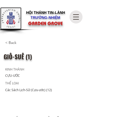
HỘI THÁNH
TIN-LÀNH
TRƯỞNG-NHIỆM
GARDEN GROVE
< Back
GIÔ-SUÊ (1)
KINH THÁNH
CỰU-ƯỚC
THỂ LOẠI
Các Sách Lịch-Sử (Cựu-ước) (12)