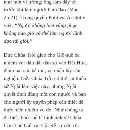
như một vị tướng; ông làm đầy tớ 
trước khi làm người lãnh đạo (Mat 
25:21). Trong quyển Polities, Aristotle 
viết,
 “Người không biết vâng phục 
không bao giờ có thể làm người lãnh 
đạo tài giỏi.”
Đức Chúa Trời giao cho Giô-suê ba 
nhiệm vụ: dẫn dắt dân sự vào Đất Hứa, 
đánh bại các kẻ thù, và nhận lấy sản 
nghiệp. Đức Chúa Trời có thể sai thiên 
sứ Ngài làm việc nầy, nhưng Ngài 
quyết định dùng một con người và ban 
cho người ấy quyền phép cần thiết để 
thực hiện nhiệm vụ đó. Như chúng ta 
đã biết, Giô-suê là hình ảnh về Chúa 
Cứu Thế Giê-xu, Cội Rễ sự cứu rỗi 