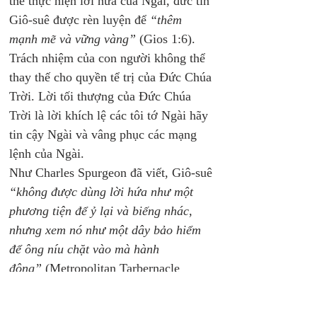
thể thực hiện lời hứa của Ngài, đức tin 
Giô-suê được rèn luyện để 
“thêm 
mạnh mẽ và vững vàng”
 (Gios 1:6). 
Trách nhiệm của con người không thể 
thay thế cho quyền tể trị của Đức Chúa 
Trời. Lời tối thượng của Đức Chúa 
Trời là lời khích lệ các tôi tớ Ngài hãy 
tin cậy Ngài và vâng phục các mạng 
lệnh của Ngài. 
Như Charles Spurgeon đã viết, Giô-suê 
“không được dùng lời hứa như một 
phương tiện để ỷ lại và biếng nhác, 
nhưng xem nó như một dây bảo hiểm 
để ông níu chặt vào mà hành 
động”
 (Metropolitan Tarbernacle 
Pulpit, tập 14, trang 97). Tóm lại, 
những lời hứa của Đức Chúa Trời là sự 