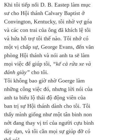
Khi tôi tiếp nối D. B. Eastep làm mục 
sư cho Hội thánh Calvary Baptist ở 
Convington, Kentucky, tôi nhờ vợ góa 
và các con trai của ông đã khích lệ tôi 
và hứa hỗ trợ tôi thế nào. Tôi nhớ có 
một vị chấp sự, George Evans, đến văn 
phòng Hội thánh và nói anh ta sẽ làm 
mọi việc để giúp tôi, 
“kể cả rửa xe và 
đánh giày”
 cho tôi.
Tôi không bao giờ nhờ Goerge làm 
những công việc đó, nhưng lời nói của 
anh ta biểu lộ thái độ động viên của 
ban trị sự Hội thánh dành cho tôi. Tôi 
thấy mình giống như một tân binh non 
nớt đang thay vị trí của người cựu binh 
dày dạn, và tôi cần mọi sự giúp đỡ có 
thể có!