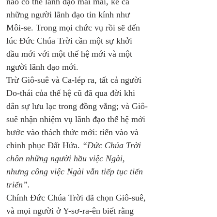
nào có thể lãnh đạo mãi mãi, kể cả 
những người lãnh đạo tin kính như 
Môi-se. Trong mọi chức vụ rồi sẽ đến 
lúc Đức Chúa Trời cần một sự khởi 
đầu mới với một thế hệ mới và một 
người lãnh đạo mới. 
Trừ Giô-suê và Ca-lép ra, tất cả người 
Do-thái của thế hệ cũ đã qua đời khi 
dân sự lưu lạc trong đồng vắng; và Giô-
suê nhận nhiệm vụ lãnh đạo thế hệ mới 
bước vào thách thức mới: tiến vào và 
chinh phục Đất Hứa. 
“Đức Chúa Trời 
chôn những người hầu việc Ngài, 
nhưng công việc Ngài vẫn tiếp tục tiến 
triển”.
Chính Đức Chúa Trời đã chọn Giô-suê, 
và mọi người ở Y-sơ-ra-ên biết rằng 