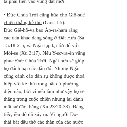
ta phải tiến vào vùng đất mới.
• 
Đức Chúa Trời cũng hứa cho Giô-suê 
chiến thắng kẻ thù
 (Gios 1:5). 
Đức Giê-hô-va bảo Áp-ra-ham rằng 
các dân khác đang sống ở Đất Hứa (Sa 
15:18-21), và Ngài lặp lại lời đó với 
Môi-se (Xu 3:17). Nếu Y-sơ-ra-ên vâng 
phục Đức Chúa Trời, Ngài hứa sẽ giúp 
họ đánh bại các dân đó. Nhưng Ngài 
cũng cảnh cáo dân sự không được thoả 
hiệp với kẻ thù trong bất cứ phương 
diện nào, bởi vì nếu làm như vậy họ sẽ 
thắng trong cuộc chiến nhưng lại đánh 
mất sự đắc thắng (Xu 23:20-33). Đáng 
tiếc, iều đó đã xảy ra. Vì người Do-
thái bắt đầu thờ các thần của các nước 