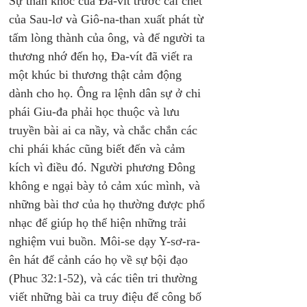
Sự than khóc của Đa-vít trước cái chết 
của Sau-lơ và Giô-na-than xuất phát từ 
tấm lòng thành của ông, và để người ta 
thương nhớ đến họ, Đa-vít đã viết ra 
một khúc bi thương thật cảm động 
dành cho họ. Ông ra lệnh dân sự ở chi 
phái Giu-đa phải học thuộc và lưu 
truyền bài ai ca nầy, và chắc chắn các 
chi phái khác cũng biết đến và cảm 
kích vì điều đó. Người phương Đông 
không e ngại bày tỏ cảm xúc mình, và 
những bài thơ của họ thường được phổ 
nhạc để giúp họ thể hiện những trải 
nghiệm vui buồn. Môi-se dạy Y-sơ-ra-
ên hát để cảnh cáo họ về sự bội đạo 
(Phuc 32:1-52), và các tiên tri thường 
viết những bài ca truy điệu để công bố 