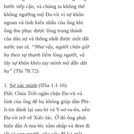
bước tiếp cận, và chúng ta không thể 
không ngưỡng mộ Đa-vít vì sự khôn 
ngoan và tính kiên nhẫn của ông khi 
ông thu phục được lòng trung thành 
của dân sự và thống nhất được một đất 
nước tan rã. 
“Như vậy, người chăn giữ 
họ theo sự thanh liêm lòng người, và 
lấy sự khôn khéo tay mình mà dẫn dắt 
họ”
 (Thi 78:72)
1. 
Sự xác minh
 (IISa 1:1-16)
Đức Chúa Trời ngăn chặn Đa-vít và 
lính của ông để họ không giúp dân Phi-
li-tin đánh lại sau-lơ và Y-sơ-ra-ên, nên 
Đa-vít trở về Xiếc-lác. Ở đó ông phát 
hiện dân A-ma-léc xâm nhập và đem đi 
tất cả con người, của cải; để lại một 