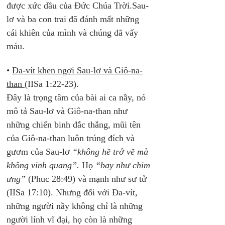
được xức dầu của Đức Chúa Trời.Sau-
lơ và ba con trai đã đánh mất những 
cái khiên của mình và chúng đã vấy 
máu.
• 
Đa-vít khen ngợi Sau-lơ và Giô-na-
than 
(IISa 1:22-23). 
Đây là trọng tâm của bài ai ca nầy, nó 
mô tả Sau-lơ và Giô-na-than như 
những chiến binh đắc thắng, mũi tên 
của Giô-na-than luôn trúng đích và 
gươm của Sau-lơ 
“không hề trở về mà 
không vinh quang”. 
Họ
 “bay như chim 
ưng”
 (Phuc 28:49) và mạnh như sư tử 
(IISa 17:10). Nhưng đối với Đa-vít, 
những người nầy không chỉ là những 
người lính vĩ đại, họ còn là những 