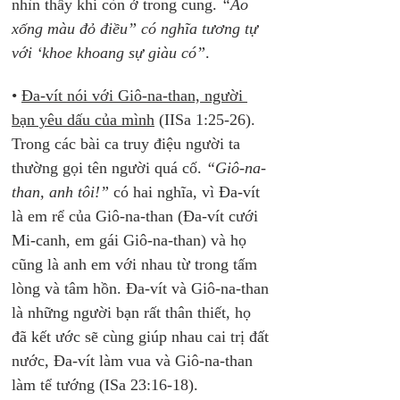
nhìn thấy khi còn ở trong cung. 
“Áo 
xống màu đỏ điều” có nghĩa tương tự 
với ‘khoe khoang sự giàu có”
.
• 
Đa-vít nói với Giô-na-than, người 
bạn yêu dấu của mình
 (IISa 1:25-26). 
Trong các bài ca truy điệu người ta 
thường gọi tên người quá cố. 
“Giô-na-
than, anh tôi!”
 có hai nghĩa, vì Đa-vít 
là em rể của Giô-na-than (Đa-vít cưới 
Mi-canh, em gái Giô-na-than) và họ 
cũng là anh em với nhau từ trong tấm 
lòng và tâm hồn. Đa-vít và Giô-na-than 
là những người bạn rất thân thiết, họ 
đã kết ước sẽ cùng giúp nhau cai trị đất 
nước, Đa-vít làm vua và Giô-na-than 
làm tể tướng (ISa 23:16-18). 