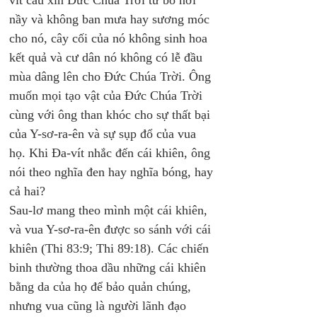
vít cầu xin Đức Chúa Trời từ bỏ nơi 
nầy và không ban mưa hay sương móc 
cho nó, cây cối của nó không sinh hoa 
kết quả và cư dân nó không có lễ đầu 
mùa dâng lên cho Đức Chúa Trời. Ông 
muốn mọi tạo vật của Đức Chúa Trời 
cùng với ông than khóc cho sự thất bại 
của Y-sơ-ra-ên và sự sụp đổ của vua 
họ. Khi Đa-vít nhắc đến cái khiên, ông 
nói theo nghĩa đen hay nghĩa bóng, hay 
cả hai? 
Sau-lơ mang theo mình một cái khiên, 
và vua Y-sơ-ra-ên được so sánh với cái 
khiên (Thi 83:9; Thi 89:18). Các chiến 
binh thường thoa dầu những cái khiên 
bằng da của họ để bảo quản chúng, 
nhưng vua cũng là người lãnh đạo 