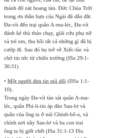
thành đổ nát hoang tàn. Đức Chúa Trời 
trong ơn thần hựu của Ngài đã dẫn đắt 
Đa-vít đến trại quân A-ma-léc, Đa-vít 
đánh kẻ thù tháo chạy, giải cứu phụ nữ 
và trẻ em, thu hồi tất cả những gì đã bị 
cướp đi. Sau đó họ trở về Xiếc-lác và 
chờ tin tức từ chiến trường (ISa 29:1-
30:31)
• 
Một người đưa tin nói dối
 (IISa 1:1-
10). 
Trong ngày Đa-vít tàn sát quân A-ma-
léc, quân Phi-li-tin áp đảo Sau-lơ và 
quân của ông ta ở núi Ghinh-bô-a, và 
chính nơi nầy Sau-lơ và ba con trai 
ông ta bị giết chết (ISa 31:1-13 ISu 