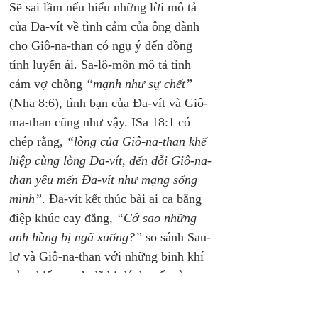
Sẽ sai lầm nếu hiểu những lời mô tả 
của Đa-vít về tình cảm của ông dành 
cho Giô-na-than có ngụ ý đến đồng 
tính luyến ái. Sa-lô-môn mô tả tình 
cảm vợ chồng 
“mạnh như sự chết” 
(Nha 8:6), tình bạn của Đa-vít và Giô-
ma-than cũng như vậy. ISa 18:1 có 
chép rằng, 
“lòng của Giô-na-than khế 
hiệp cùng lòng Đa-vít, đến đỗi Giô-na-
than yêu mến Đa-vít như mạng sống 
mình”
. Đa-vít kết thúc bài ai ca bằng 
điệp khúc cay đắng, 
“Cớ sao những 
anh hùng bị ngã xuống?” 
so sánh Sau-
lơ và Giô-na-than với những binh khí 
của chiến tranh đã bị đánh mất và 
không bao giờ còn được sử dụng.