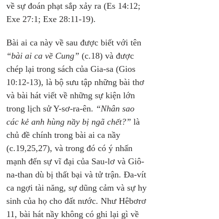
về sự đoán phạt sắp xảy ra (Es 14:12; 
Exe 27:1; Exe 28:11-19).
Bài ai ca này về sau được biết với tên 
“bài ai ca về Cung” 
(c.18) và được 
chép lại trong sách của Gia-sa (Gios 
10:12-13), là bộ sưu tập những bài thơ 
và bài hát viết về những sự kiện lớn 
trong lịch sử Y-sơ-ra-ên. 
“Nhân sao 
các kẻ anh hùng nầy bị ngã chết?”
 là 
chủ đề chính trong bài ai ca nầy 
(c.19,25,27), và trong đó có ý nhấn 
mạnh đến sự vĩ đại của Sau-lơ và Giô-
na-than dù bị thất bại và tử trận. Đa-vít 
ca ngợi tài năng, sự dũng cảm và sự hy 
sinh của họ cho đất nước. Như Hêbơrơ 
11, bài hát nầy không có ghi lại gì về 