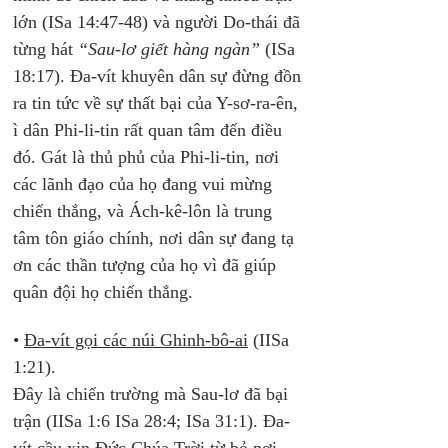
lớn (ISa 14:47-48) và người Do-thái đã 
từng hát 
“Sau-lơ giết hàng ngàn”
 (ISa 
18:17). Đa-vít khuyên dân sự đừng đồn 
ra tin tức về sự thất bại của Y-sơ-ra-ên, 
ì dân Phi-li-tin rất quan tâm đến điều 
đó. Gát là thủ phủ của Phi-li-tin, nơi 
các lãnh đạo của họ đang vui mừng 
chiến thắng, và Ách-kê-lôn là trung 
tâm tôn giáo chính, nơi dân sự đang tạ 
ơn các thần tượng của họ vì đã giúp 
quân đội họ chiến thắng.
• 
Đa-vít gọi các núi Ghinh-bô-ai
 (IISa 
1:21). 
Đây là chiến trường mà Sau-lơ đã bại 
trận (IISa 1:6 ISa 28:4; ISa 31:1). Đa-