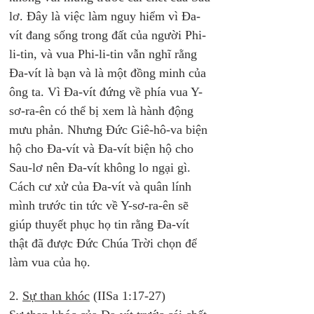
lơ. Đây là việc làm nguy hiểm vì Đa-
vít đang sống trong đất của người Phi-
li-tin, và vua Phi-li-tin vẫn nghĩ rằng 
Đa-vít là bạn và là một đồng minh của 
ông ta. Vì Đa-vít đứng về phía vua Y-
sơ-ra-ên có thể bị xem là hành động 
mưu phản. Nhưng Đức Giê-hô-va biện 
hộ cho Đa-vít và Đa-vít biện hộ cho 
Sau-lơ nên Đa-vít không lo ngại gì. 
Cách cư xử của Đa-vít và quân lính 
mình trước tin tức về Y-sơ-ra-ên sẽ 
giúp thuyết phục họ tin rằng Đa-vít 
thật đã được Đức Chúa Trời chọn để 
làm vua của họ.
2. 
Sự than khóc
 (IISa 1:17-27)