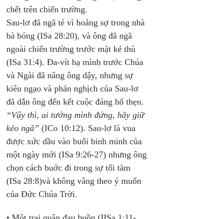
chết trên chiến trường. 
Sau-lơ đã ngã té vì hoảng sợ trong nhà 
bà bóng (ISa 28:20), và ông đã ngã 
ngoài chiến trường trước mặt kẻ thù 
(ISa 31:4). Đa-vít hạ mình trước Chúa 
và Ngài đã nâng ông dậy, nhưng sự 
kiêu ngạo và phản nghịch của Sau-lơ 
đã dẫn ông đến kết cuộc đáng hổ thẹn. 
“Vậy thì, ai tưởng mình đứng, hãy giữ 
kẻo ngã”
 (ICo 10:12). Sau-lơ là vua 
được xức dầu vào buổi binh minh của 
một ngày mới (ISa 9:26-27) nhưng ông 
chọn cách buớc đi trong sự tối tăm 
(ISa 28:8)và không vâng theo ý muốn 
của Đức Chúa Trời.
• 
Một trại quân đau buồn
 (IISa 1:11-