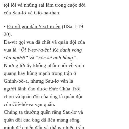
tội lỗi và những sai lầm trong cuộc đời 
của Sau-lơ và Giô-na-than.
• 
Đa-vít gọi dân Y-sơ-ra-ên
 (IISa 1:19-
20). 
Đa-vít gọi vua đã chết và quân đội của 
vua là 
“Ôi Y-sơ-ra-ên! Kẻ danh vọng 
của ngươi”
 và 
“các kẻ anh hùng”
. 
Những lời ấy không nhằm nói về vinh 
quang hay hùng mạnh trong trận ở 
Ghinh-bô-a, nhưng Sau-lơ vẫn là 
người lãnh đạo được Đức Chúa Trời 
chọn và quân đội của ông là quân đội 
của Giê-hô-va vạn quân. 
Chúng ta thường quên rằng Sau-lơ và 
quân đội của ông đã liều mạng sống 
mình để chiến đấu và thắng nhiều trận 