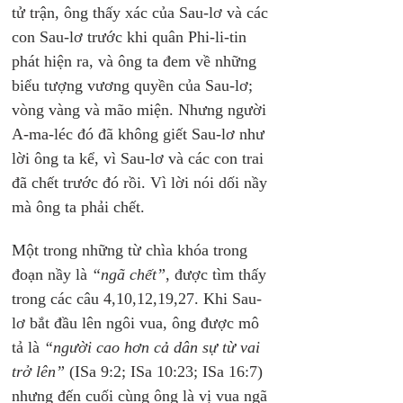
tử trận, ông thấy xác của Sau-lơ và các 
con Sau-lơ trước khi quân Phi-li-tin 
phát hiện ra, và ông ta đem về những 
biểu tượng vương quyền của Sau-lơ; 
vòng vàng và mão miện. Nhưng người 
A-ma-léc đó đã không giết Sau-lơ như 
lời ông ta kể, vì Sau-lơ và các con trai 
đã chết trước đó rồi. Vì lời nói dối nầy 
mà ông ta phải chết.
Một trong những từ chìa khóa trong 
đoạn nầy là 
“ngã chết”
, được tìm thấy 
trong các câu 4,10,12,19,27. Khi Sau-
lơ bắt đầu lên ngôi vua, ông được mô 
tả là 
“người cao hơn cả dân sự từ vai 
trở lên”
 (ISa 9:2; ISa 10:23; ISa 16:7) 
nhưng đến cuối cùng ông là vị vua ngã 