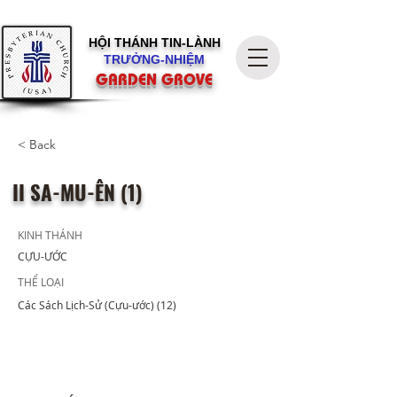
HỘI THÁNH
TIN-LÀNH
TRƯỞNG-NHIỆM
GARDEN GROVE
< Back
II SA-MU-ÊN (1)
KINH THÁNH
CỰU-ƯỚC
THỂ LOẠI
Các Sách Lịch-Sử (Cựu-ước) (12)