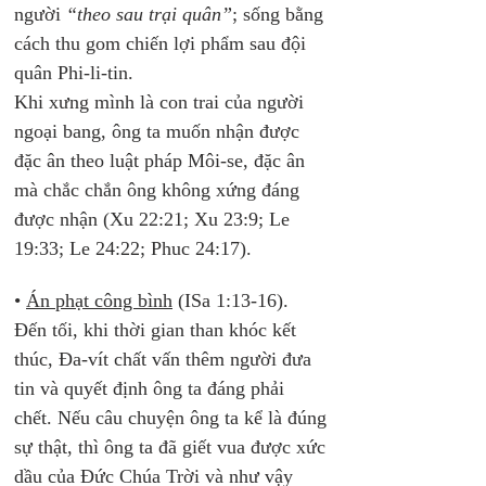
người 
“theo sau trại quân”
; sống bằng 
cách thu gom chiến lợi phẩm sau đội 
quân Phi-li-tin.
Khi xưng mình là con trai của người 
ngoại bang, ông ta muốn nhận được 
đặc ân theo luật pháp Môi-se, đặc ân 
mà chắc chắn ông không xứng đáng 
được nhận (Xu 22:21; Xu 23:9; Le 
19:33; Le 24:22; Phuc 24:17).
• 
Án phạt công bình
 (ISa 1:13-16). 
Đến tối, khi thời gian than khóc kết 
thúc, Đa-vít chất vấn thêm người đưa 
tin và quyết định ông ta đáng phải 
chết. Nếu câu chuyện ông ta kể là đúng 
sự thật, thì ông ta đã giết vua được xức 
dầu của Đức Chúa Trời và như vậy 