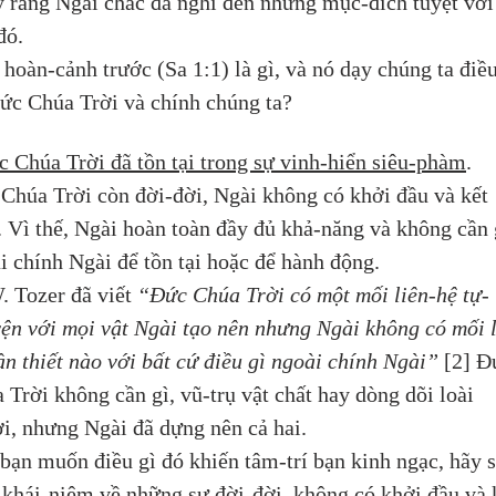
ý rằng Ngài chắc đã nghĩ đến những mục-đích tuyệt vời
đó. 
 hoàn-cảnh trước (Sa 1:1) là gì, và nó dạy chúng ta điều
ức Chúa Trời và chính chúng ta?
 Chúa Trời đã tồn tại trong sự vinh-hiển siêu-phàm
. 
Chúa Trời còn đời-đời, Ngài không có khởi đầu và kết 
. Vì thế, Ngài hoàn toàn đầy đủ khả-năng và không cần 
i chính Ngài để tồn tại hoặc để hành động. 
. Tozer đã viết 
“Đức Chúa Trời có một mối liên-hệ tự-
ện với mọi vật Ngài tạo nên nhưng Ngài không có mối l
ần thiết nào với bất cứ điều gì ngoài chính Ngài”
 [2] Đ
 Trời không cần gì, vũ-trụ vật chất hay dòng dõi loài 
i, nhưng Ngài đã dựng nên cả hai.
bạn muốn điều gì đó khiến tâm-trí bạn kinh ngạc, hãy s
khái-niệm về những sự đời-đời, không có khởi đầu và 