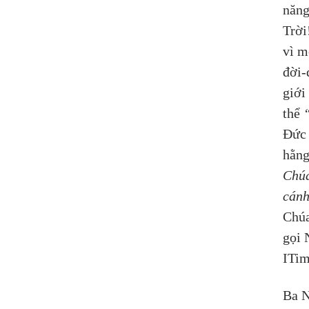
năng
Trời
vì m
đời-
giới
thể 
Đức 
hằng
Chúa
cánh
Chúa
gọi 
ITim
Ba N