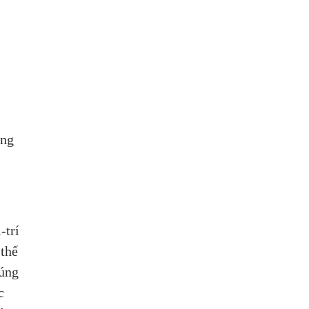
ng 
-trí 
thế 
úng 
c 