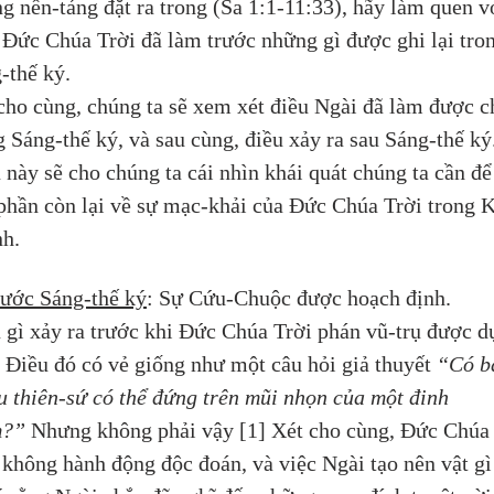
g nền-tảng đặt ra trong (Sa 1:1-11:33), hãy làm quen v
 Đức Chúa Trời đã làm trước những gì được ghi lại tro
-thế ký. 
cho cùng, chúng ta sẽ xem xét điều Ngài đã làm được c
g Sáng-thế ký, và sau cùng, điều xảy ra sau Sáng-thế ký.
 này sẽ cho chúng ta cái nhìn khái quát chúng ta cần để
phần còn lại về sự mạc-khải của Đức Chúa Trời trong K
h.
ước Sáng-thế ký
: Sự Cứu-Chuộc được hoạch định.
 gì xảy ra trước khi Đức Chúa Trời phán vũ-trụ được d
 Điều đó có vẻ giống như một câu hỏi giả thuyết 
“Có b
u thiên-sứ có thể đứng trên mũi nhọn của một đinh 
m?”
 Nhưng không phải vậy [1] Xét cho cùng, Đức Chúa
 không hành động độc đoán, và việc Ngài tạo nên vật gì