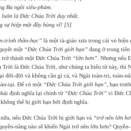
g Ba ngôi siêu-phàm.
 luôn là Đức Chúa Trời duy nhất.
g sự hiệp một đầy hùng vĩ! [5]
n-trình thần-học”
 là một tà-giáo xưa trong cái vỏ hiện đ
quyết một 
“Đức Chúa Trời giới hạn”
 đang ở trong tiến
h trở thành một Đức Chúa Trời 
“lớn hơn”
. Nhưng nếu 
 Trời là Đức Chúa Trời, như chúng ta hiểu từ này, thì 
tại đời-đời và không cần gì cả, và Ngài toàn-tri, toàn-nă
oàn-tại. Để có một 
“Đức Chúa Trời giới hạn”
, bạn trướ
phải định nghĩa lại chính từ 
“Đức Chúa Trời”
 vì Đức C
 không thể bị giới hạn bởi định nghĩa.
nữa, nếu Đức Chúa Trời bị giới hạn và 
“trở nên lớn h
quyền-năng nào sẽ khiến Ngài trở nên lớn hơn? Quyền-