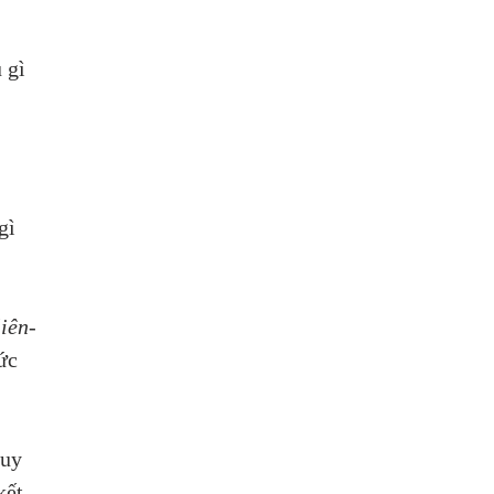
 
 gì 
gì 
iên-
ức 
uy 
kết 