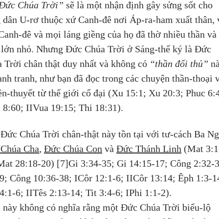
Đức Chúa Trời”
 sẽ là một nhận định gây sửng sốt cho 
 dân U-rơ thuộc xứ Canh-đê nơi Áp-ra-ham xuất thân, v
Canh-đê và mọi láng giềng của họ đã thờ nhiều thần và
 lớn nhỏ. Nhưng Đức Chúa Trời ở Sáng-thế ký là Đức 
 Trời chân thật duy nhất và không có 
“thần đối thủ”
 n
ạnh tranh, như bạn đã đọc trong các chuyện thần-thoại v
ền-thuyết từ thế giới cổ đại (Xu 15:1; Xu 20:3; Phuc 6:4
 8:60; IIVua 19:15; Thi 18:31).
Đức Chúa Trời chân-thật này tồn tại với tư-cách Ba Ng
 Chúa Cha
, 
Đức Chúa Con
 và 
Đức Thánh Linh
 (Mat 3:1
Mat 28:18-20) [7]Gi 3:34-35; Gi 14:15-17; Công 2:32-3
9; Công 10:36-38; ICôr 12:1-6; IICôr 13:14; Êph 1:3-1
4:1-6; IITês 2:13-14; Tit 3:4-6; IPhi 1:1-2). 
 này không có nghĩa rằng một Đức Chúa Trời biểu-lộ 