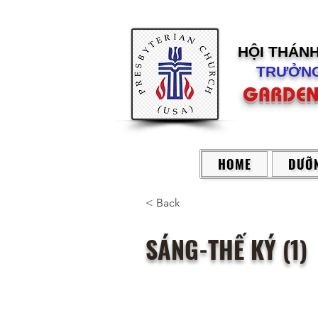
HỘI THÁN
TRƯỞNG
GARDEN
HOME
DƯỠN
< Back
SÁNG-THẾ KÝ (1)