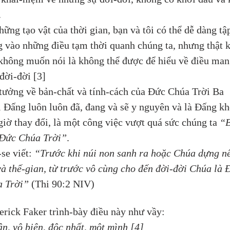
 
hững tạo vật của thời gian, bạn và tôi có thể dễ dàng tậ
g vào những điều tạm thời quanh chúng ta, nhưng thật 
không muốn nói là không thể được để hiểu về điều man
 đời-đời [3] 
tưởng về bản-chất và tính-cách của Đức Chúa Trời Ba 
 Đấng luôn luôn đã, đang và sẽ y nguyên và là Đấng kh
giờ thay đổi, là một công việc vượt quá sức chúng ta 
“B
Đức Chúa Trời”
.
se viết: 
“Trước khi núi non sanh ra hoặc Chúa dựng n
và thế-gian, từ trước vô cùng cho đến đời-đời Chúa là 
 Trời”
 (Thi 90:2 NIV) 
erick Faker trình-bày điều này như vầy:
ận, vô biên, độc nhất, một mình [4]