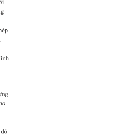
ới 
ng 
hép 
 
 
inh 
ựng 
ao 
 
 đó 