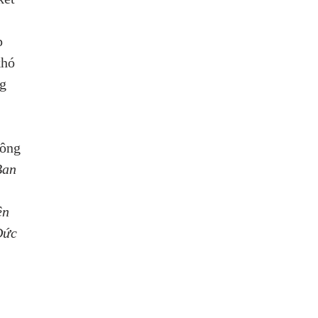
p 
khó 
g 
ông 
an 
ên 
Đức 