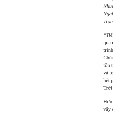
Nhưn
Ngài
Tron
“Tiế
quả 
trìn
Chúa
tồn 
và t
hết 
Trời
Hơn 
vậy 