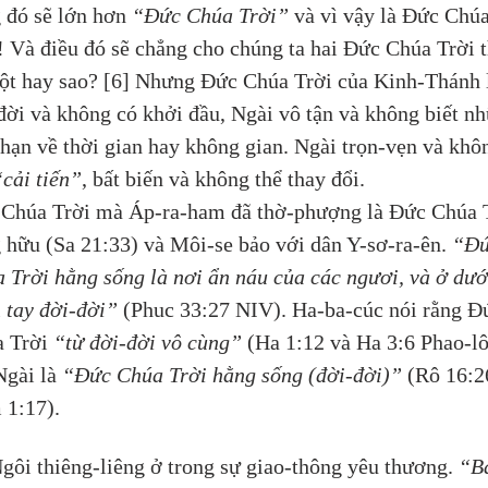
 đó sẽ lớn hơn 
“Đức Chúa Trời”
 và vì vậy là Đức Chúa
! Và điều đó sẽ chẳng cho chúng ta hai Đức Chúa Trời t
ột hay sao? [6] Nhưng Đức Chúa Trời của Kinh-Thánh 
đời và không có khởi đầu, Ngài vô tận và không biết n
 hạn về thời gian hay không gian. Ngài trọn-vẹn và khô
“cải tiến”
, bất biến và không thể thay đổi.
Chúa Trời mà Áp-ra-ham đã thờ-phượng là Đức Chúa T
 hữu (Sa 21:33) và Môi-se bảo với dân Y-sơ-ra-ên. 
“Đứ
 Trời hằng sống là nơi ẩn náu của các ngươi, và ở dướ
 tay đời-đời”
 (Phuc 33:27 NIV). Ha-ba-cúc nói rằng Đ
 Trời 
“từ đời-đời vô cùng”
 (Ha 1:12 và Ha 3:6 Phao-lô
Ngài là 
“Đức Chúa Trời hằng sống (đời-đời)”
 (Rô 16:2
 1:17).
gôi thiêng-liêng ở trong sự giao-thông yêu thương. 
“B