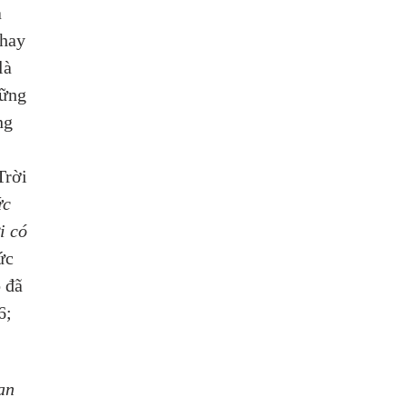
 
hay 
là 
hững 
ng 
rời 
c 
i có 
ức 
 đã 
6; 
an 