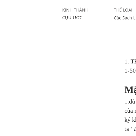
KINH THÁNH
THỂ LOẠI
CỰU-ƯỚC
Các Sách L
1. 
1-50
Mặ
...dù
của 
ký k
ta 
“