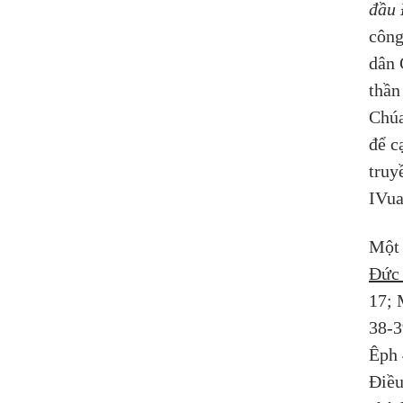
đầu 
công
dân 
thần
Chúa
để c
truy
IVua
Một 
Đức
17; 
38-3
Êph 
Điều