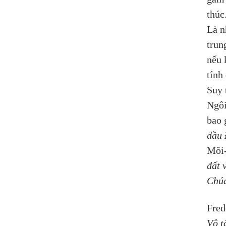
thúc.
Là n
trun
nếu 
tính
Suy 
Ngôi
bao 
đầu 
Môi-
đất 
Chúa
Fred
Vô t