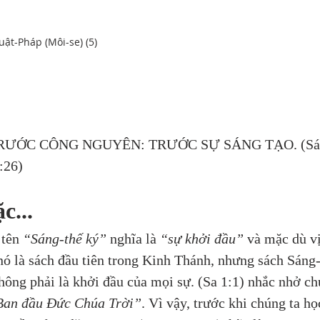
uật-Pháp (Môi-se) (5)
TRƯỚC CÔNG NGUYÊN: TRƯỚC SỰ SÁNG TẠO. (Sá
:26)
c...
 tên 
“Sáng-thế ký”
 nghĩa là 
“sự khởi đầu”
 và mặc dù vị
nó là sách đầu tiên trong Kinh Thánh, nhưng sách Sáng-
hông phải là khởi đầu của mọi sự. (Sa 1:1) nhắc nhở ch
Ban đầu Đức Chúa Trời”
. Vì vậy, trước khi chúng ta họ