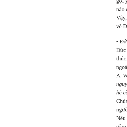
gợi 
nào 
Vậy,
về Đ
•
Đức
Đức 
thúc
ngoà
A. W
nguy
hệ c
Chúa
ngườ
Nếu 
gẫm 