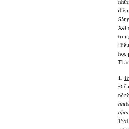
nhữn
điều
Sáng
Xét 
tron
Điều
học 
Thán
1. 
Tr
Điều
nên?
nhiê
ghi
Trời