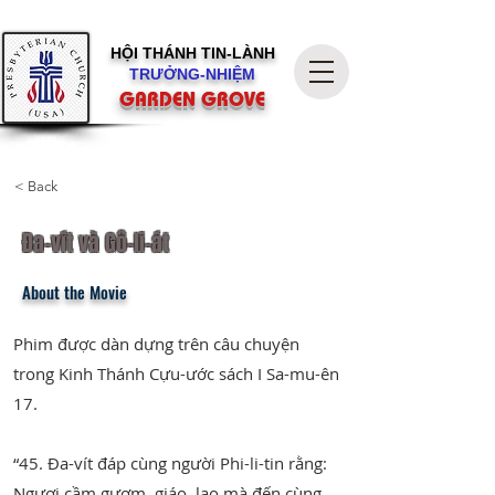
HỘI THÁNH
TIN-LÀNH
TRƯỞNG-NHIỆM
GARDEN GROVE
< Back
Đa-vít và Gô-li-át
About the Movie
Phim được dàn dựng trên câu chuyện
trong Kinh Thánh Cựu-ước sách I Sa-mu-ên
17.
“45. Đa-vít đáp cùng người Phi-li-tin rằng:
Ngươi cầm gươm, giáo, lao mà đến cùng