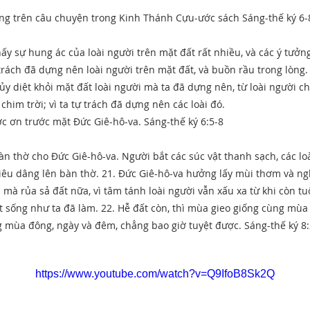
g trên câu chuyện trong Kinh Thánh Cựu-ước sách Sáng-thế ký 6-
hấy sự hung ác của loài người trên mặt đất rất nhiều, và các ý tưởng
ự trách đã dựng nên loài người trên mặt đất, và buồn rầu trong lòng.
ủy diệt khỏi mặt đất loài người mà ta đã dựng nên, từ loài người cho
i chim trời; vì ta tự trách đã dựng nên các loài đó.
c ơn trước mặt Đức Giê-hô-va. Sáng-thế ký 6:5-8
àn thờ cho Đức Giê-hô-va. Người bắt các súc vật thanh sạch, các l
hiêu dâng lên bàn thờ. 21. Đức Giê-hô-va hưởng lấy mùi thơm và ng
 mà rủa sả đất nữa, vì tâm tánh loài người vẫn xấu xa từ khi còn tuổ
 sống như ta đã làm. 22. Hễ đất còn, thì mùa gieo giống cùng mùa 
 mùa đông, ngày và đêm, chẳng bao giờ tuyệt được. Sáng-thế ký 8
https://www.youtube.com/watch?v=Q9IfoB8Sk2Q