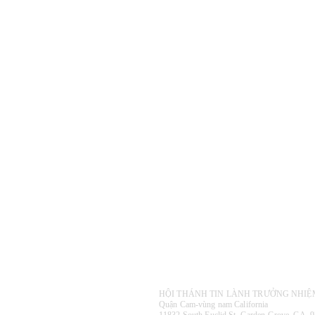
HỘI THÁNH TIN LÀNH TRƯỞNG NHI
Quận Cam-vùng nam California
​11832 South Euclid St, Garden Grove,
CA. 9