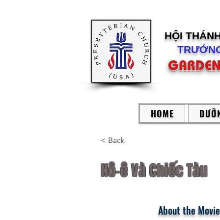
HỘI THÁN
TRƯỞNG
GARDEN
HOME
DƯỠN
< Back
Nô-ê Và Chiếc Tàu
About the Movie