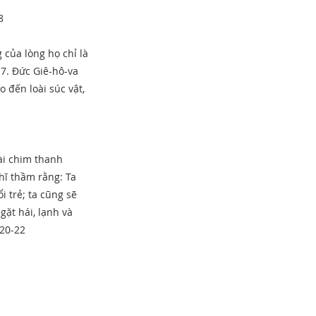
8
 của lòng họ chỉ là
 7. Đức Giê-hô-va
 đến loài súc vật,
oài chim thanh
hĩ thầm rằng: Ta
i trẻ; ta cũng sẽ
gặt hái, lạnh và
:20-22