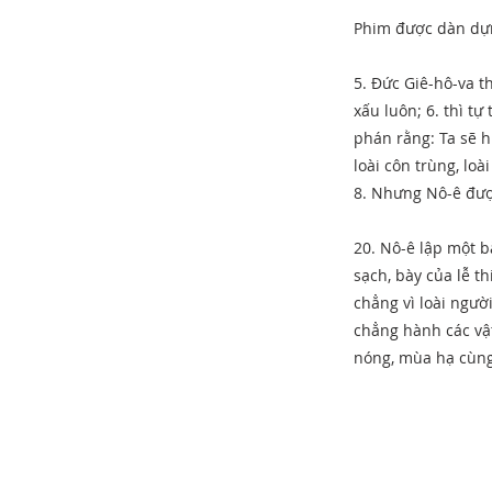
Phim được dàn dựn
5. Đức Giê-hô-va t
xấu luôn; 6. thì t
phán rằng: Ta sẽ h
loài côn trùng, loà
8. Nhưng Nô-ê đượ
20. Nô-ê lập một b
sạch, bày của lễ t
chẳng vì loài người
chẳng hành các vật
nóng, mùa hạ cùng