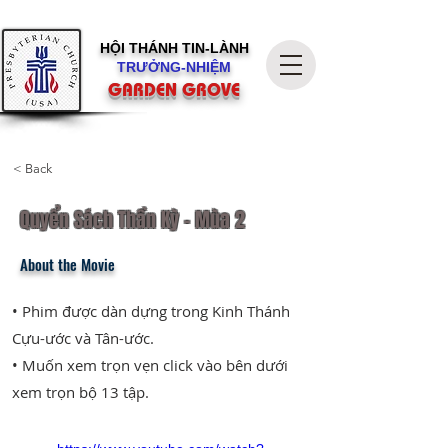
HỘI THÁNH
TIN-LÀNH
TRƯỞNG-NHIỆM
GARDEN GROVE
< Back
Quyển Sách Thần Kỳ - Mùa 2
About the Movie
• Phim được dàn dựng trong Kinh Thánh
Cựu-ước và Tân-ước.
• Muốn xem trọn vẹn click vào bên dưới
xem trọn bộ 13 tập.