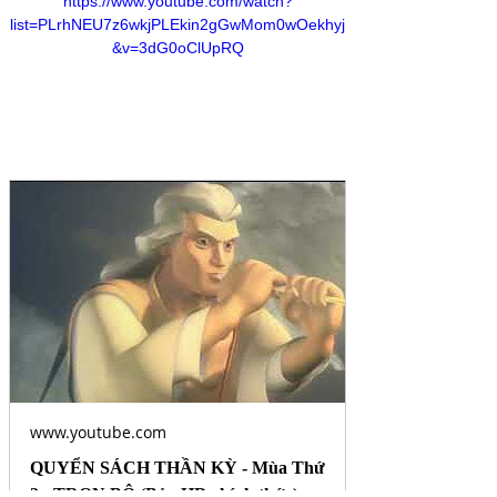
https://www.youtube.com/watch?
list=PLrhNEU7z6wkjPLEkin2gGwMom0wOekhyj
&v=3dG0oClUpRQ
www.youtube.com
QUYỂN SÁCH THẦN KỲ - Mùa Thứ
2 - TRỌN BỘ (Bản HD chính thức)