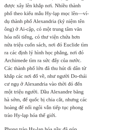
được xây lên khắp nơi. Nhiều thành 
phố theo kiểu mẫu Hy-lạp mọc lên—ví-
dụ thành phố Alexandria (kỷ niệm tên 
ông) ở Ai-cập, có một trung tâm văn 
hóa nổi tiếng, có thư viện chứa hơn 
nửa triệu cuốn sách, nơi đó Euclide tìm 
ra các định lý hình học phẳng, nơi đó 
Archimede tìm ra sức đẩy của nước. 
Các thành phố lớn đã thu hút di dân từ 
khắp các nơi đổ về, như người Do-thái 
cư ngụ ở Alexandria vào thời đó đến 
một triệu người. Dầu Alexandre băng 
hà sớm, đế quốc bị chia cắt, nhưng các 
hoàng đế nối ngôi vẫn tiếp tục phong 
trào Hy-lạp hóa thế giới.
Phong trào Hy-lạp hóa nầy đã góp 