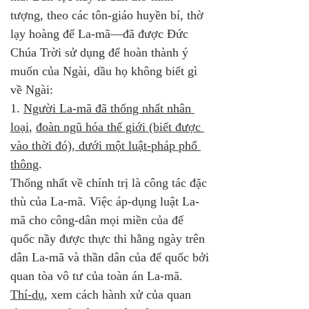
tượng, theo các tôn-giáo huyền bí, thờ 
lạy hoàng đế La-mã—đã được Đức 
Chúa Trời sử dụng để hoàn thành ý 
muốn của Ngài, dầu họ không biết gì 
về Ngài:
1. 
Người La-mã đã thống nhất nhân 
loại
, 
đoàn ngũ hóa thế giới (biết được 
vào thời đó), dưới một luật-pháp phổ 
thông
. 
Thống nhất về chính trị là công tác đặc 
thù của La-mã. Việc áp-dụng luật La-
mã cho công-dân mọi miền của đế 
quốc nầy được thực thi hằng ngày trên 
dân La-mã và thần dân của đế quốc bởi 
quan tòa vô tư của toàn án La-mã. 
Thí-dụ
, xem cách hành xử của quan 