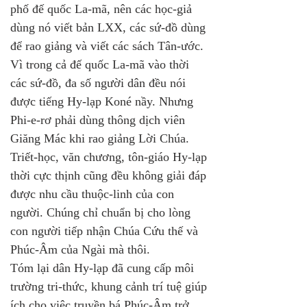
phố đế quốc La-mã, nên các học-giả 
dùng nó viết bản LXX, các sứ-đồ dùng 
để rao giảng và viết các sách Tân-ước. 
Vì trong cả đế quốc La-mã vào thời 
các sứ-đồ, đa số người dân đều nói 
được tiếng Hy-lạp Koné nầy. Nhưng 
Phi-e-rơ phải dùng thông dịch viên 
Giăng Mác khi rao giảng Lời Chúa.
Triết-học, văn chương, tôn-giáo Hy-lạp 
thời cực thịnh cũng đều không giải đáp 
được nhu cầu thuộc-linh của con 
người. Chúng chỉ chuẩn bị cho lòng 
con người tiếp nhận Chúa Cứu thế và 
Phúc-Âm của Ngài mà thôi.
Tóm lại dân Hy-lạp đã cung cấp môi 
trường tri-thức, khung cảnh trí tuệ giúp 
ích cho việc truyền bá Phúc-Âm trở 