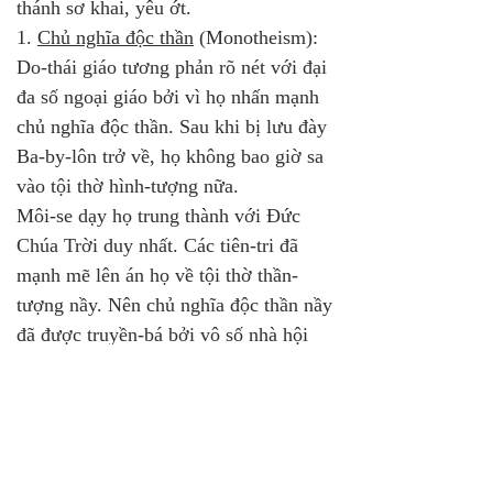
thánh sơ khai, yêu ớt.
1. 
Chủ nghĩa độc thần
 (Monotheism):
Do-thái giáo tương phản rõ nét với đại 
đa số ngoại giáo bởi vì họ nhấn mạnh 
chủ nghĩa độc thần. Sau khi bị lưu đày 
Ba-by-lôn trở về, họ không bao giờ sa 
vào tội thờ hình-tượng nữa. 
Môi-se dạy họ trung thành với Đức 
Chúa Trời duy nhất. Các tiên-tri đã 
mạnh mẽ lên án họ về tội thờ thần-
tượng nầy. Nên chủ nghĩa độc thần nầy 
đã được truyền-bá bởi vô số nhà hội 
Do-thái ở rải rác khắp vùng Địa Trung 
hải suốt ba thế kỷ trước khi Đấng 
Christ đến.
2. 
Hy-vọng về Đấng Mê-si-a
 (Christ):
-Hy-vọng của dân Do-thái đã đem đến 