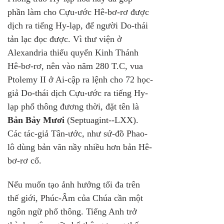
phần làm cho Cựu-ước Hê-bơ-rơ được 
dịch ra tiếng Hy-lạp, để người Do-thái 
tản lạc đọc được. Vì thư viện ở 
Alexandria thiếu quyển Kinh Thánh 
Hê-bơ-rơ, nên vào năm 280 T.C, vua 
Ptolemy II ở Ai-cập ra lệnh cho 72 học-
giả Do-thái dịch Cựu-ước ra tiếng Hy-
lạp phổ thông đương thời, đặt tên là 
Bản Bảy Mươi 
(Septuagint--LXX). 
Các tác-giả Tân-ước, như sứ-đồ Phao-
lô dùng bản văn nầy nhiều hơn bản Hê-
bơ-rơ cổ.
Nếu muốn tạo ảnh hưởng tối đa trên 
thế giới, Phúc-Âm của Chúa cần một 
ngôn ngữ phổ thông. Tiếng Anh trở 