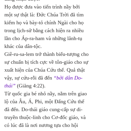
Họ được đưa vào tiến trình nầy bởi 
một sự thật là: Đức Chúa Trời đã tìm 
kiếm họ và bày-tỏ chính Ngài cho họ 
trong lịch-sử bằng cách hiện ra nhiều 
lần cho Áp-ra-ham và những lãnh-tụ 
khác của dân-tộc. 
Giê-ru-sa-lem trở thành biểu-tượng cho 
sự chuẩn bị tích cực về tôn-giáo cho sự 
xuất hiện của Chúa Cứu thế. Quả thật 
vậy, sự cứu-rỗi đã đến 
“bởi dân Do-
thái”
 (Giăng 4:22). 
Từ quốc gia bé nhỏ nầy, nằm trên giao 
lộ của Âu, Á, Phi, một Đấng Cứu thế 
đã đến. Do-thái giáo cung-cấp sự di-
truyền thuộc-linh cho Cơ-đốc giáo, và 
có lúc đã là nơi nương tựa cho hội 