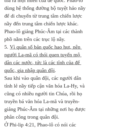
tỏa ra mọi miền của đế quốc. Phao-lô 
dùng hệ thống đường bộ tuyệt hảo nầy 
để di chuyển từ trung tâm chiến lược 
nầy đến trung tâm chiến lược khác. 
Phao-lô giảng Phúc-Âm tại các thành 
phồ nằm trên các trục lộ nầy.
5. 
Vì quân số bản quốc hao hụt, nên 
người La-mã có thói quen tuyển mộ 
dân các nước, tức là các tỉnh của đế 
quốc, gia nhập quân đội
. 
Sau khi vào quân đội, các người dân 
tỉnh lẻ nầy tiếp cận văn hóa La-Hy, và 
cũng có nhiều người tin Chúa, rồi họ 
truyền bá văn hóa La-mã và truyền-
giảng Phúc-Âm tại những nơi họ được 
phân công trong quân đội. 
Ở Phi-lip 4:21, Phao-lô có nói các 