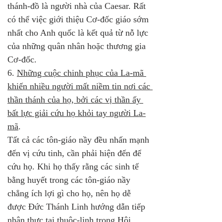
thánh-đồ là người nhà của Caesar. Rất 
có thể việc giới thiệu Cơ-đốc giáo sớm 
nhất cho Anh quốc là kết quả từ nỗ lực 
của những quân nhân hoặc thương gia 
Cơ-đốc.
6. 
Những cuộc chinh phục của La-mã 
khiến nhiều người mất niềm tin nơi các 
thần thánh của họ, bởi các vị thần ấy 
bất lực giải cứu họ khỏi tay người La-
mã
. 
Tất cả các tôn-giáo nầy đều nhấn mạnh 
đến vị cứu tinh, cần phải hiện đến để 
cứu họ. Khi họ thấy rằng các sinh tế 
bằng huyết trong các tôn-giáo nầy 
chẳng ích lợi gì cho họ, nên họ dễ 
được Đức Thánh Linh hướng dẫn tiếp 
nhận thực tại thuộc-linh trong Hội 