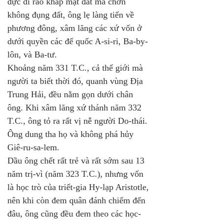
đực đi rảo khắp mặt đất mà chơn 
không đụng đất, ông lẹ làng tiến về 
phương đông, xâm lăng các xứ vốn ở 
dưới quyền các đế quốc A-si-ri, Ba-by-
lôn, và Ba-tư. 
Khoảng năm 331 T.C., cả thế giới mà 
người ta biết thời đó, quanh vùng Địa 
Trung Hải, đều nằm gọn dưới chân 
ông. Khi xâm lăng xứ thánh năm 332 
T.C., ông tỏ ra rất vị nễ người Do-thái. 
Ông dung tha họ và không phá hủy 
Giê-ru-sa-lem.
Dầu ông chết rất trẻ và rất sớm sau 13 
năm trị-vì (năm 323 T.C.), nhưng vốn 
là học trò của triết-gia Hy-lạp Aristotle, 
nên khi còn đem quân đánh chiếm đến 
đâu, ông cũng đều đem theo các học-