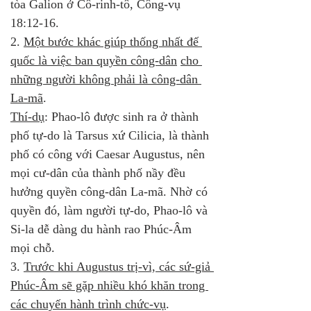
tòa Galion ở Cô-rinh-tô, Công-vụ 
18:12-16.
2. 
Một bước khác giúp thống nhất đế 
quốc là việc ban quyền công-dân
cho 
những người không phải là công-dân 
La-mã
. 
Thí-dụ
: Phao-lô được sinh ra ở thành 
phố tự-do là Tarsus xứ Cilicia, là thành 
phố có công với Caesar Augustus, nên 
mọi cư-dân của thành phố nầy đều 
hưởng quyền công-dân La-mã. Nhờ có 
quyền đó, làm người tự-do, Phao-lô và 
Si-la dễ dàng du hành rao Phúc-Âm 
mọi chỗ.
3. 
Trước khi Augustus trị-vì, các sứ-giả 
Phúc-Âm sẽ gặp nhiều khó khăn trong 
các chuyến hành trình chức-vụ
. 