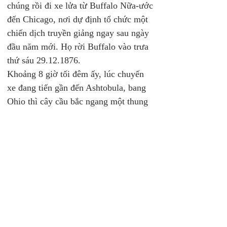
chúng rồi đi xe lửa từ Buffalo Nữa-ước 
đến Chicago, nơi dự định tổ chức một 
chiến dịch truyền giảng ngay sau ngày 
đầu năm mới. Họ rời Buffalo vào trưa 
thứ sáu 29.12.1876. 
Khoảng 8 giờ tối đêm ấy, lúc chuyến 
xe đang tiến gần đến Ashtobula, bang 
Ohio thì cây cầu bắc ngang một thung 
lũng hẹp sâu, đã gãy khiến chiếc xe lửa 
cùng 7 toa hành khác đâm xuống dòng 
sông phủ băng bên dưới. Ngay sau đó, 
hỏa hoạn xảy ra giết chết nhiều người 
không bị chết chìm nhưng bị nhốt bởi 
sườn tàu ngã và những thành gỗ xoắn 
lại. Trong số 160 hành khách chỉ có 59 
thi thể được tìm thấy cùng với 12 
người sống sót. Một trong những 