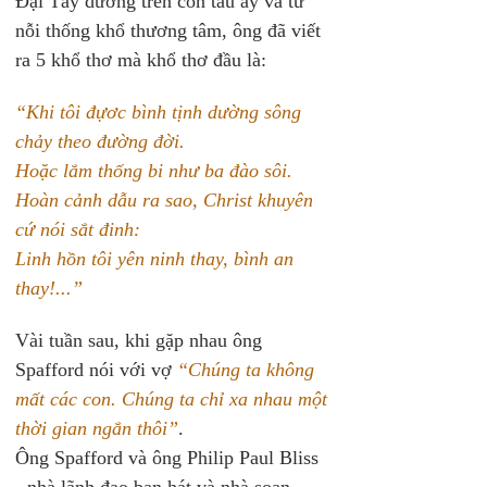
Đại Tây dương trên con tàu ấy và từ 
nỗi thống khổ thương tâm, ông đã viết 
ra 5 khổ thơ mà khổ thơ đầu là:
“Khi tôi đựơc bình tịnh dường sông 
chảy theo đường đời. 
Hoặc lắm thống bi như ba đào sôi. 
Hoàn cảnh dẫu ra sao, Christ khuyên 
cứ nói sắt đinh: 
Linh hồn tôi yên ninh thay, bình an 
thay!...”
Vài tuần sau, khi gặp nhau ông 
Spafford nói với vợ 
“Chúng ta không 
mất các con. Chúng ta chỉ xa nhau một 
thời gian ngắn thôi”
.
Ông Spafford và ông Philip Paul Bliss 