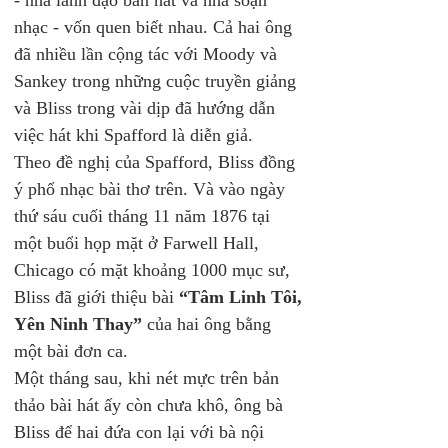
- nhà lãnh đạo ban hát và nhà soạn 
nhạc - vốn quen biết nhau. Cả hai ông 
đã nhiều lần cộng tác với Moody và 
Sankey trong những cuộc truyền giảng 
và Bliss trong vài dịp đã hướng dẫn 
việc hát khi Spafford là diễn giả.
Theo đề nghị của Spafford, Bliss đồng 
ý phổ nhạc bài thơ trên. Và vào ngày 
thứ sáu cuối tháng 11 năm 1876 tại 
một buổi họp mặt ở Farwell Hall, 
Chicago có mặt khoảng 1000 mục sư, 
Bliss đã giới thiệu bài 
“Tâm Linh Tôi, 
Yên Ninh Thay”
 của hai ông bằng 
một bài đơn ca.
Một tháng sau, khi nét mực trên bản 
thảo bài hát ấy còn chưa khô, ông bà 
Bliss để hai đứa con lại với bà nội 