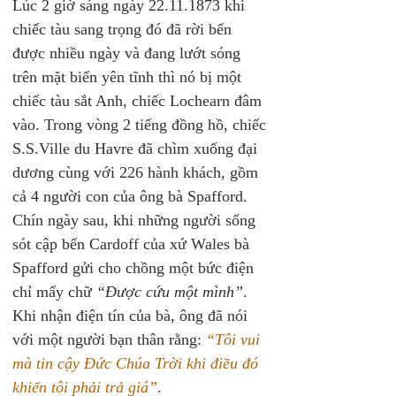
Lúc 2 giờ sáng ngày 22.11.1873 khi 
chiếc tàu sang trọng đó đã rời bến 
được nhiều ngày và đang lướt sóng 
trên mặt biển yên tĩnh thì nó bị một 
chiếc tàu sắt Anh, chiếc Lochearn đâm 
vào. Trong vòng 2 tiếng đồng hồ, chiếc 
S.S.Ville du Havre đã chìm xuống đại 
dương cùng với 226 hành khách, gồm 
cả 4 người con của ông bà Spafford. 
Chín ngày sau, khi những người sống 
sót cập bến Cardoff của xứ Wales bà 
Spafford gửi cho chồng một bức điện 
chỉ mấy chữ 
“Được cứu một mình”
. 
Khi nhận điện tín của bà, ông đã nói 
với một người bạn thân rằng: 
“Tôi vui 
mà tin cậy Đức Chúa Trời khi điều đó 
khiến tôi phải trả giá”
. 