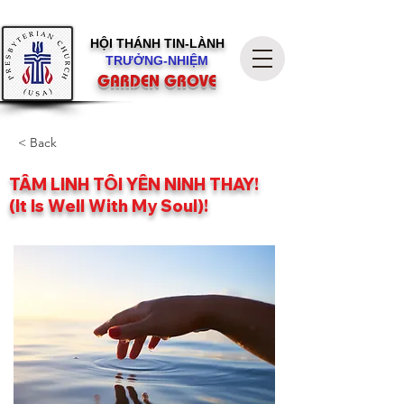
HỘI THÁNH
TIN-LÀNH
TRƯỞNG-NHIỆM
GARDEN GROVE
< Back
TÂM LINH TÔI YÊN NINH THAY!
(It Is Well With My Soul)!