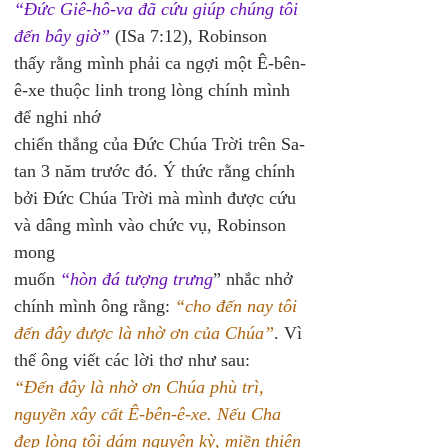
“Đức Giê-hô-va đã cứu giúp chúng tôi 
đến bây giờ”
 (ISa 7:12), Robinson 
thấy rằng mình phải ca ngợi một Ê-bên-
ê-xe thuộc linh trong lòng chính mình 
để nghi nhớ
chiến thắng của Đức Chúa Trời trên Sa-
tan 3 năm trước đó. Ý thức rằng chính 
bởi Đức Chúa Trời mà mình được cứu 
và dâng mình vào chức vụ, Robinson 
mong
muốn 
“hòn đá tượng trưng
” nhắc nhở 
chính mình ông rằng: 
“cho đến nay tôi 
đến đây được là nhờ ơn của Chúa”
. Vì 
thế ông viết các lời thơ như sau:
“Đến đây là nhờ ơn Chúa phù trì, 
nguyền xây cất Ê-bên-ê-xe. Nếu Cha 
đẹp lòng tôi dám nguyện kỳ, miền thiên 