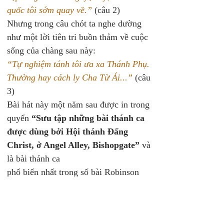
quốc tôi sớm quay về.”
 (câu 2)
Nhưng trong câu chót ta nghe dường 
như một lời tiên tri buồn thảm về cuộc 
sống của chàng sau này:
“Tự nghiệm tánh tôi ưa xa Thánh Phụ.
Thường hay cách ly Cha Từ Ái...”
 (câu 
3)
Bài hát này một năm sau được in trong 
quyển 
“Sưu tập những bài thánh ca 
được dùng bởi Hội thánh Đấng 
Christ, ở Angel Alley, Bishopgate”
 và 
là bài thánh ca
phổ biến nhất trong số bài Robinson 
từng sáng tác. 
Tháng 12 năm đó, theo lời yêu cầu cá 
nhân của một thanh niên trong Hội 