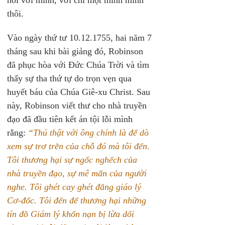
nói với mình, với chỉ một mình mình 
thôi.
Vào ngày thứ tư 10.12.1755, hai năm 7 
tháng sau khi bài giảng đó, Robinson 
đã phục hòa với Đức Chúa Trời và tìm 
thấy sự tha thứ tự do trọn vẹn qua 
huyết báu của Chúa Giê-xu Christ. Sau 
này, Robinson viết thư cho nhà truyền 
đạo đã đầu tiên kết án tội lỗi mình 
rằng: 
“Thú thật với ông chính là để dò 
xem sự trơ trẽn của chỗ đó mà tôi đến. 
Tôi thương hại sự ngốc nghếch của 
nhà truyền đạo, sự mê mẩn của người 
nghe. Tôi ghét cay ghét đắng giáo lý 
Cơ-đốc. Tôi đến để thương hại những 
tín đồ Giám lý khốn nạn bị lừa dối 