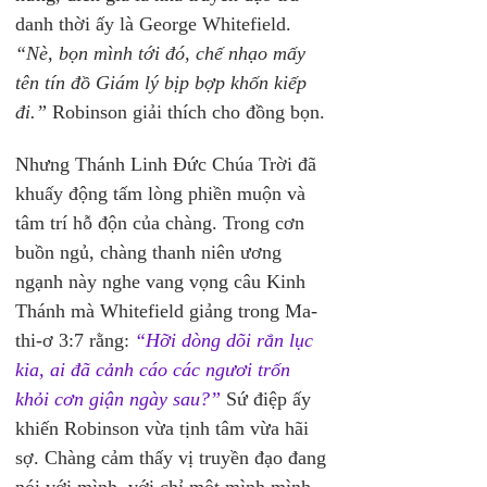
danh thời ấy là George Whitefield.
“Nè, bọn mình tới đó, chế nhạo mấy 
tên tín đồ Giám lý bịp bợp khốn kiếp 
đi.” 
Robinson giải thích cho đồng bọn.
Nhưng Thánh Linh Đức Chúa Trời đã 
khuấy động tấm lòng phiền muộn và 
tâm trí hỗ độn của chàng. Trong cơn 
buồn ngủ, chàng thanh niên ương 
ngạnh này nghe vang vọng câu Kinh 
Thánh mà Whitefield giảng trong Ma-
thi-ơ 3:7 rằng:
 “Hỡi dòng dõi rắn lục 
kia, ai đã cảnh cáo các ngươi trốn 
khỏi cơn giận ngày sau?”
 Sứ điệp ấy 
khiến Robinson vừa tịnh tâm vừa hãi 
sợ. Chàng cảm thấy vị truyền đạo đang 