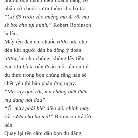
nhưng bọn thanh niên hoang đàng vô 
nhân cứ chuốc rượu thêm cho bà ta.
“Cứ đổ rượu vào miệng mụ đi rồi mụ 
sẽ bói cho tụi mình,”
 Robert Robinson 
la lên.
Mấy tên đàn em chuốc rượu nữa cho 
đến khi người đàn bà đồng ý đoán 
tương lai cho chúng, không lấy tiền. 
Sau khi bà ta tiên đoán một tên du thỉ 
du thực trong bọn chúng rằng hắn sẽ 
chết yểu thì hắn phản ứng ngay:
“Mụ say quá rồi, mụ chẳng biết điều 
mụ đang nói đâu”.
“Ô, mầy phải biết điều đó, chính mày 
rót rượu cho bả mà!”
 Robinson trả lời 
hắn.
Quay lại tên cầm đầu bọn du đãng, 