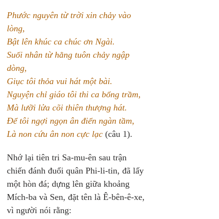
Phước nguyên từ trời xin chảy vào 
lòng,
Bật lên khúc ca chúc ơn Ngài.
Suối nhân từ hằng tuôn chảy ngập 
dòng,
Giục tôi thỏa vui hát một bài.
Nguyện chỉ giáo tôi thi ca bổng trầm,
Mà lưỡi lửa cõi thiên thượng hát.
Để tôi ngợi ngọn ân điển ngàn tầm,
Là non cứu ân non cực lạc
 (câu 1).
Nhớ lại tiên tri Sa-mu-ên sau trận 
chiến đánh đuổi quân Phi-li-tin, đã lấy 
một hòn đá; dựng lên giữa khoảng 
Mích-ba và Sen, đặt tên là Ê-bên-ê-xe, 
vì người nói rằng: