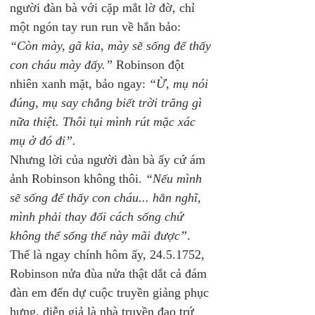
người đàn bà với cặp mắt lờ đờ, chỉ 
một ngón tay run run về hắn bảo:
“Còn mày, gã kia, mày sẽ sống để thấy 
con cháu mày đấy.”
 Robinson đột 
nhiên xanh mặt, bảo ngay: 
“Ừ, mụ nói 
đúng, mụ say chẳng biết trời trăng gì 
nữa thiệt. Thôi tụi mình rút mặc xác 
mụ ở đó đi”.
Nhưng lời của người đàn bà ấy cứ ám 
ảnh Robinson không thôi. 
“Nếu mình 
sẽ sống để thấy con cháu... hắn nghĩ, 
mình phải thay đổi cách sống chứ 
không thể sống thế này mãi được”
. 
Thế là ngay chính hôm ấy, 24.5.1752, 
Robinson nửa đùa nửa thật dắt cả đám 
đàn em đến dự cuộc truyền giảng phục 
hưng, diễn giả là nhà truyền đạo trứ 