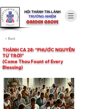
HỘI THÁNH
TIN-LÀNH
TRƯỞNG-NHIỆM
GARDEN GROVE
< Back
THÁNH CA 28: “PHƯỚC NGUYÊN
TỪ TRỜI”
(Come Thou Fount of Every
Blessing)